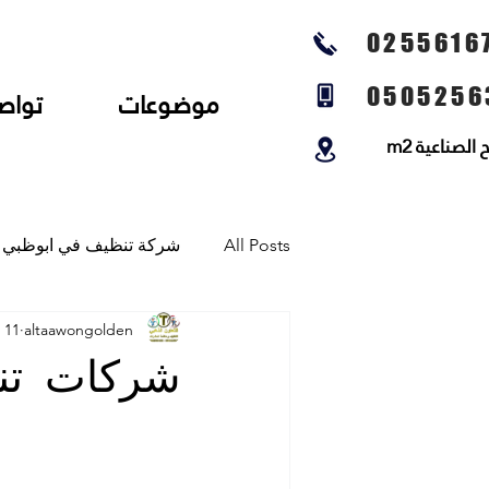
0255616
0505256
موضوعات
تواص
لصناعية m2
All Posts
شركة تنظيف في ابوظبي
altaawongolden
11 مارس 2025
شركة تنظيف المجالس وتنظيف الخي
شركات تن
شركة تلميع الارضيات وجلي رخام و