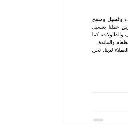
عندما يقوم كادرنا الفني بخدمة تنظيف مطابخ البيوت والفلل فإنه يعمل على تنظيف وغسيل ومسح 
وتعقيم كل أركان المطبخ ومحتوياته من معدات وتجهيزات وأدوات، كما يقوم فريق عملنا بغسيل 
وتنظيف أرضيات المطابخ ومسح الجدران وتلميع وتنظيف السيراميك والخزن والرفوف والطاولات، كما 
عام والمائدة.
لمزيد من المعلومات وحجز المواعيد التي تناسبكم، يرجى الاتصال مع قسم خدمة العملاء لدينا، نحن 