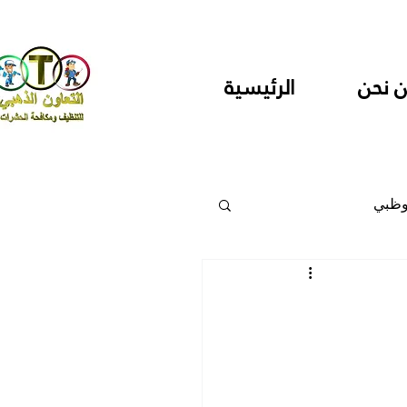
 نحن
الرئيسية
وظبي
 والمراكز
دارس ودور حضانة