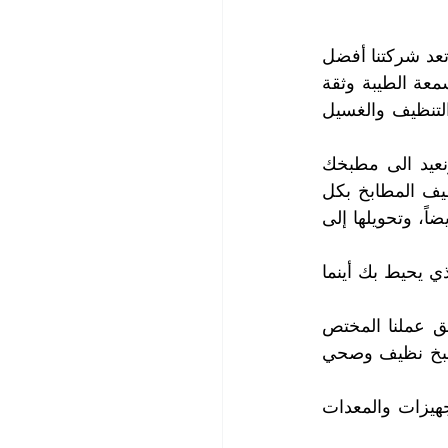
لا تحمل الهم عزيزي العميل، فشركة التعاون الذهبي تتكفل بحل هذه المعضلة، حيث تعد شركتنا أفضل 
شركات تنظيف المطابخ في العين، على مدى أعوام طويلة اكتسبت فيها شركتنا السمعة الطيبة وثقة 
العملاء، لما تقدمه لهم من خدمات تنظيف شاملة تلبي جميع احتياجاتهم من أعمال التنظيف والغسيل 
سوف نخلص مطبخك من البقع العنيدة والأوساخ ونقضي على الجراثيم والبكتريا ونعيد الى مطبخك 
جماله، فنحن خبراء في مكافحة البقع المختلفة أينما وجدت ونقوم بتقديم خدمة تنظيف المطابخ بكل 
حرفية ونمتلك البراعة في تنظيف مطابخ البيوت والفلل ومطابخ المطاعم والفنادق أيضاً، وتحويلها إلى 
سوف تغمر النظافة واللمعان جميع أرجاء مطبخك، وسوف يبهرك البريق واللمعان الذي يحيط بك أينما 
تتميز خدمة تنظيف المطابخ التي نقدمها لك بأعلى معايير الجودة التي يقوم بها فريق عملنا المختص 
والمتمرس في أعمال النظافة المختلفة من تنظيف وغسيل وتعقيم وتلميع لتنعم بمطبخ نظيف وصحي 
يهتم كادرنا الفني بأدق التفاصيل، وهو يعمل وفق تنظيم وهدوء ويستخدم أحدث التجهيزات والمعدات 