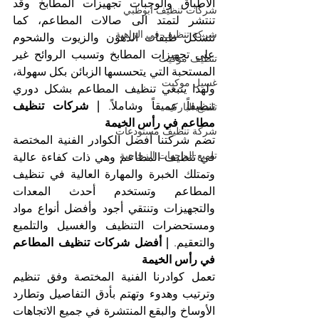
الأطباق والوجبات تجهيزات المطابخ وقد 
شركات تنظيف ابوظبي
تنتشر لتمتد الى صالات المطاعم، كما 
شركة تنظيف في الزاهية
تتشكل طبقات الدهون والزيوت والشحوم 
على تجهيزات المطابخ وتسبب الروائح غير 
تنظيف موكيت
المستحبة التي يتحسسها الزبائن بكل سهولة، 
غسيل موكيت
ولهذا ينبغي تنظيف المطاعم بشكل دوري 
تنظيفاً عميقاً وشاملاً. 
| شركات تنظيف 
تلميع الباركيه
مطاعم في رأس الخيمة
شركة تنظيف مستودعات
تضم شركتنا أفضل الكوادر الفنية المختصة 
تلميع الواجهات الزجاجية
في تنظيف المطاعم وهي ذات كفاءة عالية 
وتمتلك الخبرة والمهارة العالية في تنظيف 
المطاعم وتستخدم أحدث المعدات 
والتجهيزات وتنتقي أجود وأفضل أنواع مواد 
ومستحضرات التنظيف والغسيل والتلميع 
والتعقيم. 
| أفضل شركات تنظيف المطاعم 
في رأس الخيمة
تعمل كوادرنا الفنية المختصة وفق تنظيم 
وترتيب وهدوء وتهتم بأدق التفاصيل وتطارد 
الأوساخ والبقع المنتشرة في جميع الاتجاهات 