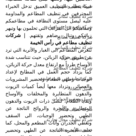
فيما يتطلب التنظيف العميق تدخل الخبراء 
شركة تعقيم وتطهير
المحترفين في تنظيف المطاعم والمداومة 
شركة تنظيف ستائر
عليه ليصل مستوى النظافة في مطاعمكم 
شركة تلميع زجاج وواجهات
ومقاهيكم الى المراتب التي تحلمون بها وتبهر 
زبائنكم وتنال رضاهم وثقتهم. 
| شركات 
شركة تنظيف مطابخ
تنظيف مطاعم في رأس الخيمة
شركة تنظيف المباني
تتعرض المطاعم الى الغبار والأتربة التي ترد 
عن طريق حركة الزبائن، حيث تتناسب شدة 
شركة تنظيف فلل
الأوساخ طرداً مع ارتفاع معدل حركة الزبائن، 
شركة تنظيف المطاعم
كما يزداد حجم العمل في المطابخ لإعداد 
شركة تنظيف في مدينة خليفة
الوجبات وطهي الطعام وتحضير المشروبات 
والعصائر، وتزداد معها أيضاً كميات الزيوت 
غسيل السجاد
والدهون المتطايرة والمخلفات والأوساخ 
غسيل وتعقيم الحمامات
وبقايا الطعام، لتصل ذرات الزيوت والدهون 
المتطايرة والأبخرة والروائح الناتجة عن 
شركة تنظيف ستائر
الطهي وتحضير الوجبات، الى السقف 
شركة تنظيف محال تجارية
وتغطي الجدران وأثاث المطعم والمحل، كما 
تغلف الأبخرة الناتجة عن الطهي وتحضير 
خدمة تنظيف محلات