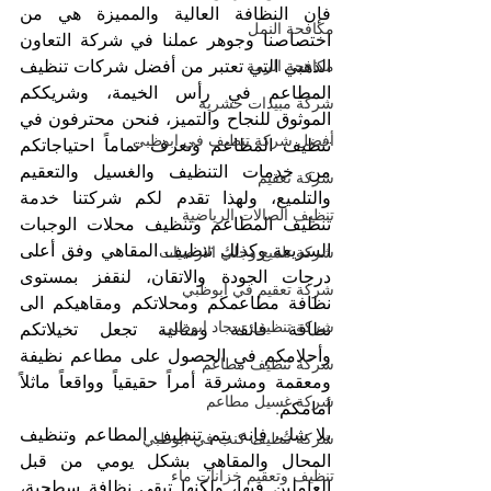
فإن النظافة العالية والمميزة هي من 
مكافحة النمل
اختصاصنا وجوهر عملنا في شركة التعاون 
الذهبي التي تعتبر من أفضل شركات تنظيف 
مكافحة الرمة
المطاعم في رأس الخيمة، وشريككم 
شركة مبيدات حشرية
الموثوق للنجاح والتميز، فنحن محترفون في 
أفضل شركة تنظيف في ابوظبي
تنظيف المطاعم ونعرف تماماً احتياجاتكم 
من خدمات التنظيف والغسيل والتعقيم 
شركة تعقيم
والتلميع، ولهذا تقدم لكم شركتنا خدمة 
تنظيف الصالات الرياضية
تنظيف المطاعم وتنظيف محلات الوجبات 
السريعة وكذلك تنظيف المقاهي وفق أعلى 
شركة تلميع وجلي الارضيات
درجات الجودة والاتقان، لنقفز بمستوى 
شركة تعقيم في ابوظبي
نظافة مطاعمكم ومحلاتكم ومقاهيكم الى 
شركة تنظيف سجاد ابوظبي
نظافة فائقة ومثالية تجعل تخيلاتكم 
وأحلامكم في الحصول على مطاعم نظيفة 
شركة تنظيف مطاعم
ومعقمة ومشرقة أمراً حقيقياً وواقعاً ماثلاً 
شركة غسيل مطاعم
أمامكم.
بلا شك، فإنه يتم تنطيف المطاعم وتنظيف 
شركة تنظيف كنب في ابوظبي
المحال والمقاهي بشكل يومي من قبل 
تنظيف وتعقيم خزانات ماء
العاملين فيها، ولكنها تبقى نظافة سطحية، 