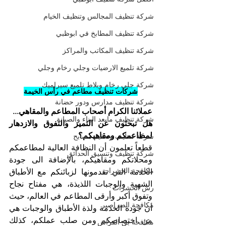
شركة تنظيف المجالس وتنظيف الخيام
شركة تنظيف المطابخ في ابوظبي
شركة تنظيف المكاتب والمراكز
شركة تلميع الارضيات وجلي رخام وجلي
شركة جلي رخام وبلاط تلميع سيراميك
شركات تنظيف مطاعم في رأس الخيمة
شركة تنظيف مدارس ودور حضانة
عملائنا الكرام أصحاب المطاعم والمقاهي...
شركة تنظيف مابعد البناء والصيانة
هل تبحثون عن التميز والتفوق والازدهار 
لمطاعمكم ومقاهيكم؟
شركة تنظيف وتعقيم مسابح
قطعاً تعلمون أن النظافة العالية لمطاعمكم 
شركة تنظيف وتنسيق الحدائق
ومحلاتكم ومقاهيكم، بالإضافة الى جودة 
مكافحة الحشرات
الخدمة التي تقدمونها لزبائنكم مع الأطباق 
الشهية والوجبات اللذيذة، هي مفتاح نجاح 
رش الحشرات
وتفوق أكبر وأرقى المطاعم في العالم، حيث 
مكافحة الصراصير
أن جودة الخدمة ولذة الأطباق والوجبات هي 
من اختصاصكم ومن صلب عملكم، كذلك 
مكافحة بق الفراش