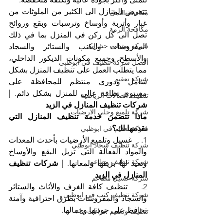
تتعرض المنازل الى الكثير من الملوثات من 
مكافحة النمل
غبار وأتربة وأوساخ وترسبات وبقع وروائح 
مكافحة الرمة
تصل الى كل ركن في المنزل بما في ذلك 
شركة مبيدات حشرية
المفروشات والكنب والستائر والسجاد 
والأسطح وجميع مكونات الديكور الداخلي، 
أفضل شركة تنظيف في ابوظبي
مما يتطلب العمل على تنظيف المنزل بشكل 
شركة تعقيم
شامل ودوري منتظم للمحافظة على 
مستوى نظافة عالي للمنزل بشكل دائم. 
| 
تنظيف الصالات الرياضية
شركات تنظيف المنازل في الزيد
شركة تلميع وجلي الارضيات
ماذا تتضمن خدمة تنظيف المنازل التي 
نقدمها لك؟
شركة تعقيم في ابوظبي
1.    غسيل وتلميع الأرضيات بأحدث المعدات 
شركة تنظيف سجاد ابوظبي
والمواد الفعالة التي تزيل البقع والأوساخ 
شركة تنظيف مطاعم
وتعيد لها بريقها ولمعانها. 
| شركات تنظيف 
المنازل في الزيد
شركة غسيل مطاعم
2.    تنظيف كافة الغرف والأثاث والستائر 
شركة تنظيف كنب في ابوظبي
والسجاد والمفروشات بطرق احترافية وآمنة 
تحافظ على جودتها وجمالها.
تنظيف وتعقيم خزانات ماء