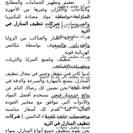
3.    تعقيم وتطهير الحمامات والمطابخ 
شركة تعقيم وتطهير
والثلاجات والأفران وغيرها من الأجهزة 
شركة تنظيف ستائر
المنزلية بواسطة مواد مضادة للبكتيريا 
والفيروسات. 
| شركات تنظيف المنازل في 
شركة تلميع زجاج وواجهات
الزيد
شركة تنظيف مطابخ
4.    إزالة الغبار والعناكب من الزوايا 
والجدران والسقوف بواسطة مكانس 
شركة تنظيف المباني
كهربائية قوية.
شركة تنظيف فلل
5.    تنظيف وتلميع المرايا والثريات 
وتجهيزات الإضاءة.
شركة تنظيف المطاعم
لدينا كادر فني مؤهل وخبير في مجال تنظيف 
شركة تنظيف في مدينة خليفة
المنازل، يتمتع بالمهارة والسرعة والدقة في 
غسيل السجاد
أداء عمله. نحن نضمن لك رضاك التام عن 
نتائج خدمتنا، فنحن نستخدم أفضل المواد 
غسيل وتعقيم الحمامات
والأدوات التي تتوافق مع معايير الجودة 
شركة تنظيف ستائر
العالية. كما نقدم لك أسعار مناسبة 
وتخفيضات خاصة للعملاء الدائمين. 
| شركات 
شركة تنظيف محال تجارية
تنظيف المنازل في الزيد
خدمة تنظيف محلات
نحن نقوم بتنظيف جميع أنواع المنازل، سواء 