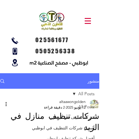
025561677
0505256338
ابوظبي - مصفح الصناعية m2
منشور
All Posts
altaawongolden
All Posts
12 يونيو 2025
2 دقيقة قراءة
شركات تنظيف منازل في
شركة تنظيف في ابوظبي
الزيد
أسماء شركات التنظيف في ابوظبي
أفضل شركة تنظيف ابوظبي