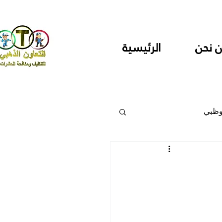
 نحن
الرئيسية
وظبي
 والمراكز
دارس ودور حضانة