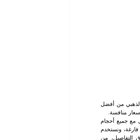
توقف عن البحث عزيزي العميل، فقد وصلت الى طلبك، حيث تعتبر شركة التعاون الذهبي من أفضل 
سعار منافسة.
نحن نقدم خدماتنا لجميع العملاء، سواء كانوا أفراداً أو مؤسسات أو شركات، ونتعامل مع جميع أحجام 
وأشكال المنازل والشقق، سواء كانت صغيرة أو كبيرة، فسيحة أو ضيقة، مفروشة أو فارغة، ونستخدم 
أحدث المعدات والمواد اللازمة لتنظيف المنازل بشكل شامل وعميق، ونهتم بأدق التفاصيل، من 