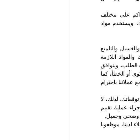
يقوم فريق عملنا بإزله جميع الأوساخ والغبار والدهون والبقع والرواسب التي تتراكم على مختلف 
الأسطح، ويقضي على جميع الجراثيم والفطريات والحشرات التي تهدد صحتك وراحتك. ويستخدم مواد 
إن شركتنا شركة تنظيف شاملة توفر لعملائها جميع احتياجاتهم من خدمات التنظيف والغسيل والتلميع 
والتعقيم وفق أعلى معايير الجودة وبأسعار منافسة، فنحن نستخدم أحدث المعدات والمواد اللازمة 
لضمان نظافة وصحة مكان عملك أو منزلك. نحن نقدم خدماتنا بشكل دوري أو حسب الطلب، ونتوافق 
مع جدولك واحتياجاتك. نحن نضمن رضاك عن نتائج عملنا، ونقدم ضمانات لحالات الشكوى أو الخطأ، كما 
نهتم بالتفاصيل الصغيرة التي تجعل فرقا كبيرا في مظهر ورائحة مكانك. نحن نتعامل مع عملائنا باحترام 
لقد جمعنا في شركتنا بين الخبرة والابتكار، لنقدم لك خدمة تنظيف المنازل التي تفوق توقعاتك. لذلك، لا 
تتردد في الاتصال بنا، وسنكون على استعداد لزيارة منزلك في أي وقت يناسبك، وإجراء عملية تقييم 
ف وصحي وجميل.
لمزيد من المعلومات، وحجز المواعيد التي تناسبك، يرجى الاتصال مع قسم خدمة العملاء لدينا، موظفونا 