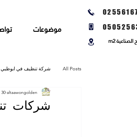
0255616
0505256
موضوعات
تواص
لصناعية m2
All Posts
شركة تنظيف في ابوظبي
altaawongolden
30 يناير 2025
شركة تنظيف المجالس وتنظيف الخي
شركات تن
شركة تلميع الارضيات وجلي رخام و