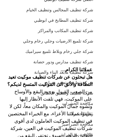
شركة تنظيف المجالس وتنظيف الخيام
شركة تنظيف المطابخ في ابوظبي
شركة تنظيف المكاتب والمراكز
شركة تلميع الارضيات وجلي رخام وجلي
شركة جلي رخام وبلاط تلميع سيراميك
شركة تنظيف مدارس ودور حضانة
عملائنا الكرام....
شركة تنظيف مابعد البناء والصيانة
هل تبحثون عن شركات تنظيف موكيت تعيد 
شركة تنظيف وتعقيم مسابح
النظافة والألق الى الموكيت المتسخ لديكم؟
من الصعب القبول بوجود البقع والأوساخ 
شركة تنظيف وتنسيق الحدائق
على الموكيت، فهي تلفت الأنظار إليها 
مكافحة الحشرات
وتشوه جمال الموكيت والمكان معاً، لكن لا 
تقلقوا عملائنا الأعزاء، مع الخبراء المختصين 
رش الحشرات
في تنظيف الموكيت العاملون لدى أقوى 
مكافحة الصراصير
شركات تنظيف الموكيت في العين، شركة 
مكافحة بق الفراش
التعاون الذهبي، سوف تختفي البقع من 