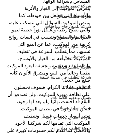
المساس بإشراقة ألوانها.
شركة تعقيم وتطهير
يتعرض الموكيت إلى الغبار والأتربة 
والأوساخ التي تتغلغل بين خيوطه، كما 
شركة تنظيف ستائر
يمتص الموكيت السوائل التي تنسكب عليه، 
شركة تلميع زجاج وواجهات
والتي تصبح رطبة وتشكل بؤراً خصبةً لنمو 
شركة تنظيف مطابخ
الجراثيم والفطور وتتسبب في انبعاث روائح 
كريهة من الموكيت، عدا عن البقع التي 
شركة تنظيف المباني
تسببها، مما يتطلب السرعة في تنظيف 
شركة تنظيف فلل
الموكيت لتخليصه من الغبار والأوساخ، 
وإزالة البقع وتعقيمه وتجفيفه ليعود الموكيت 
شركة تنظيف المطاعم
نظيفاً وخالياً من البقع ومشرق الألوان كأنه 
شركة تنظيف في مدينة خليفة
صنع من جديد.
لا تقلقوا عملائنا الكرام، فسوف تحصلون 
غسيل السجاد
على نظافة مبهرة للموكيت، ولن تصدقوا أن 
غسيل وتعقيم الحمامات
البقع قد اختفت نهائياً ولم يعد لها وجود، 
شركة تنظيف ستائر
فنحن محترفون في تنظيف الموكيت.
تعتبر أسعار خدمات غسيل وتنظيف 
شركة تنظيف محال تجارية
الموكيت التي تقدمها لكم شركتنا الأجود 
خدمة تنظيف محلات
والأفضل كما نقدم لكم حسومات كبيرة على 