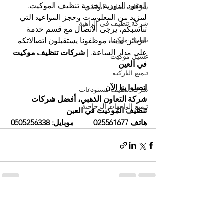
العقود الدورية لخدمة تنظيف الموكيت.
شركات تنظيف ابوظبي
لمزيد من المعلومات وحجز المواعيد التي 
شركة تنظيف في الزاهية
تناسبكم، يرجى الاتصال مع قسم خدمة 
تنظيف موكيت
الزبائن لدينا، موظفونا يستقبلون اتصالاتكم 
على مدار الساعة. 
| شركات تنظيف موكيت 
غسيل موكيت
في العين
تلميع الباركيه
اتصلوا بنا الآن
شركة تنظيف مستودعات
شركة التعاون الذهبي، أفضل شركات 
تلميع الواجهات الزجاجية
تنظيف الموكيت في العين
هاتف 025561677          موبايل: 0505256338
إظهار الكل
المنشورات الأخيرة