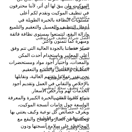
الموكيت ولن يبقَ لها أي أثر، لأننا محترفون 
مكافحة النمل
في تنظيف الموكيت ونقدم لكم أعلى 
مكافحة الرمة
مستويات النظافة بالخبرة الطويلة في 
أعمال التنظيف والغسيل والتعقيم والتلميع 
شركة مبيدات حشرية
وإزالة البقع، لتتمتعوا بمستوى نظافة فائقة 
أفضل شركة تنظيف في ابوظبي
ومبهرة كما تتمنون وأكثر.
شركة تعقيم
تتميز خدماتنا بالجودة العالية التي تتم وفق 
أعلى المعايير وباستخدام أحدث المكن 
تنظيف الصالات الرياضية
والمعدات، واختيار أجود مواد ومستحضرات 
شركة تلميع وجلي الارضيات
التنظيف والغسيل والتلميع والتعقيم.
نحن نقدر عملائنا وثقتهم الغالية، ونقابلها 
شركة تعقيم في ابوظبي
بالإخلاص والتفاني في العمل وتقديم أجود 
شركة تنظيف سجاد ابوظبي
الخدمات لهم وبأرخص الأسعار.
يتمتع كادرنا الفني بالخبرة الكبيرة والمعرفة 
شركة تنظيف مطاعم
الواسعة حول خامات أنسجة الموكيت، 
شركة غسيل مطاعم
ويعرف خصائص كل نوعية وكيف يعتني بها 
شركة تنظيف كنب في ابوظبي
ويخلصها من الغبار والأوساخ والبقع مع 
المحافظة على سلامة أنسجتها ودون 
تنظيف وتعقيم خزانات ماء