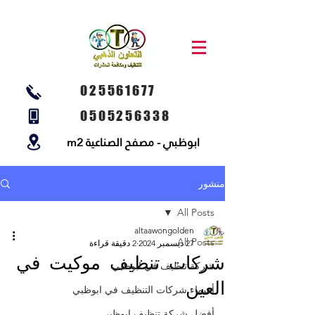
025561677
0505256338
ابوظبي - مصفح الصناعية m2
منشور
All Posts
altaawongolden
All Posts
27 ديسمبر 2024
2 دقيقة قراءة
شركات تنظيف موكيت في
شركة تنظيف في ابوظبي
العين
أسماء شركات التنظيف في ابوظبي
أفضل شركة تنظيف ابوظبي