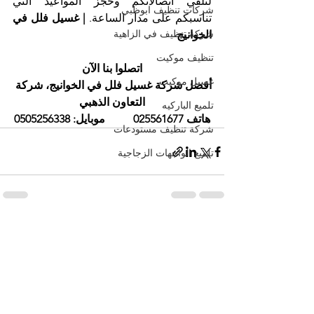
لتلقي اتصالاتكم وحجز المواعيد التي 
شركات تنظيف ابوظبي
تناسبكم على مدار الساعة. 
| غسيل فلل في 
شركة تنظيف في الزاهية
الخوانيج
تنظيف موكيت
اتصلوا بنا الآن
غسيل موكيت
أفضل شركة غسيل فلل في الخوانيج، شركة 
التعاون الذهبي
تلميع الباركيه
هاتف 025561677          موبايل: 0505256338
شركة تنظيف مستودعات
تلميع الواجهات الزجاجية
إظهار الكل
المنشورات الأخيرة