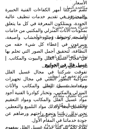
الأسعار.
مكافحة النمل
تضم شركتنا أمهر الكفاءات الفنية الخبيرة 
والمحترفة في تقديم خدمات تنظيف عالية 
مكافحة الرمة
الجودة، ويمتلكون المعرفة في كل ما يتعلق 
شركة مبيدات حشرية
بمكونات الأثاث المنزلي والمكتبي من خامات 
أفضل شركة تنظيف في ابوظبي
وأنسجة وخيوط وجلود وأخشاب وأصبغة، 
ويبرعون في إعطاء كل شيء حقه من 
شركة تعقيم
النظافة، لتحقيق أجمل الصور التي تحلم بها 
تنظيف الصالات الرياضية
في مجال غسيل الفلل والبيوت والمكاتب.
 | 
غسيل فلل في الخوانيج
شركة تلميع وجلي الارضيات
تفوقت شركتنا في مجال غسيل الفلل 
شركة تعقيم في ابوظبي
بمواكبة التطور التقني في مجال تجهيزات 
ومعدات غسيل الفلل والمكاتب والأثاث 
شركة تنظيف سجاد ابوظبي
المنزلي والمكتبي، وتختار كوادرنا الفنية أجود 
شركة تنظيف مطاعم
مواد غسيل الفلل والمكاتب ومواد التعقيم 
شركة غسيل مطاعم
والغسيل أيضاً وكذلك مواد التلميع والتعطير، 
نحن ندلل زبائننا ونضع راحتهم ورضاهم عن 
شركة تنظيف كنب في ابوظبي
جودة خدماتنا في المقام الأول.
تنظيف وتعقيم خزانات ماء
تقدم لكم شركتنا خدمة غسيل الفلل بمفهوم 