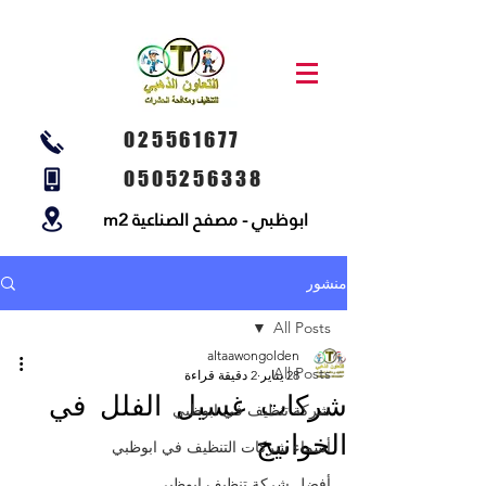
025561677
0505256338
ابوظبي - مصفح الصناعية m2
منشور
All Posts
altaawongolden
All Posts
28 يناير
2 دقيقة قراءة
شركات غسيل الفلل في
شركة تنظيف في ابوظبي
الخوانيج
أسماء شركات التنظيف في ابوظبي
أفضل شركة تنظيف ابوظبي