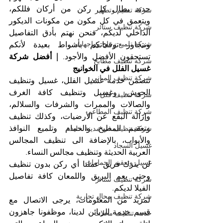
جديد يطال كل ركن من أركان فللكم، 
شركة تعقيم وتطهير
ويتعمق في كل مكون من مكونات الديكور 
شركة تنظيف ستائر
الداخلي لديكم، فنحن نهتم بأدق التفاصيل 
شركة تلميع زجاج وواجهات
ونتجاوز توقعاتكم بأشواط بعيدة لأنكم 
تستحقون الأفضل والأجود. 
| أفضل شركة 
شركة تنظيف مطابخ
غسيل الفلل في الخوانيج
شركة تنظيف المباني
تتضمن خدمة غسيل الفلل، غسيل وتنظيف 
الحوش، وغسيل وتنظيف كافة الغرف 
شركة تنظيف فلل
والصالات والممرات والشرفات والسلالم، 
شركة تنظيف المطاعم
وإزالة البقع عن الأرضيات، وكذلك تنظيف 
وتعقيم المطبخ والحمام وتلميع النوافذ 
شركة تنظيف في مدينة خليفة
والأبواب، بالإضافة الى تنظيف المجالس 
غسيل السجاد
العربية الحديثة وتنظيف مجالس النساء.
غسيل وتعقيم الحمامات
لن يترك فريق عملنا أي ركن بدون تنظيف 
وحتى يعم البريق واللمعان كافة تفاصيل 
شركة تنظيف ستائر
الفيلا لديكم.
شركة تنظيف محال تجارية
لمزيد من المعلومات، يرجى الاتصال مع 
قسم خدمة الزبائن لدينا، موظفونا جاهزون 
خدمة تنظيف محلات