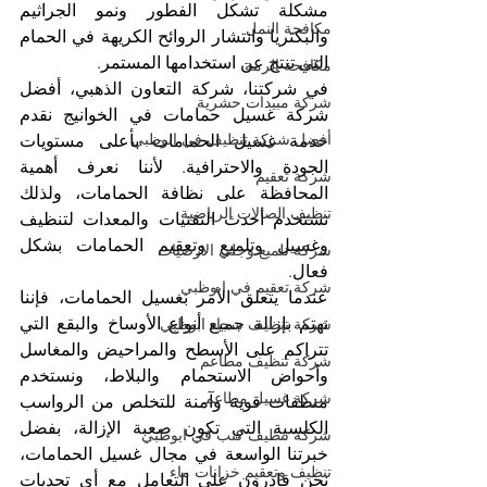
مشكلة تشكل الفطور ونمو الجراثيم 
مكافحة النمل
والبكتريا وانتشار الروائح الكريهة في الحمام 
التي تنتج عن استخدامها المستمر.
مكافحة الرمة
في شركتنا، شركة التعاون الذهبي، أفضل 
شركة مبيدات حشرية
شركة غسيل حمامات في الخوانيج نقدم 
أفضل شركة تنظيف في ابوظبي
خدمة غسيل الحمامات بأعلى مستويات 
الجودة والاحترافية. لأننا نعرف أهمية 
شركة تعقيم
المحافظة على نظافة الحمامات، ولذلك 
تنظيف الصالات الرياضية
نستخدم أحدث التقنيات والمعدات لتنظيف 
وغسيل وتلميع وتعقيم الحمامات بشكل 
شركة تلميع وجلي الارضيات
فعال.
شركة تعقيم في ابوظبي
عندما يتعلق الأمر بغسيل الحمامات، فإننا 
نهتم بإزالة جميع أنواع الأوساخ والبقع التي 
شركة تنظيف سجاد ابوظبي
تتراكم على الأسطح والمراحيض والمغاسل 
شركة تنظيف مطاعم
وأحواض الاستحمام والبلاط، ونستخدم 
شركة غسيل مطاعم
منظفات قوية وآمنة للتخلص من الرواسب 
الكلسية التي تكون صعبة الإزالة، بفضل 
شركة تنظيف كنب في ابوظبي
خبرتنا الواسعة في مجال غسيل الحمامات، 
تنظيف وتعقيم خزانات ماء
نحن قادرون على التعامل مع أي تحديات 