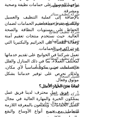
تواجهنا للحصول على حمامات نظيفة وصحية 
شركة تعقيم وتطهير
ومشرقة.
شركة تنظيف ستائر
بالإضافة إلى عملية التنظيف والغسيل 
شركة تلميع زجاج وواجهات
والتلميع، نقدم خدمة تعقيم الحمامات لضمان 
الحفاظ على مستويات النظافة والصحة 
شركة تنظيف مطابخ
العالية. حيث نستخدم منتجات تعقيم آمنة 
شركة تنظيف المباني
وفعالة للقضاء على الجراثيم والبكتيريا التي 
قد تتراكم في الحمامات.
شركة تنظيف فلل
تعمل شركتنا في الخوانيج على تقديم خدماتها 
شركة تنظيف المطاعم
لمختلف العملاء، بما في ذلك المنازل والفلل 
فالحمامات تعتبر مكوناً أساسياً لأي مكان، 
شركة تنظيف في مدينة خليفة
ولذلك نحرص على توفير خدماتنا بشكل 
غسيل السجاد
موثوق وفعال.
غسيل وتعقيم الحمامات
لماذا نحن الخيار الأمثل؟
1.    فريق عمل محترف: لدينا فريق عمل 
شركة تنظيف ستائر
يمتلكون الخبرة والمهارة العالية في مجال 
شركة تنظيف محال تجارية
غسيل الحمامات. ويتمتعون بالمعرفة اللازمة 
للتعامل مع جميع أنواع الأوساخ والبقع 
خدمة تنظيف محلات