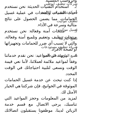
والرواسب الكلسية.
شركات تنظيف ابوظبي
2.    استخدام التقنيات الحديثة: نحن نستخدم 
شركة تنظيف في الزاهية
أحدث التقنيات والمعدات في عملية غسيل 
الحمامات، مما يضمن الحصول على نتائج 
تنظيف موكيت
مثالية وسرعة في الأداء.
غسيل موكيت
3.    منتجات آمنة وفعالة: نحن نستخدم 
منتجات تنظيف وتعقيم وتلميع آمنة وفعالة، 
تلميع الباركيه
والتي لا تسبب أي ضرر للحمامات وتجهيزاتها 
شركة تنظيف مستودعات
أو لصحة الأفراد.
4.    مرونة في المواعيد: نحن نقدم خدماتنا 
تلميع الواجهات الزجاجية
وفقاً لمواعيد ملائمة لعملائنا، لأننا نعي قيمة 
الوقت ونسعى لتلبية احتياجاتك في الوقت 
المحدد.
إذا كنت تبحث عن خدمة غسيل الحمامات 
الموثوقة في الخوانيج، فإن شركتنا هي الخيار 
الأمثل لك.
لمزيد من المعلومات وحجز المواعيد التي 
تناسبك، يرجى الاتصال مع قسم خدمة 
الزبائن لدينا، موظفونا يستقبلون اتصالاتك 