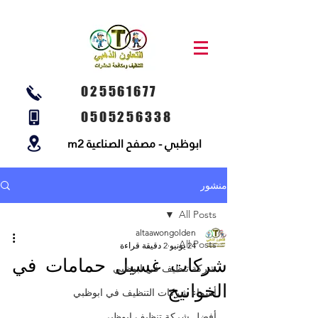
025561677
0505256338
ابوظبي - مصفح الصناعية m2
منشور
All Posts
altaawongolden
All Posts
24 يونيو
2 دقيقة قراءة
شركات غسيل حمامات في
شركة تنظيف في ابوظبي
الخوانيج
أسماء شركات التنظيف في ابوظبي
أفضل شركة تنظيف ابوظبي