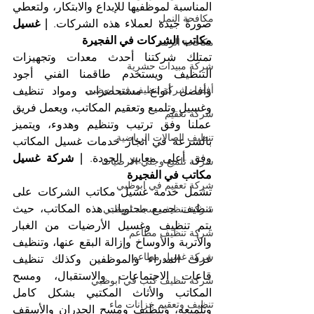
المناسبة لموظفيها للإبداع والابتكار، ولتعطي 
مكافحة النمل
صورةً جيدة لعملاء هذه الشركات. 
| غسيل 
مكاتب الشركات في الفجيرة
مكافحة الرمة
تمتلك شركتنا أحدث معدات وتجهيزات 
شركة مبيدات حشرية
التنظيف ويستخدم طاقمنا الفني أجود 
أفضل شركة تنظيف في ابوظبي
وأفضل أنواع مستحضرات ومواد تنظيف 
وغسيل وتلميع وتعقيم المكاتب، ويعمل فريق 
شركة تعقيم
عملنا وفق ترتيب وتنظيم وهدوء، ويتميز 
تنظيف الصالات الرياضية
بالسرعة في انجاز خدمات غسيل المكاتب 
وفق أعلى معايير الجودة. 
| شركة غسيل 
شركة تلميع وجلي الارضيات
مكاتب في الفجيرة
شركة تعقيم في ابوظبي
تشمل خدمة غسيل مكاتب الشركات على 
تنظيف جميع محتويات هذه المكاتب، حيث 
شركة تنظيف سجاد ابوظبي
يتم تنظيف وغسيل الأرضيات من الغبار 
شركة تنظيف مطاعم
والأتربة والأوساخ وإزالة البقع عنها، وتنظيف 
شركة غسيل مطاعم
غرف المدراء والموظفين وكذلك تنظيف 
قاعات الاجتماعات والاستقبال، ومسح 
شركة تنظيف كنب في ابوظبي
المكاتب والأثاث المكتبي بشكل كامل 
تنظيف وتعقيم خزانات ماء
وتلميعه، وتنظيف ومسح الجدران والأسقف 