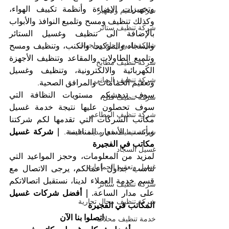
وتجهيزات الإضاءة وأنظمة تكييف الهواء، 
شركة تعقيم وتطهير
وكذلك تنظيف ومسح وتلميع النوافذ والأبواب 
شركة تنظيف ستائر
بالإضافة الى تنظيف وغسيل الستائر 
شركة تلميع زجاج وواجهات
والسجاد والموكيت والكنب، وتنظيف ومسح 
وتلميع الطاولات والمقاعد وتنظيف الأجهزة 
شركة تنظيف مطابخ
الكهربائية والالكترونية، وتنظيف وغسيل 
شركة تنظيف المباني
وتعقيم الحمامات والمرافق الصحية.
سوف تدهشكم مستويات النظافة التي 
شركة تنظيف فلل
سوف تحصلون عليها نتيجة خدمة غسيل 
شركة تنظيف المطاعم
مكاتب الشركات التي تقدمها لكم شركتنا 
وبأنسب الأسعار المنافسة. 
| شركة غسيل 
شركة تنظيف في مدينة خليفة
مكاتب في الفجيرة
غسيل السجاد
لمزيد من المعلومات، وحجز المواعيد التي 
غسيل وتعقيم الحمامات
تناسب جداول أعمالكم، يرجى الاتصال مع 
قسم خدمة العملاء لدينا، نستقبل اتصالاتكم 
شركة تنظيف ستائر
على مدار الساعة
. | أفضل شركات غسيل 
شركة تنظيف محال تجارية
المكاتب في الفجيرة
اتصلوا بنا الآن
خدمة تنظيف محلات