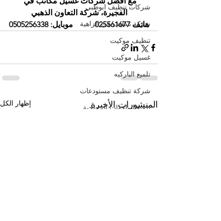
مع أفضل شركات غسيل مكاتب في 
شركات تنظيف ابوظبي
الفجيرة، شركة التعاون الذهبي
شركة تنظيف في الزاهية
هاتف 025561677           موبايل: 0505256338
تنظيف موكيت
غسيل موكيت
تلميع الباركيه
شركة تنظيف مستودعات
إظهار الكل
المنشورات الأخيرة
تلميع الواجهات الزجاجية