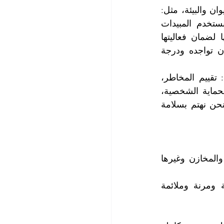
نحن نقوم بمكافحة الحشرات والقوارض التي تشكل خطراً على صحة الإنسان والحيوان والبيئة، مثل: 
الصراصير، والنمل، والنمل الأبيض، وبق الفراش، والفئران، والجرذان، وغيرها، ونستخدم المبيدات 
الحشرية المرخصة والمعتمدة من قبل الجهات المعنية، والتي تم اختبارها وتقييمها لضمان فعاليتها 
وسلامتها، كما نختار المبيدات الحشرية التي تناسب نوع الحشرة أو القارض ومكان تواجده ودرجة 
إضافةً الى ذلك، نحن نتبع اجراءات السلامة والصحة في مكافحة الحشرات، مثل: تقييم المخاطر، 
واختيار المبيدات المناسبة، وتخزينها ونقلها واستخدامها بطريقة سليمة، واستخدام الحماية الشخصية، 
والتهوية الجيدة، والنظافة الشخصية، وتقديم الإسعافات الأولية في حالة التسمم. فنحن نهتم بسلامة 
نحن نقدم خدمة مكافحة الحشرات للمنازل والمكاتب والمحلات التجارية والمصانع والمخازن وغيرها 
تغطي خدماتنا منطقة رأس الخيمة والمناطق المجاورة، ونقدم لك خدمة سريعة ومرنة وملائمة 