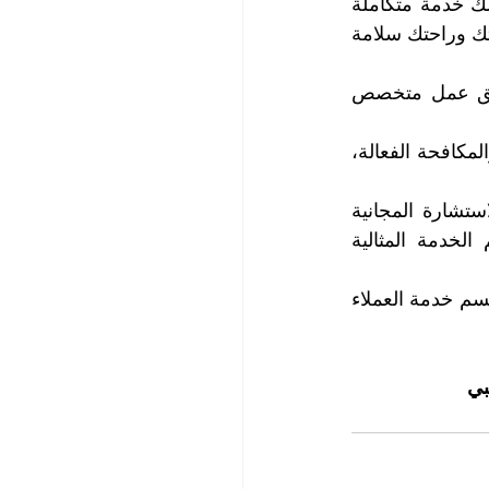
لأننا نمتلك خبرة واسعة وفريق متميز وتقنية حديثة ومواد مبيدة فعالة وآمنة. ونقدم لك خدمة متكاملة 
ومتخصصة ومناسبة لميزانيتك ومواعيدك. ونضمن لك نتائج ممتازة ودائمة، ونهتم بصحتك وراحتك سلامة 
تتميز خدمتنا بأنها تعتمد على أحدث التقنيات والمعدات المتطورة، بالإضافة إلى فريق عمل متخصص 
كما نضمن لعملائنا الحصول على خدمة شاملة تشمل التفتيش والتشخيص والوقاية والمكافحة الفعالة، 
إذا كنت ترغب في الحصول على خدمة مكافحة الحشرات الفعالة والمتميزة، أو الاستشارة المجانية 
التي نقدمها لعملائنا، فلا تتردد في التواصل معنا، فريقنا المتخصص يسعده تقديم الخدمة المثالية 
للاستفسار وطلب المشورة المجانية وحجز المواعيد التي تناسبك، يرجى الاتصال مع قسم خدمة العملاء 
بي