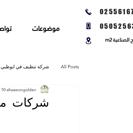
0255616
0505256
موضوعات
تواص
لصناعية m2
All Posts
شركة تنظيف في ابوظبي
altaawongolden
10 ديسمبر 2024
شركة تنظيف المجالس وتنظيف الخي
شركات مك
شركة تلميع الارضيات وجلي رخام و