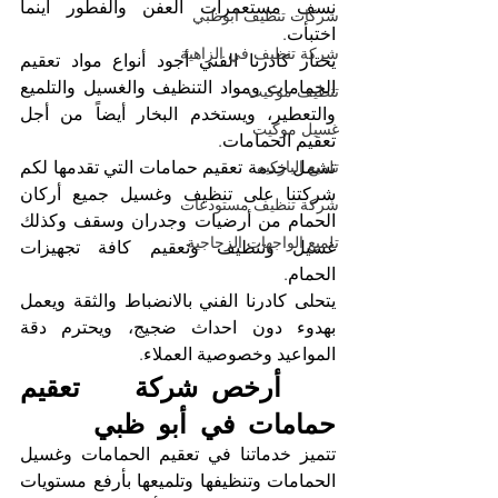
نسف مستعمرات العفن والفطور أينما 
شركات تنظيف ابوظبي
اختبأت.
شركة تنظيف في الزاهية
يختار كادرنا الفني أجود أنواع مواد تعقيم 
الحمامات ومواد التنظيف والغسيل والتلميع 
تنظيف موكيت
والتعطير، ويستخدم البخار أيضاً من أجل 
غسيل موكيت
تعقيم الحمامات. 
تلميع الباركيه
تشمل خدمة تعقيم حمامات التي تقدمها لكم 
شركتنا على تنظيف وغسيل جميع أركان 
شركة تنظيف مستودعات
الحمام من أرضيات وجدران وسقف وكذلك 
تلميع الواجهات الزجاجية
غسيل وتنظيف وتعقيم كافة تجهيزات 
الحمام.
يتحلى كادرنا الفني بالانضباط والثقة ويعمل 
بهدوء دون احداث ضجيج، ويحترم دقة 
المواعيد وخصوصية العملاء.
 أرخص شركة تعقيم 
حمامات في أبو ظبي
تتميز خدماتنا في تعقيم الحمامات وغسيل 
الحمامات وتنظيفها وتلميعها بأرفع مستويات 