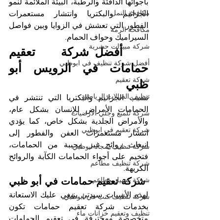
بأجوائها الدافئة والرطبة، البيئة الملائمة لنمو 
مكافحة النمل
الجراثيم والبكتريا وانتشار مستعمرات 
الفطور التي تعشش في الزوايا وبين فواصل 
مكافحة الرمة
السيراميك وحواف الحمام. 
شركة مبيدات حشرية
 أفضل شركة تعقيم 
أفضل شركة تنظيف في ابوظبي
حمامات في الرويس أبو 
شركة تعقيم
ظبي
تنظيف الصالات الرياضية
تسبب الجراثيم والبكتريا التي تنتشر في 
الحمامات الأمراض للإنسان بشكل عام، 
شركة تلميع وجلي الارضيات
والأمراض الجلدية بشكل خاص، كما يؤدي 
شركة تعقيم في ابوظبي
انتشار مستعمرات العفن والفطور إلى 
انبعاث روائح غير محببة من الحمامات، 
شركة تنظيف سجاد ابوظبي
فتخيم على أجواء الحمامات الكآبة والروائح 
شركة تنظيف مطاعم
الكريهة. 
شركة غسيل مطاعم
 شركة تعقيم حمامات في أبو ظبي
لهذه الأسباب سيدتي ينبغي عليك الاستعانة 
شركة تنظيف كنب في ابوظبي
بخدمات شركة تعقيم حمامات تكون 
تنظيف وتعقيم خزانات ماء
متخصصة ومحترفة في تعقيم الحمامات 