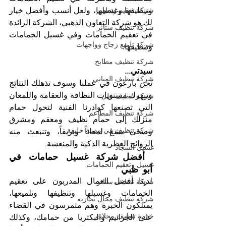
شركة تعقيم وتطهير
وتنظيفها وغسيلها، ولعل أنسب وأفضل خيار 
لك هو شركة التعاون الذهبي، الشركة الرائدة 
شركة تنظيف ستائر
في تعقيم الحمامات وفي غسيل الحمامات 
شركة تلميع زجاج وواجهات
وتنظيفها. 
شركة تنظيف مطابخ
سيدتي...
شركة تنظيف المباني
نحن بارعون في عملنا وسوف تذهلك النتائج 
وتبهرك مستويات النظافة والعقامة واللمعان 
شركة تنظيف فلل
التي تصنعها كوادرنا الفنية لتحول حمام 
شركة تنظيف المطاعم
منزلك إلى حمام نظيف ومعقم ومشرق 
شركة تنظيف في مدينة خليفة
وصحي يشع لمعاناً وبريقاً، وتنبعث منه 
الروائح العطرية الذكية والمنعشة. 
غسيل السجاد
 أفضل شركة غسيل حمامات في 
غسيل وتعقيم الحمامات
أبو ظبي
لدينا أفضل العمال المدربون على تعقيم 
شركة تنظيف ستائر
الحمامات وغسيلها وتنظيفها وتلميعها، 
شركة تنظيف محال تجارية
يمتلكون الخبرة وهم متمرسون في القضاء 
خدمة تنظيف محلات
على الجراثيم والبكتريا من حمامك، وكذلك 