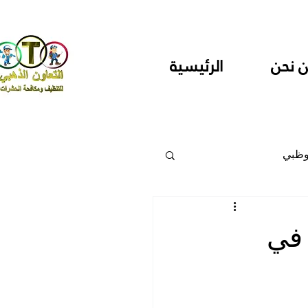
 نحن
الرئيسية
وظبي
 والمراكز
 في
دارس ودور حضانة