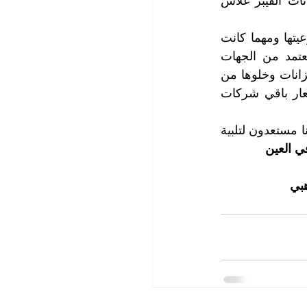
5.    تنظيف وغسيل وتعقيم خزانات المياه البلاستيكية Plastic Tanks بما فيها خزانات الفيبر غلاس 
تضم شركتنا أفضل الكوادر الفنية المتخصصة في تعقيم خزانات المياه مهما كانت نوعيتها ومهما كانت 
أحجامها وأماكنها وفي زمن قياسي، ونشير الى أننا نقدم لعملائنا تقرير مخبري معتمد من الجهات 
المختصة بعد أعمال غسيل وتنظيف وتعقيم الخزانات للتأكد من سلامة المياه في الخزانات وخلوها من 
الملوثات المختلفة، وتعتبر أسعار خدماتنا في تعقيم خزانات المياه منافسة جداً لأسعار باقي شركات 
لمزيد من المعلومات والاستفسار، يرجى الاتصال مع قسم خدمة العملاء لدينا، موظفونا مستعدون لتلبية 
ي العين
هبي