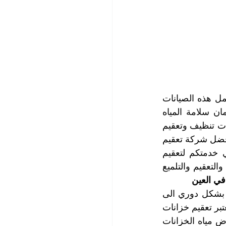
عادةً ما تضع إدارة المصانع خطاً للصيانة الوقائية للآلات والتجهيزات في المصنع وتشمل هذه الصيانات 
خزانات المياه المستخدمة في الصناعة وكذلك للخدمات، وهو أمر بالغ الأهمية لضمان سلامة المياه 
وخلوها من الملوثات وكذلك لتفقد الخزانات والتمديدات، وتستعين هذه المصانع بشركات تنظيف وتعقيم 
متخصصة لتعقيم خزانات المياه لديها، ولهذا تضع شركة التعاون الذهبي التي تصنف كأفضل شركة تعقيم 
خزانات مياه المصانع في العين، خبرة سنوات طويلة ممزوجة بالعلم والمعرفة في خدمتكم لتعقيم 
خزانات المياه لديكم بالإضافة الى تلبية كافة احتياجاتكم من أعمال التنظيف والغسيل والتعقيم والتلميع 
في العين
في الأحوال الطبيعية وغير الطارئة، فإنه ينبغي غسيل وتنظيف وتعقيم خزانات المياه بشكل دوري الى 
جانب تفقد سلامة التمديدات وعدم وجود تسربات أو اهتراءات في جسم الخزانات، ويعتبر تعقيم خزانات 
المياه من الأمور الضرورية من أجل الحفاظ على السلامة العامة والصحة، حيث تتعرض مياه الخزانات 