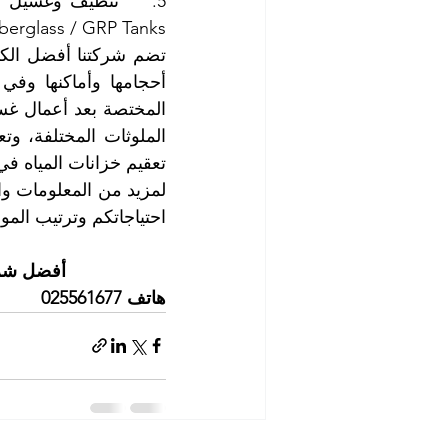
iberglass / GRP Tanks
تعقيم خزانات المياه في 
احتياجاتكم وترتيب الموا
أفضل شركة
هاتف 025561677          موبايل: 0505256338