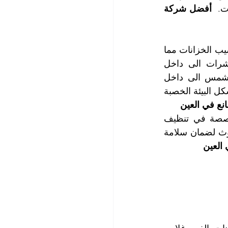
ت. 
 أفضل شركة 
في بعض الحالات لا يكون إغلاق فتحات التفتيش كاملاً الى جانب التشققات التي قد تصيب الخزانات مما 
يساعد على حدوث التلوث في خزانات المياه حيث تدخل الأتربة والأوساخ والحشرات الى داخل 
الخزانات، كما تنمو الطحالب والإشنيات في قعر الخزانات في حال نفوذ أشعة الشمس الى داخل 
الخزانات الى جانب التلوث الأخطر وهو نمو الجراثيم والبكتريا داخل الخزانات نتيجة تشكل البيئة الخصبة 
نع في العين
يستدعي تلوث خزانات المياه، تدخل شركة تعقيم خزانات مياه تكون خبيرة ومتخصصة في تنظيف 
وغسيل وتعقيم خزانات المياه، لتقوم بتنظيف الخزانات وتعقيمها ومعالجة أسباب التلوث لضمان سلامة 
 العين