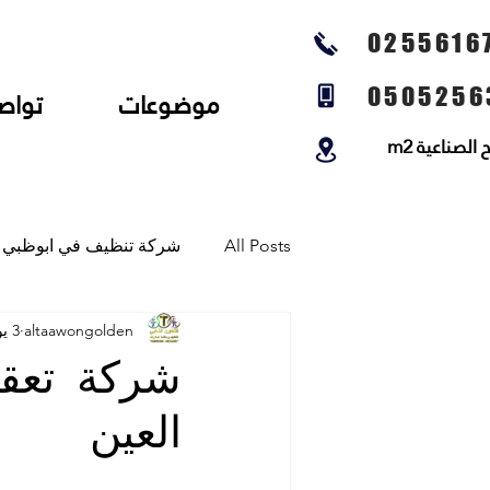
0255616
0505256
موضوعات
تواص
لصناعية m2
All Posts
شركة تنظيف في ابوظبي
altaawongolden
3 يونيو
شركة تنظيف المجالس وتنظيف الخي
شركة تعقي
العين
شركة تلميع الارضيات وجلي رخام و