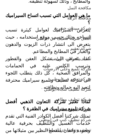
والمطابخ ، وذلك لسهولة تنظيفه. 
مكافحة النمل
ما هي العوامل التي تسبب اتساخ السيراميك 
مكافحة الرمة
؟
شركة مبيدات حشرية
يتعرض السيراميك لعوامل كيثرة تسبب 
اتساخه وذلك حسب موقع استخدامه ، حيث 
أفضل شركة تنظيف في ابوظبي
يتعرض الى انتشار ذرات الزيوت والدهون 
شركة تعقيم
والغبار في المطابخ والمطاعم.
كما يتعرض الى تشكل العفن والفطور 
تنظيف الصالات الرياضية
وترسب الكلس عليه في الحمامات 
شركة تلميع وجلي الارضيات
والمرافق الصحية ، كل ذلك يتطلب اللجوء 
شركة تعقيم في ابوظبي
الى شركة تنظيف وتلميع سيراميك محترفة 
لتعيد اليه جماله ونظافته . 
شركة تنظيف سجاد ابوظبي
شركة تنظيف مطاعم
لماذا تعتبر شركة التعاون الذهبي أفضل 
شركة تلميع سيراميك في الظفرة ؟
شركة غسيل مطاعم
تمتلك شركتنا أفضل الكوادر الفنية التي تقدم 
شركة تنظيف كنب في ابوظبي
خدمات الغسيل والتنظيف بحرفية عالية 
تنظيف وتعقيم خزانات ماء
وبجودة واتقان منقطع النظير بين مثيلاتها من 