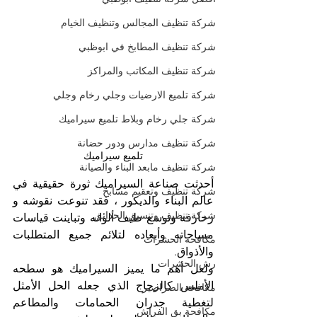
شركة تنظيف المجالس وتنظيف الخيام
شركة تنظيف المطابخ في ابوظبي
شركة تنظيف المكاتب والمراكز
شركة تلميع الارضيات وجلي رخام وجلي
شركة جلي رخام وبلاط تلميع سيراميك
شركة تنظيف مدارس ودور حضانة
تلميع سيراميك
شركة تنظيف مابعد البناء والصيانة
أحدثت صناعة السيراميك ثورة حقيقية في 
شركة تنظيف وتعقيم مسابح
عالم البناء والديكور ، فقد تنوعت نقوشه و 
شركة تنظيف وتنسيق الحدائق
زخارفه وتوسع طيف ألوانه وتباينت قياسات 
مساحاته وأبعاده لتلائم جميع المتطلبات 
مكافحة الحشرات
والأذواق. 
رش الحشرات
ولعل أهم ما يميز السيراميك هو سطحه 
الأملس كالزجاج الذي جعله الحل الأمثل 
مكافحة الصراصير
لتغطية جدران الحمامات والمطاعم 
مكافحة بق الفراش