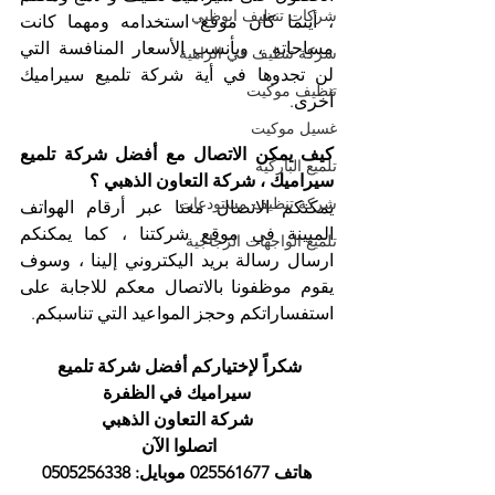
شركات تنظيف ابوظبي
، أينما كان موقع استخدامه ومهما كانت 
مساحاته ، وبأنسب الأسعار المنافسة التي 
شركة تنظيف في الزاهية
لن تجدوها في أية شركة تلميع سيراميك 
تنظيف موكيت
أخرى. 
غسيل موكيت
كيف يمكن الاتصال مع أفضل شركة تلميع 
تلميع الباركيه
سيراميك ، شركة التعاون الذهبي ؟
شركة تنظيف مستودعات
يمكنكم الاتصال معنا عبر أرقام الهواتف 
المبينة في موقع شركتنا ، كما يمكنكم 
تلميع الواجهات الزجاجية
ارسال رسالة بريد اليكتروني إلينا ، وسوف 
يقوم موظفونا بالاتصال معكم للاجابة على 
استفساراتكم وحجز المواعيد التي تناسبكم.
شكراً لإختياركم أفضل شركة تلميع 
سيراميك في الظفرة
شركة التعاون الذهبي
اتصلوا الآن 
هاتف 025561677 موبايل: 0505256338