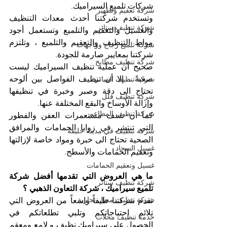
شركات تلميع السيراميك. 
شركة تعقيم وتطهير
وتستخدم شركتنا أحدث معدات التنظيف 
شركة تنظيف ستائر
والغسيل والتعقيم والتلميع وتستعمل أجود 
مواط التنظيف والتعقيم والتلميع ، وتلتزم 
شركة تلميع زجاج وواجهات
شركتنا بمعايير صارمة للجودة.
شركة تنظيف مطابخ
صحيح أن عملية تنظيف السيراميك ليست 
صعبةً ، إلا أن تنظيف الفواصل بين ألوحه 
شركة تنظيف المباني
تحتاج الى دقة وصبر وخبرة في تنظيفها 
شركة تنظيف فلل
وإزالة الأوساخ والبقع المختلفة عنها. 
شركة تنظيف المطاعم
كما أن نسف مستعمرات العفن والفطور 
التي تنتشر في زوايا الحمامات والمرافق 
شركة تنظيف في مدينة خليفة
الصحية تحتاج الى خبرة ومواد خاصة لإزالتها 
غسيل السجاد
وتعقيم الحمامات والأسطح. 
غسيل وتعقيم الحمامات
ما هي العروض التي تقدمها أفضل شركة 
شركة تنظيف ستائر
تلميع سيراميك ، شركة التعاون الذهبي ؟
شركة تنظيف محال تجارية
تقدم شركتنا طيفاً واسعاً من العروض التي 
تلائم احتياجاتكم وتلبي تطلعاتكم في 
خدمة تنظيف محلات
الحصول على سيراميك نظيف و لامع ومعقم 