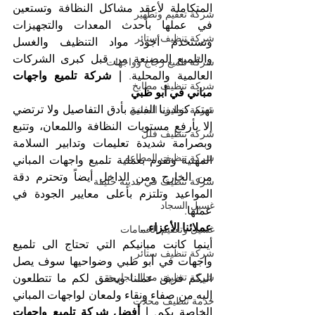
المتكاملة لأعقد مشاكل النظافة وتستعين 
شركة تعقيم وتطهير
في عملها بأحدث المعدات والتجهيزات 
شركة تنظيف ستائر
وتستخدم أجود مواد التنظيف والغسل 
والتلميع المصنعة من قبل كبرى الشركات 
شركة تلميع زجاج وواجهات
العالمية والمحلية. 
| شركة تلميع واجهات 
شركة تنظيف مطابخ
مباني في أبو ظبي
تهتم كوادرنا الفنية بأدق التفاصيل ولا ترتضي 
شركة تنظيف المباني
إلا بأرفع مستويات النظافة واللمعان، وتتبع 
شركة تنظيف فلل
وبصرامة شديدة تعليمات وتدابير السلامة 
شركة تنظيف المطاعم
المهنية وتقوم بعملية تلميع واجهات المباني 
من الخارج ومن الداخل أيضاً وتحترم دقة 
شركة تنظيف في مدينة خليفة
المواعيد وتلتزم بأعلى معايير الجودة في 
غسيل السجاد
عملها.
عملائنا الأعزاء...
غسيل وتعقيم الحمامات
أينما كانت مبانيكم التي تحتاج الى تلميع 
شركة تنظيف ستائر
واجهات في أبو ظبي وضواحيها سوف يصل 
شركة تنظيف محال تجارية
اليكم فريق عملنا ويحقق لكم ما تتطلعون 
إليه من صفاء ونقاء ولمعان لواجهات المباني 
خدمة تنظيف محلات
الخاصة بكم. 
| أفضل شركة تلميع واجهات 