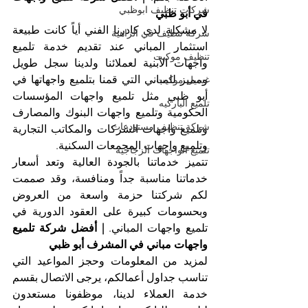
شركات تنظيف ابوظبي
في أبو ظبي
لا مشكلة لدى كادرنا الفني أياً كانت طبيعة 
شركة تنظيف في الزاهية
استثمار المباني عند تقديم خدمة تلميع 
تنظيف موكيت
واجهات الأبنية لعملائنا ولدينا سجل طويل 
ومميز للمباني التي قمنا بتلميع واجهاتها في 
غسيل موكيت
أبو ظبي مثل تلميع واجهات المؤسسات 
تلميع الباركيه
الحكومية وتلميع واجهات البنوك والمصارف 
شركة تنظيف مستودعات
وتلميع واجهات الشركات والمكاتب التجارية 
وتلميع واجهات المجمعات السكنية.
تلميع الواجهات الزجاجية
تتميز خدماتنا بالجودة العالية وتعد أسعار 
خدماتنا مناسبة جداً ومنافسة، وقد صممت 
لكم شركتنا حزمة واسعة من العروض 
وبحسومات كبيرة على العقود الدورية في 
تلميع واجهات المباني. 
| أفضل شركة تلميع 
واجهات مباني في المشرف أبو ظبي
لمزيد من المعلومات وحجز المواعيد التي 
تناسب جداول أعمالكم، يرجى الاتصال بقسم 
خدمة العملاء لدينا، موظفونا مستعدون 