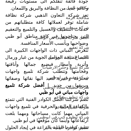
جودة فائقة تنقلكم الى مستويات رفيعة 
مكافحة النمل
وعالم جديد من النظافة والبريق واللمعان.
تعد شركة التعاون الذهبي شركة نظافة 
مكافحة الرمة
شاملة توفر لعملائها كافة متطلباتهم من 
شركة مبيدات حشرية
خدمات التنظيف والغسيل والتلميع والتعقيم 
التي يحتاجونها في كافة مناطق أبو ظبي 
أفضل شركة تنظيف في ابوظبي
وضواحيها وبأنسب الأسعار المنافسة.
شركة تعقيم
تتعرض المباني ذات الواجهات الكبيرة الى 
الاتساخ نتيجة العوامل الجوية من غبار ورمال 
تنظيف الصالات الرياضية
وأتربة وأمطار فيضيع جمالها وأناقتها 
شركة تلميع وجلي الارضيات
وفخامتها وتتطلب شركة تلميع واجهات 
شركة تعقيم في ابوظبي
محترفة وخبيرة لتعيد اليها نقائها وصفائها 
وبريقها من جديد. 
| أفضل شركة تلميع 
شركة تنظيف سجاد ابوظبي
واجهات مباني في أبو ظبي
شركة تنظيف مطاعم
تضم شركتنا أفضل الكوادر الفنية التي تتمتع 
بالكفاءة العالية والحرفية في تلميع واجهات 
شركة غسيل مطاعم
المباني مهما كانت مساحاتها ومهما بلغت 
شركة تنظيف كنب في ابوظبي
ارتفاعاتها وأينما كان موقعها في أبو ظبي.
تنظيف وتعقيم خزانات ماء
تتميز كوادرنا الفنية بالبراعة في إيجاد الحلول 