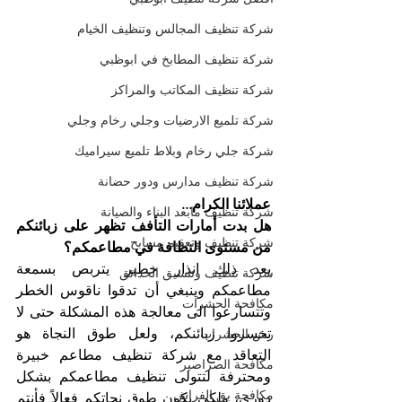
شركة تنظيف المجالس وتنظيف الخيام
شركة تنظيف المطابخ في ابوظبي
شركة تنظيف المكاتب والمراكز
شركة تلميع الارضيات وجلي رخام وجلي
شركة جلي رخام وبلاط تلميع سيراميك
شركة تنظيف مدارس ودور حضانة
عملائنا الكرام...
شركة تنظيف مابعد البناء والصيانة
هل بدت أمارات التأفف تظهر على زبائنكم 
شركة تنظيف وتعقيم مسابح
من مستوى النظافة في مطاعمكم؟
يعد ذلك انذار خطير يتربص بسمعة 
شركة تنظيف وتنسيق الحدائق
مطاعمكم وينبغي أن تدقوا ناقوس الخطر 
مكافحة الحشرات
وتتسارعوا الى معالجة هذه المشكلة حتى لا 
تخسروا زبائنكم، ولعل طوق النجاة هو 
رش الحشرات
التعاقد مع شركة تنظيف مطاعم خبيرة 
مكافحة الصراصير
ومحترفة لتتولى تنظيف مطاعمكم بشكل 
مكافحة بق الفراش
دوري، ولكي يكون طوق نجاتكم فعالاً فأنتم 