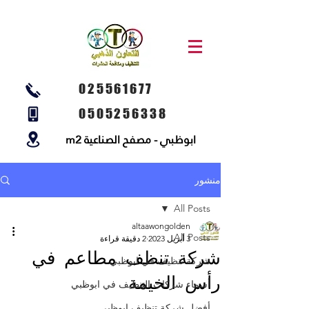
025561677
0505256338
ابوظبي - مصفح الصناعية m2
منشور
All Posts
altaawongolden
All Posts
3 أبريل 2023
2 دقيقة قراءة
شركة تنظف مطاعم في
شركة تنظيف في ابوظبي
رأس الخيمة
أسماء شركات التنظيف في ابوظبي
أفضل شركة تنظيف ابوظبي