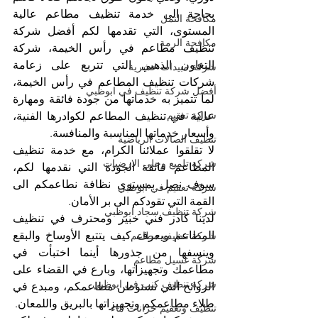
بحاجة الى خدمة تنظيف مطاعم عالية 
مكافحة النمل
المستوى، التي تقدمها لكم أفضل شركة 
مكافحة الرمة
تنظيف مطاعم في رأس الخيمة، شركة 
التعاون الذهبي التي تتربع على زعامة 
شركة مبيدات حشرية
شركات تنظيف المطاعم في رأس الخيمة، 
أفضل شركة تنظيف في ابوظبي
لما تتميز به خدماتها من جودة فائقة ومهارة 
شركة تعقيم
عالية في تنظيف المطاعم لكوادرها الفنية، 
وأسعار خدماتها المناسبة والمنافسة.
تنظيف الصالات الرياضية
لا تقلقوا عملائنا الكرام، مع خدمة تنظيف 
شركة تلميع وجلي الارضيات
المطاعم فائقة الجودة التي نقدمها لكم، 
سوف نصل بمستوى نظافة نطاعمكم الى 
شركة تعقيم في ابوظبي
القمة التي تقودكم الى بر الأمان.
شركة تنظيف سجاد ابوظبي
لدينا كادر فني خبير ومحترف في تنظيف 
المطاعم ويعرف كيف يتتبع الأوساخ والبقع 
شركة تنظيف مطاعم
وينسفها من جذورها أينما اختبأت في 
شركة غسيل مطاعم
مطاعمك وتجهيزاتها، وبارع في القضاء على 
شركة تنظيف كنب في ابوظبي
الروائح التي تستوطن مطاعمكم، ومبدع في 
طلاء مطاعمكم وتجهيزاتها بالبريق واللمعان.
تنظيف وتعقيم خزانات ماء