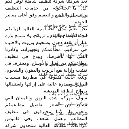
تعد شركتنا شركة تنظيف شاملة توفر لكم 
شركة تعقيم وتطهير
كل ما تحتاجونه من خدمات التنظيف 
والغسيل والتلميع والتعقيم وفق أعلى معايير 
شركة تنظيف ستائر
الجودة.
شركة تلميع زجاج وواجهات
نحن نعلم مدى الحساسية العالية لزبائنكم 
شركة تنظيف مطابخ
اتجاه الأوساخ والبقع والروائح، ولا نسمح بذرة 
غبار أو بقعة دهون وشحوم وزيوت بالاختباء 
شركة تنظيف المباني
في سراديب مطاعمكم وتجهيزاته، وكادرنا 
شركة تنظيف فلل
الفني لها بالمرصاد ويبدع في تنظيف 
مطاعمكم من الغبار والأوساخ، ومحترف في 
شركة تنظيف المطاعم
تفتيت وإزالة بقع الزيوت والدهون والشحوم، 
شركة تنظيف في مدينة خليفة
ولديه حاسة متفوقة في مطاردة مسببات 
الروائح ومقدرة عالية على إزالتها واستبدالها 
غسيل السجاد
بروائح النظافة المنعشة.
غسيل وتعقيم الحمامات
سوف تبهركم شدة البريق واللمعان التي 
شركة تنظيف ستائر
ستنبع من أصغر تفاصيل مطاعمكم 
وتجهيزاتها، لأننا محترفون في تنظيف 
شركة تنظيف محال تجارية
المطاعم ونعمل بشغف وفي قاموس 
خدمة تنظيف محلات
مرادفات النظافة العالية ستجدون شركة 