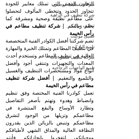
التعاون الذهبي التي تمتلك معايير للجودة 
شركات تنظيف ابوظبي
تتجاوز الحدود وتتخطى المألوف لتحصلوا 
شركة تنظيف في الزاهية
على مطاعم نظيفة وصحية ومشرقة كما 
تنظيف موكيت
يحلم زبائنكم. 
| شركة تنظيف مطاعم في 
رأس الخيمة
غسيل موكيت
تضم شركتنا أفضل الكوادر الفنية المتخصصة 
تلميع الباركيه
في تنظيف المطاعم وتمتلك الخبرة والمهارة 
العالية في تنظيف المطاعم وتستخدم أحدث 
شركة تنظيف مستودعات
المعدات والتجهيزات وتنتقي أجود وأفضل 
تلميع الواجهات الزجاجية
أنواع مواد ومستحضرات التنظيف والغسيل 
والتلميع والتعقيم. 
| أفضل شركة تنظيف 
مطاعم في رأس الخيمة
تعمل كوادرنا الفنية المختصة وفق تنظيم 
وانضباط وهدوء وتهتم بأصغر التفاصيل 
وتطارد الأوساخ والبقع المنتشرة في 
مطاعمكم وتزيلها من الوجود لتشرق 
مطاعمكم وتنبض بالزبائن الذين يقدرون 
النظافة العالية والمذاق الشهي لأطباقكم 
ووجباتكم، لتفخروا بإنجازاتكم فأنتم 