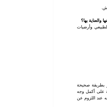
ش.
والعناية بها؟
تمتلك كوادرنا الفنية الخبرة والمعرفة في العناية بمختلف أنواع أرضيات الخشب الطبيعي وأرضيات 
تحتاج الأرضيات الخشبية والباركيه إلى العناية اليومية، حيث يجب مسحها من الغبار بطريقة صحيحة 
وباستخدام مواد مناسبة تحافظ على هذه الأرضيات، ويقوم فريق عملنا بهذه المهمة على أكمل وجه 
وبدقة ومعرفة تامة تحافظ على أرضياتكم، ويمكن صنفرة الأرضيات الخشبية والباركيه عند اللزوم عن 