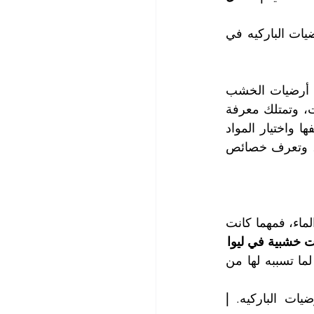
يجب عليك الانتباه عزيزي العميل عن بحثك عن شركة تنظيف أرضيات الخشب وأرضيات الباركيه في 
تعتبر شركة التعاون الذهبي من الشركات الرائدة والقلائل الذين يبرعون في تنظيف أرضيات الخشب 
وكذلك أرضيات الباركيه، حيث تضم كوادرنا الفنية خبراء في التعامل مع هذه الأرضيات، وتمتلك معرفة 
كبيرة بأنواع الأخشاب المستخدمة في صناعتها، وتتميز بالبراعة في العناية بها وتنظيفها واختيار المواد 
والطريقة الصحيحة لتنظيف أرضيات الخشب الطبيعي وأيضاً أرضيات خشب الباركيه، وتعرف خصائص 
يجب أن تعلم عزيزي العميل أن العدو الأكبر للأرضيات الخشبية وأرضيات الباركيه هو الماء، فمهما كانت 
 خشبية في ليوا
كما تشكل الأجسام الحادة والصلبة خطورةً على أرضيات الخشب وأرضيات الباركيه لما تسببه لها من 
ات الباركيه. 
| 