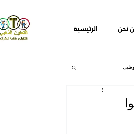
 نحن
الرئيسية
وظبي
 والمراكز
ا
دارس ودور حضانة