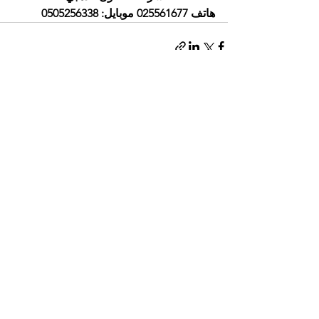
هاتف 025561677 موبايل: 0505256338
إظهار الكل
المنشورات الأخيرة