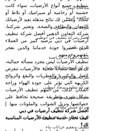
بتنظيف جميع أنواع الأرضيات، سواء كانت 
مكافحة النمل
خشبية أو رخامية أو سيراميك أو بلاط أو 
مكافحة الرمة
سجاد. ونضمن لك نتائج مذهلة تعيد لأرضياتك 
اللمعان والنظافة والصحة، وتعتبر شركتنا، 
شركة مبيدات حشرية
شركة التعاون الذهبي أفضل شركة تنظيف 
أفضل شركة تنظيف في ابوظبي
أرضيات في دبي برصيد كبير من العملاء 
شركة تعقيم
الذين اختبروا جودة خدماتنا والذين نفخر 
بثقتهم وخدمتهم.
تنظيف الصالات الرياضية
تنظيف الأرضيات ليس مجرد مسألة جمالية، 
شركة تلميع وجلي الارضيات
بل هو أيضا مسألة صحية. فالأرضيات تتعرض 
للغبار والبكتيريا والفطريات والبقع والروائح 
شركة تعقيم في ابوظبي
الكريهة التي تؤثر على جودة الهواء وراحة 
شركة تنظيف سجاد ابوظبي
المكان. لذلك، من المهم تنظيف الأرضيات 
بشكل دوري وبطريقة صحيحة تحافظ على 
شركة تنظيف مطاعم
خصائصها وتزيل الشوائب والملوثات منها. 
| 
شركة غسيل مطاعم
أفضل شركة تنظيف أرضيات في دبي
شركة تنظيف كنب في ابوظبي
كيف تختار خدمة تنظيف الأرضيات المناسبة 
لك؟ 
تنظيف وتعقيم خزانات ماء