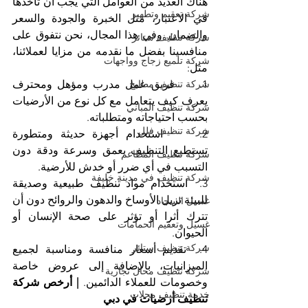
هناك العديد من العوامل التي يجب أن تأخذها 
شركة تعقيم وتطهير
في الاعتبار، مثل الخبرة والجودة والسعر 
والضمان. وفي هذا المجال، نحن نتفوق على 
شركة تنظيف ستائر
منافسينا بفضل ما نقدمه من مزايا لعملائنا، 
شركة تلميع زجاج وواجهات
مثل:
شركة تنظيف مطابخ
1.     فريق عمل مدرب ومؤهل ومحترف 
يعرف كيف يتعامل مع كل نوع من الأرضيات 
شركة تنظيف المباني
بحسب احتياجاته ومتطلباته.
شركة تنظيف فلل
2.     استخدام أجهزة حديثة ومتطورة 
تستطيع التنظيف بعمق وسرعة ودقة دون 
شركة تنظيف المطاعم
التسبب في أي ضرر أو خدش للأرضية.
شركة تنظيف في مدينة خليفة
3.  استخدام مواد تنظيف طبيعية وصديقة 
للبيئة تزيل الأوساخ والدهون والروائح دون أن 
غسيل السجاد
تترك أثرا أو تؤثر على صحة الإنسان أو 
غسيل وتعقيم الحمامات
الحيوان.
شركة تنظيف ستائر
4.  تقديم أسعار منافسة ومناسبة لجميع 
الميزانيات، بالإضافة إلى عروض خاصة 
شركة تنظيف محال تجارية
وخصومات للعملاء الدائمين. 
| أرخص شركة 
خدمة تنظيف محلات
تنظيف أرضيات في دبي