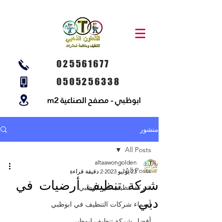
025561677
0505256338
ابوظبي - مصفح الصناعية m2
منشور
All Posts
altaawongolden
All Posts
23 يوليو 2023
2 دقيقة قراءة
شركة تنظيف أرضيات في
شركة تنظيف في ابوظبي
دبي
أسماء شركات التنظيف في ابوظبي
أفضل شركة تنظيف ابوظبي