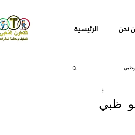
 نحن
الرئيسية
وظبي
 والمراكز
بو ظبي
دارس ودور حضانة