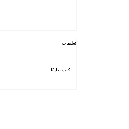
تعليقات
اكتب تعليقًا...
أفضل شركة غسيل حمامات
في الخوانيج
Tel:
0097125561677
Mob :
505256338
00971