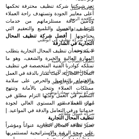
تعد شركتنا شركة تنظيف محترفة تحكمها 
مكافحة النمل
أعلى معايير الجودة وتستهدف راحة العملاء 
مكافحة الرمة
وتأمين كافة مستلزماتهم من خدمات 
التنظيف والغسيل والتلميع والتعقيم التي 
شركة مبيدات حشرية
يحتاجونها. 
| أفضل شركة تنظيف المحال 
أفضل شركة تنظيف في ابوظبي
التجارية في الشارقة
شركة تعقيم
لا مندوحة أن تنظيف المحال التجارية يتطلب 
المهارة العالية والخبرة والشغف، وهو ما 
تنظيف الصالات الرياضية
تمتلكه كوادرنا الفنية المتخصصة في تنظيف 
شركة تلميع وجلي الارضيات
المحال التجارية، حيث تمتاز بالدقة في العمل 
والاهتمام بالتفاصيل والحرص على سلامة 
شركة تعقيم في ابوظبي
ممتلكات العملاء وتتحلى بالأمانة وتنتهج 
شركة تنظيف سجاد ابوظبي
التنظيم في العمل ولديها التزام مطلق في 
ابهار العملاء من المستوى العالي لجودة 
شركة تنظيف مطاعم
خدماتنا ورقي التعامل والدقة في المواعيد. 
| 
شركة غسيل مطاعم
تنظيف المحال التجارية 
شركة تنظيف كنب في ابوظبي
تعتبر نظافة المحال التجارية عنواناً ومؤشراً 
على صحة الرؤية والاستراتيجية لمستثمريها 
تنظيف وتعقيم خزانات ماء