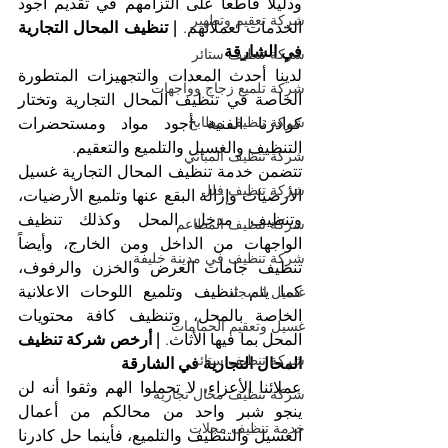
ودليلاً قاطعاً على التزامهم في تقديم أجود 
شركة تعقيم وتطهير
الخدمات لعملائهم. 
| تنظيف المحال التجارية 
في الشارقة
شركة تنظيف ستائر
لدينا أحدث المعدات والتجهيزات المتطورة 
شركة تلميع زجاج وواجهات
الخاصة في تنظيف المحال التجارية وتختار 
شركة تنظيف مطابخ
كوادرنا الفنية أجود مواد ومستحضرات 
التنظيف والغسيل والتلميع والتعقيم.
شركة تنظيف المباني
تتضمن خدمة تنظيف المحال التجارية غسيل 
شركة تنظيف فلل
الأرضيات وإزالة البقع عنها وتلميع الأرضيات، 
وتنظيف مدخل المحل وكذلك تنظيف 
شركة تنظيف المطاعم
الواجهات من الداخل ومن الخارج، وأيضاً 
شركة تنظيف في مدينة خليفة
تنظيف جامات العرض والخزن والرفوف، 
كما يتم تنظيف وتلميع اللوحات الاعلانية 
غسيل السجاد
الخاصة بالمحل، وتنظيف كافة محتويات 
غسيل وتعقيم الحمامات
المحل بما فيها الأثاث. 
| أرخص شركة تنظيف 
شركة تنظيف ستائر
المحال التجارية في الشارقة
عملائنا الأعزاء، لا تحملوا الهم وثقوا أنه لن 
شركة تنظيف محال تجارية
ينجو شبر واحد من محالكم من أعمال 
خدمة تنظيف محلات
الغسيل والتنظيف والتلميع، فأينما حل كادرنا 