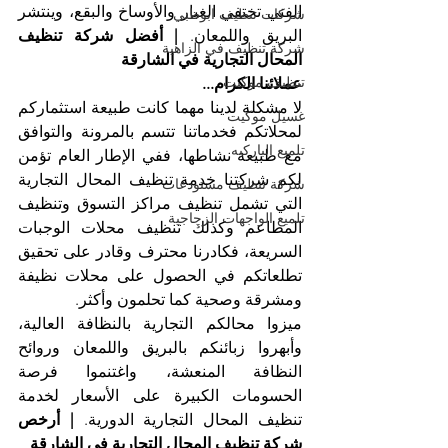
الفني تختفي الغبار والأوساخ والبقع، وينتشر 
شركات تنظيف ابوظبي
البريق واللمعان. 
| أفضل شركة تنظيف 
شركة تنظيف في الزاهية
المحال التجارية في الشارقة
تنظيف موكيت
عملائنا الكرام...
لا مشكلة لدينا مهما كانت طبيعة استثماركم 
غسيل موكيت
لمحلاتكم فخدماتنا تتسم بالمرونة والتوافق 
تلميع الباركيه
مع طبيعة نشاطها، ففي الإطار العام تؤمن 
لكم شركتنا خدمة تنظيف المحال التجارية 
شركة تنظيف مستودعات
التي تشمل تنظيف مراكز التسوق وتنظيف 
تلميع الواجهات الزجاجية
المطاعم وكذلك تنظيف محلات الوجبات 
السريعة، فكادرنا محترف وقادر على تحقيق 
تطلعاتكم في الحصول على محلات نظيفة 
ومشرقة وصحية كما تحلمون وأكثر.
ميزوا محالكم التجارية بالنظافة العالية، 
وأبهروا زبائنكم بالبريق واللمعان وروائح 
النظافة المنعشة، واغتنموا فرصة 
الحسومات الكبيرة على الأسعار لخدمة 
تنظيف المحال التجارية الدورية. 
| أرخص 
شركة تنظيف المحال التجارية في الشارقة