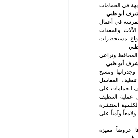
الأوساخ وتطهيرها من البكتريا والجراثيم والفطور التي تعد المسبب الأول للروائح الكريهة في الحمامات 
شرف أبو ظبي
تضم شركتنا أفضل الكوادر الفنية التي تتمتع بالكفاءة العالية والحرفية والخبرة وهي متمرسة في أعمال 
غسيل وتنظيف كل شيء تحتاجونه، وتعمل شركتنا بشكل مستمر على تحديث الآلات والمعدات 
المستخدمة في أعمال الغسيل والتنظيف والتعقيم والتلميع وكذلك تختار أجود أنواع مستحضرات 
ظبي
تتمتع شركتنا بالمصداقية والثقة والدقة في المواعيد وتحترم عادات المجتمع الاماراتي المحافظ وتراعي 
شرف أبو ظبي
تتضمن خدمة غسيل و تنظيف الحمامات على غسيل وتنظيف أرضيات الحمامات وجدرانها ومسح 
الأسقف وتنظيف مرشات المياه والصنابير وتنظيف وتعقيم المرحاض، إضافةً إلى تنظيف المغاسل 
والأحواض ومسح الرفوف والخزن وكافة تجهيزات الحمامات، كما تشمل عملية تنظيف الحمامات على 
تنظيف فتحات التهوية وتجهيزات الانارة والنوافذ والأبواب وتلميع المرايا، ويتم خلال عملية التنظيف 
تعقيم الحمام وإزالة مستعمرات البكتريا والجراثيم والفطور وكذلك إزالة الترسبات الكلسية المنتشرة 
في كافة أرجاء الحمام، ثم يتم تعطير الحمام  بالروائح المنعشة، ليصبح حمامكم نظيفاً ولامعاً وآمناً على 
تعتبر أسعار خدماتنا أسعاراً منافسة جداً وتناسب ميزانياتكم، وتقدم لكم شركتنا عروضاً مميزة 