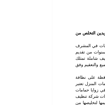
هل تعانين من الروائح الكريهة التي تصدر عن حمام منزلك رغم تنظيفه باستمرار وتريدين التخلص من 
لا تحملي الهم سيدتي، مع شركة التعاون الذهبي التي تعد أفضل شركة تنظيف حمامات في المشرف 
أبو ظبي، والتي تتربع على هرم الريادة لشركات التنظيف في أبو ظبي وعلى مدى سنوات من تقديم 
أجود خدمات التنظيف والغسيل والتلميع والتعقيم للعملاء، وهي شركة غسيل وتنظيف شاملة تمتلك 
المقدرة والكفاءة على تلبية كافة احتياجات العملاء من خدمات الغسيل والتنظيف والتلميع والتعقيم وفق 
يتطلب غسيل وتنظيف حمامات المنازل جهداً ووقتاً كبيرين وبشكل مستمر للمحافظة على نظافة 
حمامات المنزل كونها تعتبر ذات نشاط كبير من قبل أفراد الاسرة، ولما كانت حمامات المنزل تعتبر 
المرتع المفضل لنمو البكتريا والجراثيم وتشكل البيئة المناسبة لنمو العفن والفطور في زوايا حمامات 
المنزل نظراً لارتفاع نسبة الرطوبة فيها، فلا بد من الاستعانة بين الفينة والأخرى بخدمات شركة تنظيف 
حمامات في المشرف أبو ظبي تكون متخصصة في غسيل وتنظيف الحمامات وتعقيمها لتخليصها من 