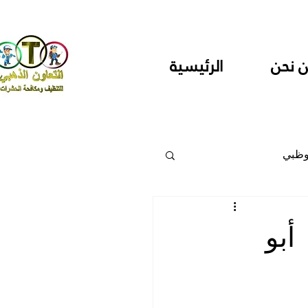
 نحن
الرئيسية
وظبي
 والمراكز
بو
دارس ودور حضانة