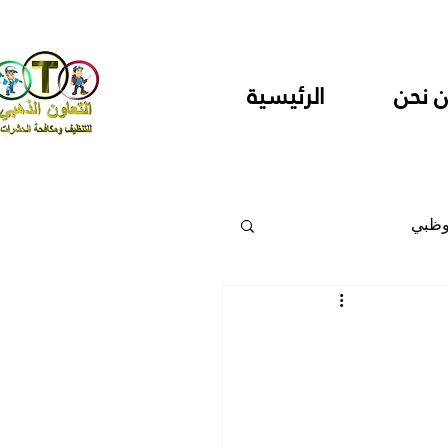
 نحن
الرئيسية
وظبي
 والمراكز
دارس ودور حضانة