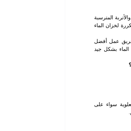
يعمد فريق عملنا إلى تفريغ خزان الماء من المياه وتبدأ عملية كشط وإزالة الأوساخ والأتربة المترسبة 
في قاع الخزان وكذلك على السطوح الداخلية لخزان الماء ، ويقوم بعملية غسيل متكررة لخزان الماء 
ثم يقوم بتعبئة الخزان وإضافة مواد التعقيم المخصصة لتعقيم المياه ، يقوم بعدها فريق عمل أفضل 
شركة تنظيف خزانات المياه في أبو ظبي بتفريغ الخزان مرةً أخرى وغسيل خزان الماء بشكل جيد 
؟
لا يهم مكان توضع خزانات المياه ، فنحن نقوم بتنظيف و تعقيم خزانات الماء العلوية سواء على 