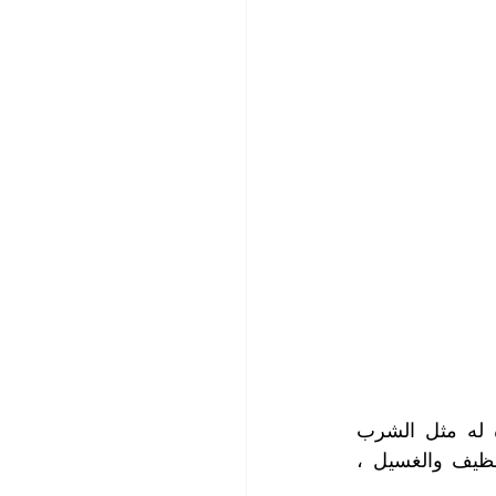
مكافحة الحشرات
ضية
تنظيف مطاعم
يم وتطهير
يعمد البشر إلى تخزين المياه اللازمة لتلبية متطلبات الحياة والاستخدامات الكثيرة له مثل الشرب 
وتحضير الطعام وغسل الخضار والفواكه وكذلك للاستحمام والسباحة وعمليات التنظيف والغسيل ، 