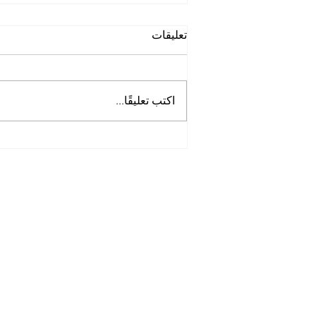
تعليقات
اكتب تعليقًا...
أفضل شركة نظافة في
أبوظبي
Tel:
0097125561677
Mob :
505256338
00971
Opening Hours: 7am -8pm