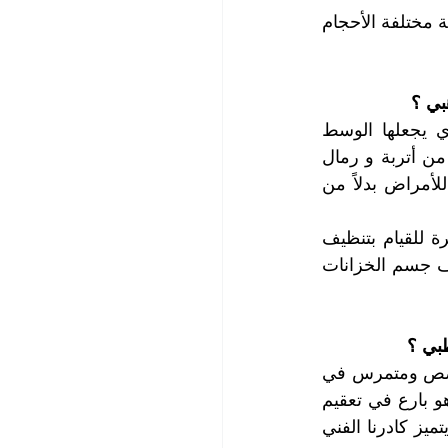
يتم تخزين المياه للاستهلاك البشري و كذلك للاستخدامات الصناعية ضمن خزانات خاصة مختلفة الأحجام 
بي ؟
تتعرض خزانات الماء إلى التلوث عند ركودها لفترات طويلة دون تجديد الأمر الذي يجعلها الوسط 
المناسب لنمو الجراثيم والبكتريا وكذلك لتشكل الطحالب ، عدا عن الملوثات الأخرى من أتربة و رمال 
وأيضاً احتمالية دخول الحشرات والحيوانات إلى داخل خزانات المياه وتصبح مصدراً للأمراض بدلاً من 
وبالتالي يجب تنظيف خزانات الماء من قبل شركة تنظيف خزانات ماء محترفة وخبيرة للقيام بتنظيف 
خزانات المياه و كذلك تعقيم خزانات الماء للتخلص من الملوثات التي تحتويها و تنظيف جسم الخزانات 
بي ؟
تمتلك شركتنا الامكانات اللازمة لتنظيف وتعقيم خزانات المياه ، فلدينا كادر فني متخصص ومتمرس في 
تنظيف وتعقيم خزانات الماء عن معرفة علمية إلى جانب الخبرة العملية الطويلة ، وهو بارع في تعقيم 
خزانات الماء بالمواد المخصصة لهذه الغاية والمرخصة والآمنة على صحة الانسان ، ويتميز كادرنا الفني 