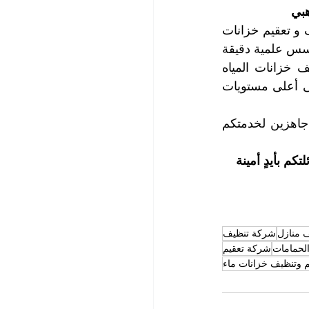
هبي
عندما يتعلق الأمر بصحة وسلامة عائلتك ، فليس لديك خيار سوى أفضل شركة تنظيف و تعقيم خزانات 
ماء أبو ظبي الرائدة ، شركة التعاون الذهبي ، لأننا نحرص على سلامتكم ونعمل على أسس علمية دقيقة 
ونقدر ثقتكم بنا ونعتز بها ، فعملنا يمتاز بالجودة والاتقان وأسعار خدماتنا في تنظيف خزانات المياه 
منافسة جداً ونعتبر أرخص شركة تنظيف خزانات ماء في أبو ظبي مع المحافظة على أعلى مستويات 
اتصلوا بنا الآن لطلب المشورة والاستفسار وحجز المواعيد التي تناسبكم ، موظفينا جاهزين لخدمتكم 
م بأيدٍ أمينة
 منازل
شركة تنظيف
الحمامات
شركة تعقيم
 وتنظيف خزانات ماء