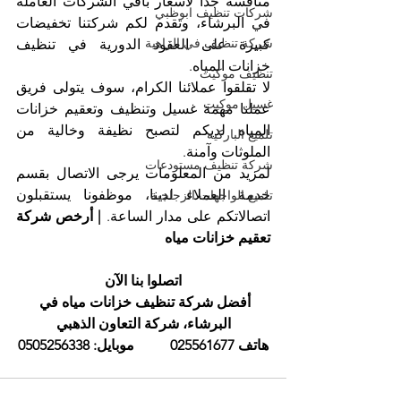
منافسة جداً لأسعار باقي الشركات العاملة 
شركات تنظيف ابوظبي
في البرشاء، وتقدم لكم شركتنا تخفيضات 
شركة تنظيف في الزاهية
كبيرة على العقود الدورية في تنظيف 
خزانات المياه.
تنظيف موكيت
لا تقلقوا عملائنا الكرام، سوف يتولى فريق 
غسيل موكيت
عملنا مهمة غسيل وتنظيف وتعقيم خزانات 
المياه لديكم لتصبح نظيفة وخالية من 
تلميع الباركيه
الملوثات وآمنة.
شركة تنظيف مستودعات
لمزيد من المعلومات يرجى الاتصال بقسم 
خدمة العملاء لدينا، موظفونا يستقبلون 
تلميع الواجهات الزجاجية
اتصالاتكم على مدار الساعة. 
| أرخص شركة 
تعقيم خزانات مياه
اتصلوا بنا الآن
أفضل شركة تنظيف خزانات مياه في 
البرشاء، شركة التعاون الذهبي
هاتف 025561677          موبايل: 0505256338