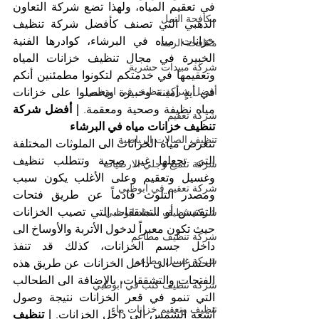
في تعقيم المياه، ولهذا تضع شركة التعاون 
مكافحة النمل
الذهبي التي تصنف كأفضل شركة تنظيف 
خزانات مياه في البرشاء، كوادرها الفنية 
مكافحة الرمة
الخبيرة في مجال تنظيف خزانات المياه 
شركة مبيدات حشرية
وتعقيمها في خدمتكم لتكونوا مطمئنين أنكم 
أفضل شركة تنظيف في ابوظبي
في أيدٍ أمينة وخبيرة وتحصلوا على خزانات 
مياه نظيفة وصحية ومعقمة. 
| أفضل شركة 
شركة تعقيم
تنظيف خزانات مياه في البرشاء
تنظيف الصالات الرياضية
تتعرض مياه الخزانات الى الملوثات المختلفة 
التي تجعلها غير صحية وتتطلب تنظيف 
شركة تلميع وجلي الارضيات
وغسيل وتعقيم وعلى الأغلب يكون سبب 
شركة تعقيم في ابوظبي
ومصدر التلوث قادماً عن طريق فتحات 
التفتيش أو التشققات التي تصيب الخزانات 
شركة تنظيف سجاد ابوظبي
حيث تكون معبراً لدخول الأتربة والأوساخ الى 
شركة تنظيف مطاعم
داخل جسم الخزانات، كذلك قد تنفذ 
شركة غسيل مطاعم
الحشرات الى داخل الخزانات عن طريق هذه 
الفتحات والتشققات، بالإضافة الى الطحالب 
شركة تنظيف كنب في ابوظبي
التي تنمو في قعر الخزانات نتيجة وصول 
تنظيف وتعقيم خزانات ماء
أشعة الشمس الى داخل الخزانات. 
| تنظيف 