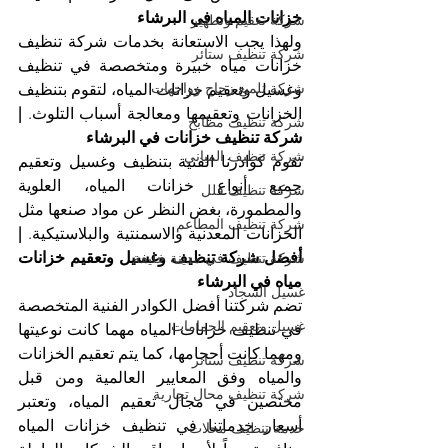
خزانات المياه في البرشاء
شركة تعقيم وتطهير
ولهذا يجب الاستعانة بخدمات شركة تنظيف 
شركة تنظيف ستائر
خزانات مياه خبيرة ومتخصصة في تنظيف 
شركة تلميع زجاج وواجهات
وغسيل وتعقيم خزانات المياه، لتقوم بتنظيف 
الخزانات وتعقيمها ومعالجة أسباب التلوث. 
| 
شركة تنظيف مطابخ
شركة تنظيف خزانات في البرشاء
شركة تنظيف المباني
تقوم كوادرنا الفنية بتنظيف وغسيل وتعقيم 
جميع أنواع خزانات المياه، العلوية 
شركة تنظيف فلل
والمطمورة، بغض النظر عن مواد صنعها مثل 
شركة تنظيف المطاعم
الخزانات المعدنية والاسمنتية والبلاستيكية. 
| 
أفضل شركة تنظيف وغسيل وتعقيم خزانات 
شركة تنظيف في مدينة خليفة
مياه في البرشاء
غسيل السجاد
تضم شركتنا أفضل الكوادر الفنية المتخصصة 
غسيل وتعقيم الحمامات
في تنظيف خزانات المياه مهما كانت نوعيتها 
ومهما كانت أحجامها، كما يتم تعقيم الخزانات 
شركة تنظيف ستائر
والمياه وفق المعايير العالمية ومن قبل 
شركة تنظيف محال تجارية
مختصين في مجال تعقيم المياه، وتعتبر 
أسعار خدماتنا في تنظيف خزانات المياه 
خدمة تنظيف محلات