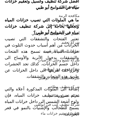
أفضل شركة تنظيف وغسيل وتعقيم خزانات 
مكافحة النمل
مياه في الشوامخ أبو ظبي
مكافحة الرمة
ما هي الملوثات التي تصيب خزانات المياه 
شركة مبيدات حشرية
وتجعلها بحاجة إلى شركة تنظيف خزانات 
مياه في الشوامخ أبو ظبي؟
أفضل شركة تنظيف في ابوظبي
تعتبر الفتحات والتشققات التي تصيب 
شركة تعقيم
الخزانات من أهم أسباب حدوث التلوث في 
تنظيف الصالات الرياضية
خزانات المياه حيث تسمح هذه الفتحات 
والتشققات بدخول الأتربة والأوساخ الى 
شركة تلميع وجلي الارضيات
داخل جسم الخزانات، كذلك تجد الحشرات 
شركة تعقيم في ابوظبي
والزواحف طريقها الى داخل الخزانات عن 
طريق هذه الفتحات والتشققات. 
شركة تنظيف سجاد ابوظبي
شركة تنظيف مطاعم
إضافةً الى الملوثات المذكورة أعلاه والتي 
تحتم ضرورة تنظيف خزانات المياه، فإن 
شركة غسيل مطاعم
ولوج أشعة الشمس الى داخل خزانات المياه 
شركة تنظيف كنب في ابوظبي
يسمح للطحالب والإشنيات بالنمو في قعر 
تنظيف وتعقيم خزانات ماء
الخزانات. 