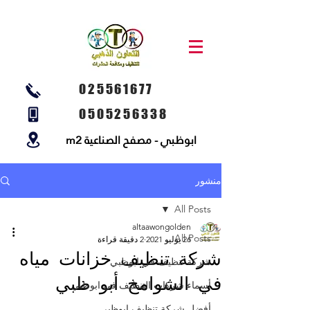
025561677
0505256338
ابوظبي - مصفح الصناعية m2
منشور
All Posts
altaawongolden
All Posts
26 يوليو 2021
2 دقيقة قراءة
شركة تنظيف خزانات مياه
شركة تنظيف في ابوظبي
في الشوامخ أبو ظبي
أسماء شركات التنظيف في ابوظبي
أفضل شركة تنظيف ابوظبي