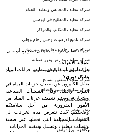
شركة تنظيف المجالس وتنظيف الخيام
شركة تنظيف المطابخ في ابوظبي
شركة تنظيف المكاتب والمراكز
شركة تلميع الارضيات وجلي رخام وجلي
شركة جلي رخام وبلاط تلميع سيراميك
شركة تنظيف خزانات مياه في الشوامخ أبو ظبي
شركة تنظيف مدارس ودور حضانة
عملائنا الأعزاء...
شركة تنظيف مابعد البناء والصيانة
هل تعلمون لماذا ينبغي تنظيف خزانات المياه 
بشكل دوري؟
شركة تنظيف وتعقيم مسابح
يغفل الكثيرون عن تنظيف خزانات المياه في 
شركة تنظيف وتنسيق الحدائق
البيوت والفلل وفي المنشآت الصناعية 
والتجارية، ويعتبر تنظيف خزانات المياه من 
مكافحة الحشرات
الأمور الضرورية من أجل سلامتكم 
رش الحشرات
وصحتكم، حيث تتعرض مياه الخزانات الى 
الملوثات المختلفة التي تجعلها غير صحية 
مكافحة الصراصير
وتتطلب تنظيف وغسيل وتعقيم الخزانات. 
| 
مكافحة بق الفراش