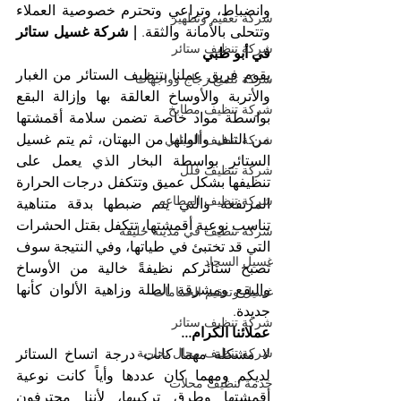
وانضباط، وتراعي وتحترم خصوصية العملاء 
شركة تعقيم وتطهير
وتتحلى بالأمانة والثقة. 
| شركة غسيل ستائر 
شركة تنظيف ستائر
في أبو ظبي
يقوم فريق عملنا بتنظيف الستائر من الغبار 
شركة تلميع زجاج وواجهات
والأتربة والأوساخ العالقة بها وإزالة البقع 
شركة تنظيف مطابخ
بواسطة مواد خاصة تضمن سلامة أقمشتها 
من التلف وألوانها من البهتان، ثم يتم غسيل 
شركة تنظيف المباني
الستائر بواسطة البخار الذي يعمل على 
شركة تنظيف فلل
تنظيفها بشكل عميق وتتكفل درجات الحرارة 
شركة تنظيف المطاعم
المرتفعة والتي يتم ضبطها بدقة متناهية 
تناسب نوعية أقمشتها، تتكفل بقتل الحشرات 
شركة تنظيف في مدينة خليفة
التي قد تختبئ في طياتها، وفي النتيجة سوف 
غسيل السجاد
تصبح ستائركم نظيفةً خالية من الأوساخ 
والبقع ومشرقة الطلة وزاهية الألوان كأنها 
غسيل وتعقيم الحمامات
جديدة.
شركة تنظيف ستائر
عملائنا الكرام...
شركة تنظيف محال تجارية
لا مشكلة مهما كانت درجة اتساخ الستائر 
لديكم ومهما كان عددها وأياً كانت نوعية 
خدمة تنظيف محلات
أقمشتها وطرق تركيبها، لأننا محترفون 