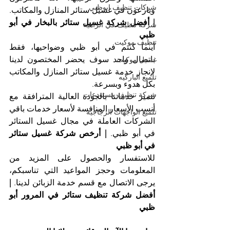
شركات تنظيف ابوظبي
وبارعون في غسيل ستائر المنازل والمكاتب. 
| أفضل شركة غسيل ستائر بالبخار في أبو 
شركة تنظيف في الزاهية
ظبي
تنظيف موكيت
أينما كنتم في أبو ظبي وضواحيها، فقط 
باتصال واحد سوف يحضر المختصون لدينا 
غسيل موكيت
لإنجاز خدمة غسيل ستائر المنازل والمكاتب 
تلميع الباركيه
بكل هدوء وبسرعة.
شركة تنظيف مستودعات
تتميز خدماتنا بالجودة العالية المترافقة مع 
أنسب الأسعار المنافسة لأسعار خدمات باقي 
تلميع الواجهات الزجاجية
الشركات العاملة في مجال غسيل الستائر 
في أبو ظبي. 
| أرخص شركة غسيل ستائر 
في أبو ظبي
للاستفسار والحصول على المزيد من 
المعلومات وحجز المواعيد التي تناسبكم، 
يرجى الاتصال مع قسم خدمة الزبائن لدينا. 
| 
أفضل شركة تنظيف ستائر في المرور أبو 
ظبي