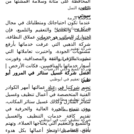
المحافظة على متانة وسلامة أقمشتها من 
مكافحة النمل
التلف.
سيدتي...
مكافحة الرمة
عندما تكون احتياجاتك ومتطلباتك في مجال 
شركة مبيدات حشرية
التنظيف والغسيل والتعقيم والتلميع، فإن 
اختيارك الصائب هو خدمات عملاق النظافة، 
أفضل شركة تنظيف في ابوظبي
شركة الذهبي التي عرفت خدماتها بأرفع 
شركة تعقيم
مستويات الجودة، واختبرت تعاملاتها التي 
تميزت بالرقي والثقة والمصداقية، وقورنت 
تنظيف الصالات الرياضية
أسعار خدماتها بالمنافسين، فكانت الأرخص. 
| 
شركة تلميع وجلي الارضيات
أفضل شركة غسيل ستائر في المرور أبو 
شركة تعقيم في ابوظبي
ظبي
تضم شركتنا في عتاد عمالتها أمهر الكوادر 
شركة تنظيف سجاد ابوظبي
الفنية المتخصصة في أعمال تنظيف وغسيل 
شركة تنظيف مطاعم
ستائر المنازل وكذلك غسيل ستائر المكاتب، 
وهي تتمتع بالخبرة العالية والحرفية في 
شركة غسيل مطاعم
تقديم كافة خدمات التنظيف والغسيل 
شركة تنظيف كنب في ابوظبي
والتلميع والتعقيم التي يحتاجها العملاء، وتهتم 
تنظيف وتعقيم خزانات ماء
بأدق التفاصيل وتنجز أعمالها بكل هدوء 