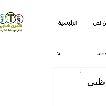
 نحن
الرئيسية
وظبي
 والمراكز
ظبي
دارس ودور حضانة