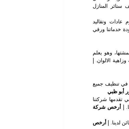
وأنسب طرق تنظيف وغسيل الستائر كما يستخدم طاقم عملنا أجود مواد تنظيف ستائر المنازل 
يتمتع فريق عملنا بالتنظيم والدقة في العمل ويحرص على دقة المواعيد ويحترم عادات وتقاليد 
وخصوصية مجتمعنا الخليجي المحافظ، ويسعى لكسب رضاء عملائنا وامتنانهم من جودة خدماتنا ورقي 
يمتلك كادرنا الفني المقدرة والخبرة في تقديم خدمة تنظيف الستائر بكافة أنواع أقمشتها، وهو يعلم 
زاهية الالوان. 
| 
مهما كانت نوعية الستائر لديكم وعددها ومهما كانت درجة اتساخها، فنحن محترفون في تنظيف جميع 
 أبو ظبي
تتميز خدماتنا بالجودة العالية وتعتبر أسعار خدمة تنظيف ستائر المنازل والمكاتب التي تقدمها شركتنا 
. 
| أرخص شركة 
 لدينا. 
| أرخص 