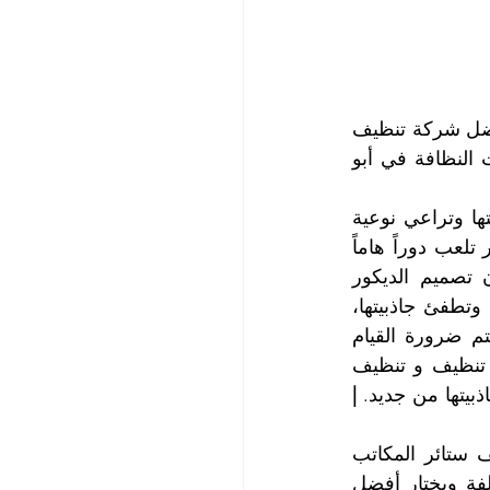
سوف تحصلون على أعلى مستوى نظافة في تنظيف ستائر منازلكم ومكاتبكم مع أفضل شركة تنظيف 
ستائر في المرور أبو ظبي شركة التعاون الذهبي التي تتربع على قمة قائمة شركات النظافة في أبو 
نحن نقوم بعملية تنظيف ستائر المنازل والمكاتب برفق وأناقة تحاكي فخامتها وروعتها وتراعي نوعية 
أقمشتها التي تكون على الغالب من الأنواع الثمينة والمشغولة بعناية، وبما أن الستائر تلعب دوراً هاماً 
في تناسق وانسجام مكونات الديكور الداخلي للمنازل والمكاتب وتعتبر أحد أركان تصميم الديكور 
الرئيسية، وهي تتعرض الى الغبار والأتربة والأوساخ التي تستقر عليها وتغطي جمالها وتطفئ جاذبيتها، 
كما تعمل البقع المختلفة التي تصيب الستائر على تشويه فخامتها وأناقتها، مما يحتم ضرورة القيام 
بعملية تنظيف ستائر المنازل والمكاتب من قبل شركة تنظيف ستائر متخصصة في تنظيف و تنظيف 
ذبيتها من جديد. 
| 
تضم شركتنا طاقم عمل محترف ومتمرس في تنظيف ستائر المنازل وكذلك تنظيف ستائر المكاتب 
حيث يلم فريق عملنا بالمعرفة حيال نوعيات الخيوط المكونة لأنسجة الستائر المختلفة ويختار أفضل 