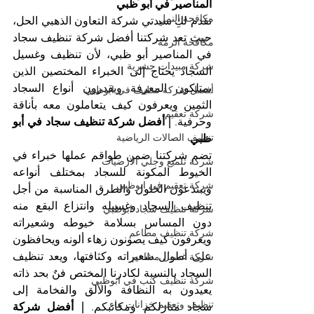
المناصير في أبو ظبي
مكافحة النمل
تقدم لكِ سيدتي شركة التعاون الذهبي الحل، 
حيث تعد شركتنا أفضل شركة تنظيف سجاد 
مكافحة الرمة
في المناصير أبو ظبي، لأن تنظيف وغسيل 
شركة مبيدات حشرية
السجاد يحتاج إلى الخبراء المختصين الذين 
يمتلكون المعرفة ويقدرون أنواع السجاد 
أفضل شركة تنظيف في ابوظبي
الثمين ويعرفون كيف يتعاملون معه بأناقة 
شركة تعقيم
وحرفية. 
| أفضل شركة تنظيف سجاد في أبو 
تنظيف الصالات الرياضية
ظبي
تضم شركتنا ضمن طواقم عملها خبراء في 
شركة تلميع وجلي الارضيات
الخيوط المكونة للسجاد بمختلف أنواعه 
شركة تعقيم في ابوظبي
ويبتدعون الحلول والطرق المناسبة من أجل 
تنظيف السجاد وغسيله وانتزاع البقع منه 
شركة تنظيف سجاد ابوظبي
دون المساس بسلامة خيوطه وشعيراته 
شركة تنظيف مطاعم
ويعرفون كيف يصونون زهاء ألونه ويحافظون 
على أطوال شعيراته وكثافتها، ويعد تنظيف 
شركة غسيل مطاعم
السجاد بالنسبة لكادرنا المختص فنٌ بحد ذاته 
شركة تنظيف كنب في ابوظبي
يعيدون به النظافة والألق والفخامة إلى 
تنظيف وتعقيم خزانات ماء
سجاد منازلكم ومكاتبكم. 
| أفضل شركة 