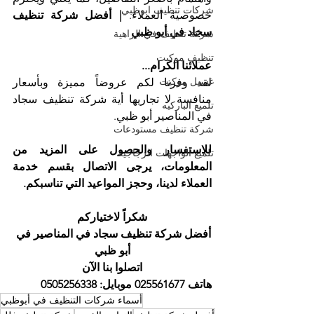
شركات تنظيف ابوظبي
خصوصية العملاء. 
| أفضل شركة تنظيف 
سجاد في أبو ظبي
شركة تنظيف في الزاهية
تنظيف موكيت
عملائنا الكرام...
غسيل موكيت
لقد وفرنا لكم عروضاً مميزة وبأسعار 
منافسة لا تجاريها أية شركة تنظيف سجاد 
تلميع الباركيه
في المناصير أبو ظبي.
شركة تنظيف مستودعات
للاستفسار والحصول على المزيد من 
تلميع الواجهات الزجاجية
المعلومات، يرجى الاتصال بقسم خدمة 
العملاء لدينا، وحجز المواعيد التي تناسبكم.
شكراً لاختياركم
أفضل شركة تنظيف سجاد في المناصير في 
أبو ظبي
اتصلوا بنا الآن
هاتف 025561677 موبايل: 0505256338
أسماء شركات التنظيف في أبوظبي