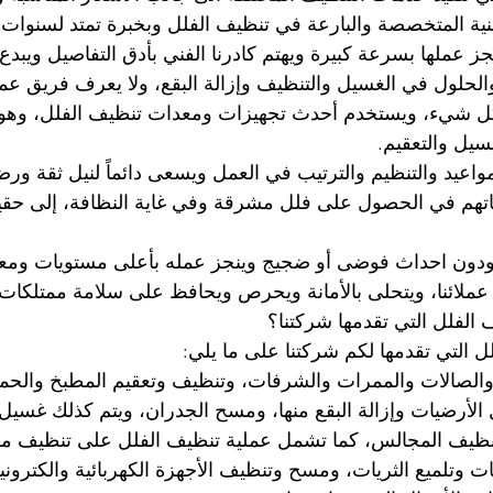
نية المتخصصة والبارعة في تنظيف الفلل وبخبرة تمتد لسنوات ط
ز عملها بسرعة كبيرة ويهتم كادرنا الفني بأدق التفاصيل ويبدع 
لول في الغسيل والتنظيف وإزالة البقع، ولا يعرف فريق عملن
ل شيء، ويستخدم أحدث تجهيزات ومعدات تنظيف الفلل، وهو خب
سيل والتعقيم.
لمواعيد والتنظيم والترتيب في العمل ويسعى دائماً لنيل ثقة ورضا
تهم في الحصول على فلل مشرقة وفي غاية النظافة، إلى حقيق
ودون احداث فوضى أو ضجيج وينجز عمله بأعلى مستويات ومعاي
ائنا، ويتحلى بالأمانة ويحرص ويحافظ على سلامة ممتلكات ا
الفلل التي تقدمها شركتنا؟
التي تقدمها لكم شركتنا على ما يلي:
لصالات والممرات والشرفات، وتنظيف وتعقيم المطبخ والحم
 الأرضيات وإزالة البقع منها، ومسح الجدران، ويتم كذلك غسيل
نظيف المجالس، كما تشمل عملية تنظيف الفلل على تنظيف مقتني
 وتلميع الثريات، ومسح وتنظيف الأجهزة الكهربائية والكتروني