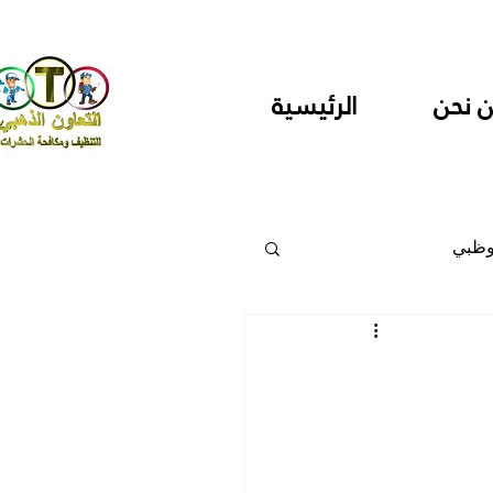
 نحن
الرئيسية
وظبي
 والمراكز
دارس ودور حضانة