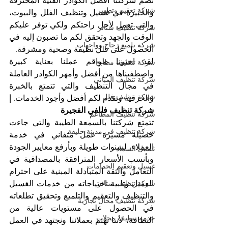
تضم شركتنا أفضل الكوادر الفنية المحترفة 
شركة تعقيم وتطهير
والخبيرة في غسيل وتنظيف الفلل والبيوت، 
والتي تعمل لأجل راحتكم ولكي توفر عليكم 
شركة تنظيف ستائر
الوقت والجهد وتحقق لكم ما تصبون إليه في 
شركة تلميع زجاج وواجهات
الحصول على فلل نظيفة وصحية ومشرقة.
لقد اخترنا طواقم عملنا بعناية كبيرة 
شركة تنظيف مطابخ
واصطفيناها من أفضل وأمهر الكوادر العاملة 
شركة تنظيف المباني
في مجال التنظيف والتي تتمتع بالخبرة 
شركة تنظيف فلل
والحرفية وتقدم لكم أفضل وأجود الخدمات. 
| 
شركة تنظيف فللفي الفجيرة
شركة تنظيف المطاعم
تتمتع شركتنا بالسمعة الطيبة والتي جاءت 
شركة تنظيف في مدينة خليفة
حصيلة مسيرة عمل متفاني في خدمة 
العملاء، لسنوات طويلة وبأرفع معايير الجودة 
غسيل السجاد
وبأنسب الأسعار المترافقة بالمصداقية في 
غسيل وتعقيم الحمامات
التعامل والثقة المتبادلة المبنية على احترام 
العميل وتلبية احتياجاته من خدمات الغسيل 
شركة تنظيف ستائر
والتنظيف والتعقيم والتلميع وتحقيق تطلعاته 
شركة تنظيف محال تجارية
في الحصول على مستويات عالية من 
خدمة تنظيف محلات
النظافة، لأننا نهتم بعملائنا ونجتهد في العمل 