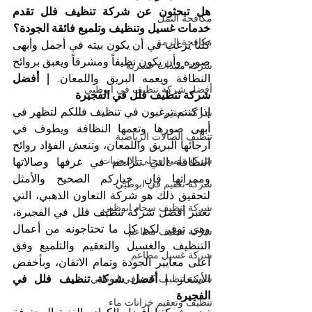
هل تبحثون عن شركة تنظيف فلل تقدم 
مكافحة النمل
خدمات غسيل وتنظيف وتلميع فائقة الجودة؟
مكافحة الرمة
كلنا يرغب في أن يكون بيته في أجمل وأبهى 
صوره وأن يكون نظيفاً ومشرقاً ويعبق بروائح 
شركة مبيدات حشرية
النظافة ويعمه البريق واللمعان. 
| أفضل 
أفضل شركة تنظيف في ابوظبي
شركة تنظيف فلل في الفجيرة
إذا كنتم ترغبون في تنظيف فللكم لتظهر في 
شركة تعقيم
أبهى صورها وتعمها النظافة ويطوف في 
تنظيف الصالات الرياضية
أرجائها البريق واللمعان، وتنعش الفؤاد روائح 
شركة تلميع وجلي الارضيات
النظافة التي تتزاحم في غرفها وصالاتها 
وممراتها فإن خياركم الصحيح والأمثل 
شركة تعقيم في ابوظبي
لتحقيق ذلك هو شركة التعاون الذهبي، التي 
شركة تنظيف سجاد ابوظبي
تعتبر أفضل شركة تنظيف فلل في الفجيرة، 
وهي توفر لكم كل ما تحتاجونه من أعمال 
شركة تنظيف مطاعم
التنظيف والغسيل والتعقيم والتلميع وفق 
شركة غسيل مطاعم
أعلى معايير الجودة وتمام الاتقان، وبأخفض 
الأسعار. 
| أفضل شركة تنظيف فلل في 
شركة تنظيف كنب في ابوظبي
الفجيرة
تنظيف وتعقيم خزانات ماء