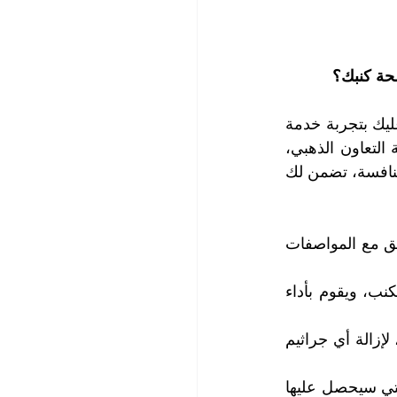
حة كنبك؟
لكي تجد ما تبحث عنه وتحقق ما ترنو إليه من نظافة مميزة لكنب منزلك أو مكتبك، عليك بتجربة خدمة 
تنظيف الكنب الفريدة التي تقدمها لك أفضل شركة تنظيف كنب في الخوانيج، شركة التعاون الذهبي، 
الشركة الرائدة في مجال تنظيف الكنب، والتي تقدم لك خدمة عالية الجودة وبأسعار منافسة، تضمن لك 
1.     لأننا نستخدم أحدث المعدات والمواد الآمنة والفعالة في تنظيف الكنب، بما يتوافق مع المواصفات 
2.     لأننا نمتلك فريق عمل مدرب ومؤهل، يتمتع بخبرة طويلة في مجال تنظيف الكنب، ويقوم بأداء 
3.  أننا نوفر لك خدمة ما بعد التنظيف، حيث نقوم بتطهير وتعطير الكنب بعد التنظيف، لإزالة أي جراثيم 
4.     لأننا نضمن لك رضاك التام عن خدمتنا، الى جانب انبهارك من مستوى النظافة التي سيحصل عليها 