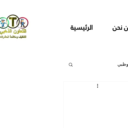
 نحن
الرئيسية
وظبي
 والمراكز
دارس ودور حضانة