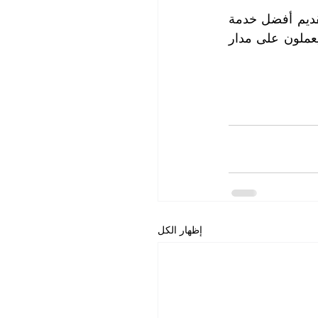
لا تتردد في التواصل مع شركة التعاون الذهبي، فنحن نسعى دائماً لإرضاء عملائنا وتقديم أفضل خدمة 
تنظيف كنب لهم في الخوانيج. اتصل بنا الآن واستفد من عروضنا المغرية، موظفونا يعملون على مدار 
إظهار الكل