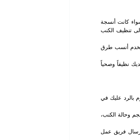
يتميز فريق عملنا بالخبرة الكبيرة والحرفية والمهارة في تنظيف جميع أنواع الكنب، سواء كانت أنسجة 
الكنب مصنوعة من الساتان أو القطن أو المخمل أو الشاموا أو الأكريليك بالإضافة الى تنظيف الكنب 
يختار كادرنا الفني أجود مواد التنظيف وإزالة البقع تبعاً لنوعية أنسجة الكنب كما يستخدم أنسب طرق 
سوف نخلص الكنب من الغبار والأوساخ والبقع وكذلك الروائح الكريهة ليعود الكنب لديك نظيفاً وصحياً 
1.  يمكنك التواصل معنا عبر الهاتف أو البريد الإلكتروني أو الموقع الإلكتروني، وسنقوم بالرد عليك في 
2.  يمكنك طلب عرض سعر مجاني وغير ملزم، حيث سنقوم بزيارة موقعك وتقدير حجم وحالة الكنب، 
3.     يمكنك حجز موعد لتنظيف الكنب في الوقت واليوم المناسب لك، وسنقوم بإرسال فريق عمل 