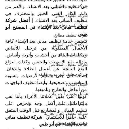
شركة تعقيم وتطهير
في تنظيف المباني بعد الانشاء، والأهم من 
ذلك الكادر الفني الخبير والمحترف في 
شركة تنظيف ستائر
تنظيف المباني بعد الانشاء. 
| أفضل شركة 
شركة تلميع زجاج وواجهات
تنظيف مباني بعد الإنشاء في المصفح أبو 
ظبي
شركة تنظيف مطابخ
تتضمن خدمة تنظيف مباني بعد الإنشاء كافة 
شركة تنظيف المباني
الأعمال المطلوبة من ترحيل للأنقاض 
ومخلفات البناء من أخشاب وأتربة وأنقاض، 
شركة تنظيف فلل
وإزالة بقع الاسمنت والجبس وكذلك انتزاع 
شركة تنظيف المطاعم
البقع الناتجة عن أعمال الطلاء والدهان، 
شركة تنظيف في مدينة خليفة
إضافةً الى جلي وتنعيم الأرضيات وتسوية 
المناسيب وتصحيحها، وأيضاً تنظيف الواجهات 
غسيل السجاد
من الداخل والخارج وتلميعها.
غسيل وتعقيم الحمامات
كونوا على يقين عملائنا الأعزاء بأننا نفي 
بالتزاماتنا على أكمل وجه ونحرص على 
شركة تنظيف ستائر
تسليم المباني والمشاريع قبل الوقت المتفق 
شركة تنظيف محال تجارية
عليه، جاهزاً للاستثمار. 
| شركة تنظيف مباني 
خدمة تنظيف محلات
ما بعد الإنشاء في أبو ظبي