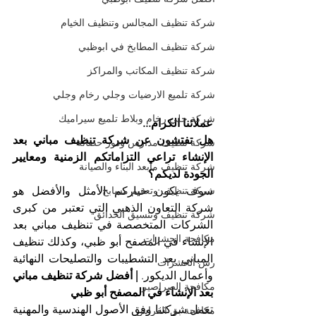
شركة تنظيف المجالس وتنظيف الخيام
شركة تنظيف المطابخ في ابوظبي
شركة تنظيف المكاتب والمراكز
شركة تلميع الارضيات وجلي رخام وجلي
شركة جلي رخام وبلاط تلميع سيراميك
عملائنا الكرام...
هل تفتشون عن شركة تنظيف مباني بعد 
شركة تنظيف مدارس ودور حضانة
الإنشاء تراعي التزاماتكم الزمنية ومعايير 
شركة تنظيف مابعد البناء والصيانة
الجودة لديكم؟
سوف يكون خياركم الأمثل والأفضل هو 
شركة تنظيف وتعقيم مسابح
شركة التعاون الذهبي التي تعتبر من كبرى 
شركة تنظيف وتنسيق الحدائق
الشركات المتخصصة في تنظيف مباني بعد 
مكافحة الحشرات
الإنشاء في المصفح أبو ظبي، وكذلك تنظيف 
المباني بعد التشطيبات والتصليحات النهائية 
رش الحشرات
وأعمال الديكور. 
| أفضل شركة تنظيف مباني 
مكافحة الصراصير
بعد الإنشاء في المصفح أبو ظبي
تعمل شركتنا وفق الأصول الهندسية والمهنية 
مكافحة بق الفراش