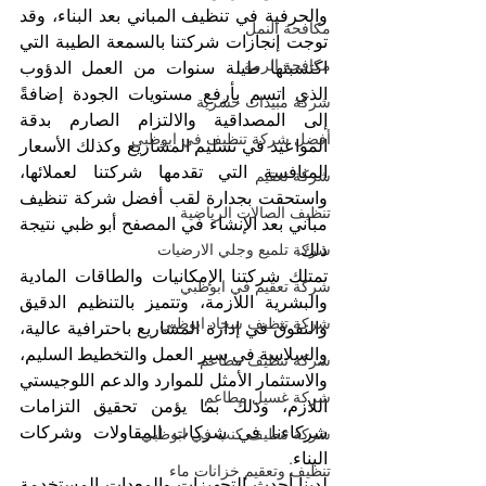
والحرفية في تنظيف المباني بعد البناء، وقد 
مكافحة النمل
توجت إنجازات شركتنا بالسمعة الطيبة التي 
مكافحة الرمة
اكتسبتها طيلة سنوات من العمل الدؤوب 
الذي اتسم بأرفع مستويات الجودة إضافةً 
شركة مبيدات حشرية
إلى المصداقية والالتزام الصارم بدقة 
أفضل شركة تنظيف في ابوظبي
المواعيد في تسليم المشاريع وكذلك الأسعار 
المنافسة التي تقدمها شركتنا لعملائها، 
شركة تعقيم
واستحقت بجدارة لقب أفضل شركة تنظيف 
تنظيف الصالات الرياضية
مباني بعد الإنشاء في المصفح أبو ظبي نتيجة 
ذلك.
شركة تلميع وجلي الارضيات
تمتلك شركتنا الإمكانيات والطاقات المادية 
شركة تعقيم في ابوظبي
والبشرية اللازمة، وتتميز بالتنظيم الدقيق 
شركة تنظيف سجاد ابوظبي
والتفوق في إدارة المشاريع باحترافية عالية، 
والسلاسة في سير العمل والتخطيط السليم، 
شركة تنظيف مطاعم
والاستثمار الأمثل للموارد والدعم اللوجيستي 
شركة غسيل مطاعم
اللازم، وذلك بما يؤمن تحقيق التزامات 
شركاءنا في شركات المقاولات وشركات 
شركة تنظيف كنب في ابوظبي
البناء.
تنظيف وتعقيم خزانات ماء
لدينا أحدث التجهيزات والمعدات المستخدمة 