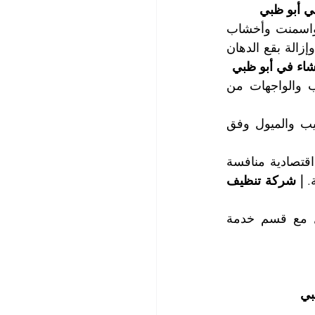
ي أبو ظبي
تتضمن خدمة تنظيف مباني بعد الإنشاء على جمع وترحيل مخلفات البناء من حديد واسمنت وأخشاب 
وأتربة وأوساخ من كافة أرجاء المباني، وتنظيف الأرضيات من بقع الاسمنت والجبس وإزالة بقع الدهان 
شاء في أبو ظبي
كما تقوم شركتنا بغسيل وتنطيف الأرضيات ومسح وتنظيف وتلميع النوافذ والأبواب والواجهات من 
لدينا فريق عمل خبير ومتخصص في جلي وتنعيم وتلميع الأرضيات وتصحيح المناسيب والميول وفق 
تغطي خدماتنا كافة مناطق أبو ظبي وضواحيها وتعتبر خدماتنا عالية الجودة وبأسعار اقتصادية منافسة 
. 
| شركة تنظيف 
للمزيد من المعلومات وحجز المواعيد التي تتوافق مع التزاماتكم، يمكنكم الاتصال مع قسم خدمة 
بي