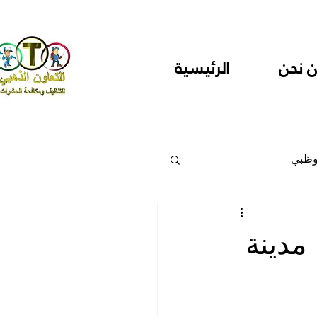
 نحن
الرئيسية
وظبي
 والمراكز
مدينة
دارس ودور حضانة