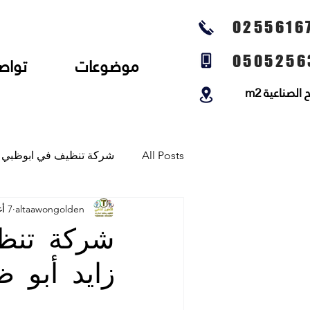
0255616
0505256
موضوعات
تواص
لصناعية m2
All Posts
شركة تنظيف في ابوظبي
altaawongolden
7 أغسطس 2022
شركة تنظيف المجالس وتنظيف الخي
شركة تنظي
زايد أبو 
شركة تلميع الارضيات وجلي رخام و