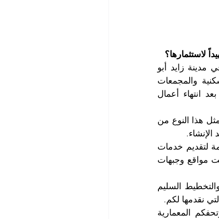
اً لاستثمارها؟
تقدم لكم شركة التعاون الذهبي التي تعد أفضل شركة تنظيف مباني بعد الإنشاء في مدينة زايد أبو 
ظبي، تقدم لكم خدمة تنظيف مباني ما بعد الانشاء وذلك للمباني والمجمعات السكنية والمجمعات 
التجارية والمدارس والجامعات والمؤسسات الحكومية وكذلك خدمة تنظيف الأبنية بعد انتهاء أعمال 
تتميز خدماتنا بالجودة الفائقة والتي تنفذ بإتقان شديد ووفق الأصول الفنية والهندسية لمثل هذا النوع من 
الإنشاء.
تمتلك شركتنا كافة الموارد والطاقات والامكانيات المادية والبشرية واللوجستية اللازمة لتقديم خدمات 
تنظيف المباني بعد الإنشاء مهما كان حجم الأعمال المطلوبة كبيراً أم صغيراً وأينما كانت مواقع وجبهات 
كونوا على ثقة عملائنا الأعزاء بمدى الجدية والالتزام والدقة في المواعيد والتنظيم والتخطيط السليم 
تي نقدمها لكم.
نحن متخصصون ومحترفون وبارعون في إبراز مدى روعة منجزاتكم الهندسية وتحفكم المعمارية 