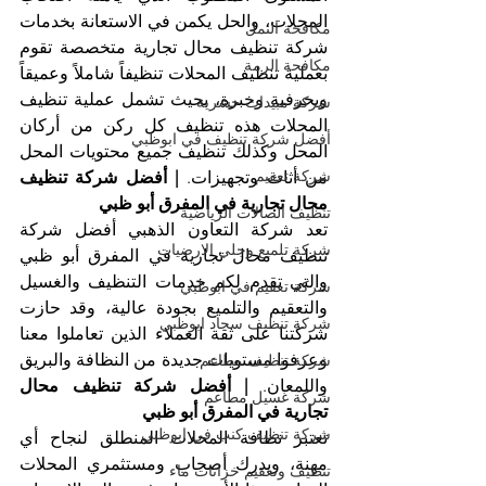
المحلات، والحل يكمن في الاستعانة بخدمات 
مكافحة النمل
شركة تنظيف محال تجارية متخصصة تقوم 
مكافحة الرمة
بعملية تنظيف المحلات تنظيفاً شاملاً وعميقاً 
وبحرفية وخبرة، بحيث تشمل عملية تنظيف 
شركة مبيدات حشرية
المحلات هذه تنظيف كل ركن من أركان 
أفضل شركة تنظيف في ابوظبي
المحل وكذلك تنظيف جميع محتويات المحل 
شركة تعقيم
من أثاث وتجهيزات. 
| أفضل شركة تنظيف 
محال تجارية في المفرق أبو ظبي
تنظيف الصالات الرياضية
تعد شركة التعاون الذهبي أفضل شركة 
شركة تلميع وجلي الارضيات
تنظيف محال تجارية في المفرق أبو ظبي 
والتي تقدم لكم خدمات التنظيف والغسيل 
شركة تعقيم في ابوظبي
والتعقيم والتلميع بجودة عالية، وقد حازت 
شركة تنظيف سجاد ابوظبي
شركتنا على ثقة العملاء الذين تعاملوا معنا 
وعرفوا مستويات جديدة من النظافة والبريق 
شركة تنظيف مطاعم
واللمعان. 
| أفضل شركة تنظيف محال 
شركة غسيل مطاعم
تجارية في المفرق أبو ظبي
شركة تنظيف كنب في ابوظبي
تعتبر نظافة المحلات المنطلق لنجاح أي 
مهنة، ويدرك أصحاب ومستثمري المحلات 
تنظيف وتعقيم خزانات ماء