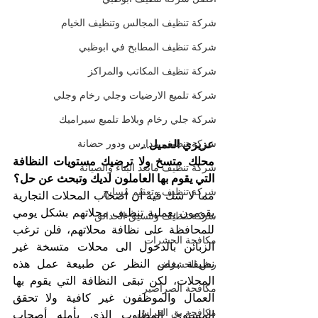
شركة تنظيف المجالس وتنظيف الخيام
شركة تنظيف المطابخ في ابوظبي
شركة تنظيف المكاتب والمراكز
شركة تلميع الارضيات وجلي رخام وجلي
شركة جلي رخام وبلاط تلميع سيراميك
شركة تنظيف مدارس ودور حضانة
عزيزي العميل...
محلك متسخ ولا ترضيك مستويات النظافة 
شركة تنظيف مابعد البناء والصيانة
التي يقوم بها العاملون لديك وتبحث عن حل؟
شركة تنظيف وتعقيم مسابح
مما لا شك فيه أن أصحاب المحلات التجارية 
يقومون بعملية تنظيف محلاتهم بشكل يومي 
شركة تنظيف وتنسيق الحدائق
للمحافظة على نظافة محلاتهم، فلن ترغب 
مكافحة الحشرات
الزبائن بالدخول الى محلات متسخة غير 
نظيفة بغض النظر عن طبيعة عمل هذه 
رش الحشرات
المحلات، لكن تبقى النظافة التي يقوم بها 
مكافحة الصراصير
العمال والموظفون غير كافية ولا تحقق 
مكافحة بق الفراش
المستوى المطلوب الذي يأمله أصحاب 