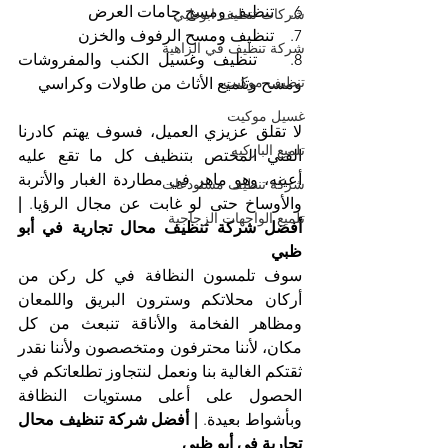
6.    تنظيف ومسح جامات العرض
شركات تنظيف ابوظبي
7.    تنظيف ومسح الرفوف والخزن
شركة تنظيف في الزاهية
8.    تنظيف وغسيل الكنب والمفروشات 
تنظيف موكيت
ومسح وتلميع الأثاث من طاولات وكراسي
غسيل موكيت
لا تقلق عزيزي العميل، فسوف يهتم كادرنا 
تلميع الباركيه
الفني المختص بتنظيف كل ما تقع عليه 
أعينه، وهو ماهر في مطاردة الغبار والأتربة 
شركة تنظيف مستودعات
والأوساخ حتى لو غابت عن مجال الرؤيا. 
| 
تلميع الواجهات الزجاجية
أفضل شركة تنظيف محال تجارية في أبو 
ظبي
سوف تلمسون النظافة في كل ركن من 
أركان محلاتكم وسترون البريق واللمعان 
ومظاهر الفخامة والأناقة تنبعث من كل 
مكان، لأننا محترفون ومتخصصون ولأننا نقدر 
ثقتكم الغالية بنا ونعمل لنتجاوز تطلعاتكم في 
الحصول على أعلى مستويات النظافة 
وبأشواط بعيدة. 
| أفضل شركة تنظيف محال 
تجارية في أبو ظبي