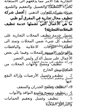
التجارية هذا الأمر مما يدفعهم الى الاستعانة 
شركة تعقيم وتطهير
بخبراء التنظيف والغسيل والتعقيم والتلميع، 
خبراء شركة التعاون الذهبي. 
| أفضل شركة 
شركة تنظيف ستائر
تنظيف محال تجارية في المفرق أبو ظبي
شركة تلميع زجاج وواجهات
ما هي الأعمال التي تشملها خدمة تنظيف 
شركة تنظيف مطابخ
المحلات التجارية؟
تشمل خدمة تنظيف المحلات التجارية على 
شركة تنظيف المباني
تنظيف كل شيء ضمن المحلات وتمتد الى 
شركة تنظيف فلل
تنظيف اللوحات الاعلانية واليافطات 
واللوحات الاسمية للمحلات وفيما يلي بعض 
شركة تنظيف المطاعم
الأعمال على سبيل الذكر وليس الحصر:
شركة تنظيف في مدينة خليفة
1.    تنظيف ومسح واجهات المحلات من 
الداخل ومن الخارج
غسيل السجاد
2.    تنظيف وغسيل الأرضيات وإزالة البقع 
غسيل وتعقيم الحمامات
عنها
شركة تنظيف ستائر
3.    تنظيف ومسح الجدران والسقف
4.    تنظيف ومسح وتلميع النوافذ والأبواب
شركة تنظيف محال تجارية
5.    تنظيف وغسل وتعقيم الحمامات 
خدمة تنظيف محلات
والمرافق الصحية