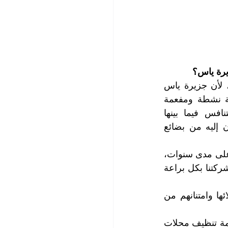
يرة ياس؟
أنت محق عزيزي العميل في بحثك عن شركة تنظيف محلات محترفة ومتخصصة، لأن جزيرة ياس 
تعتبر من أبرز مناطق إمارة أبو ظبي التي تستقطب السياح والزوار، كونها منطقة نشطة ومفعمة 
بالحركة والحيوية والنشاط وتضم الكثير من المراكز التجارية والمطاعم التي تتنافس فيما بينها 
لاستقطاب الزبائن الذين يتطلعون إلى زيارة محلات نظيفة وتؤمن لهم ما يتطلعون إليه من بضائع 
تعتبر شركتنا وبكل فخر وتواضع أفضل شركة تنظيف محلات تجارية في جزيرة ياس على مدى سنوات، 
فازت فيها شركتنا بثقة عملائنا الذين جربوا خدمة تنظيف محلات تجارية التي تقدمها شركتنا بكل براعة 
تتميز شركتنا بالمصداقية في التعامل والدقة في المواعيد، وتحرص على رضاء عملائها وامتنانهم من 
نحن نمتلك أمهر الأيدي العاملة التي تتمتع بالكفاءة العالية وهي متمرسة في تقديم خدمة تنظيف محلات 