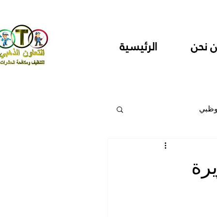
 نحن
الرئيسية
وظبي
 والمراكز
رة
دارس ودور حضانة