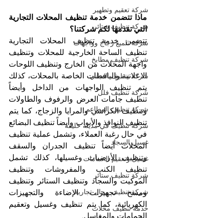
شركة تعقيم وتطهير
ماذا تتضمن خدمة تنظيف المحلات التجارية 
شركة تنظيف ستائر
التي تقدمها لكم شركتنا؟
تتضمن خدمة تنظيف المحلات التجارية 
شركة تلميع زجاج وواجهات
تنظيف الساحة الخارجية للمحلات وتنظيف 
شركة تنظيف مطابخ
واجهة المحلات من الخارج وتنظيف اللوحات 
الاعلانية واليافطات الخاصة بالمحلات، كذلك 
شركة تنظيف المباني
يتم تنظيف الواجهات من الداخل وأيضاً 
شركة تنظيف فلل
تنظيف جامات العرض والرفوف والطاولات 
شركة تنظيف المطاعم
وتنظيف الكراسي والمرايا والزجاج، كما يتم 
تنظيف النوافذ والأبواب وأيضاً تنظيف البضائع 
شركة تنظيف في مدينة خليفة
في حال رغبة العملاء، وتشمل عملية تنظيف 
غسيل السجاد
المحلات أيضاً تنظيف الجدران والسقف 
وتنظيف الأرضيات وغسيلها، كذلك تشمل 
غسيل وتعقيم الحمامات
تنظيف الكنب والمفروشات وتنظيف 
شركة تنظيف ستائر
الموكيت والسجاد وتنظيف الستائر وتنظيف 
شركة تنظيف محال تجارية
ومسح تجهيزات الإضاءة والتجهيزات 
الكهربائية، كما يتم تنظيف وغسيل وتعقيم 
خدمة تنظيف محلات
الحمامات والمغاسل.