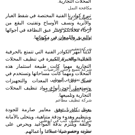
المحلات التجارية.
مكافحة النمل
تبرع كوادرنا الفنية المختصة في شفط الغبار 
مكافحة الرمة
والأتربة ونسف الأوساخ وتفتيت البقع من 
شركة مبيدات حشرية
أرجاء محلاتكم وتنثر عبق النظافة في أجوائها 
والبريق واللمعان في مكوناتها. 
أفضل شركة تنظيف في ابوظبي
شركة تعقيم
لدينا أمهر الكوادر الفنية التي تتمتع بالحرفية 
الحالية والخبرة الكبيرة في تنظيف المحلات 
تنظيف الصالات الرياضية
التجارية مهما كانت طبيعة استثمار هذه 
شركة تلميع وجلي الارضيات
المحلات ومهما كانت مساحاتها وتستخدم في 
شركة تعقيم في ابوظبي
سبيل ذلك أحدث المعدات والتجهيزات 
وتستعمل أجود أنواع مواد تنظيف المحلات 
شركة تنظيف سجاد ابوظبي
التجارية وتلميعها. 
شركة تنظيف مطاعم
يعمل كادرنا وفق معايير صارمة للجودة 
شركة غسيل مطاعم
وبتنظيم وهدوء ودقة متناهية، ويتحلى بالأمانة 
شركة تنظيف كنب في ابوظبي
والثقة ويلتزم بدقة المواعيد ويحرص على 
تنظيف وتعقيم خزانات ماء
سرية وخصوصية عملائنا وأعمالهم. 