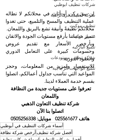
شركات تنظيف ابوظبي
لن يبقَ ركن أو أثاث في محلاتكم لا تطاله 
شركة تنظيف في الزاهية
عملية التنظيف والمسح والتلميع، حتى تغدوا 
تنظيف موكيت
محلاتكم نظيفةً وأنيقة تشع بالبريق واللمعان. 
تتميز خدماتنا بأرفع مستويات الجودة والاتقان 
غسيل موكيت
وبأرخص الأسعار مع تقديم عروض 
تلميع الباركيه
وحسومات كبيرة على التعامل الدوري 
شركة تنظيف مستودعات
والعقود الدورية. 
للاستفسار ولمزيد من المعلومات، وحجز 
تلميع الواجهات الزجاجية
المواعيد التي تناسب جداول أعمالكم، اتصلوا 
بقسم خدمة العملاء لدينا
. 
تعرفوا على مستويات جديدة من النظافة 
واللمعان
شركة تنظيف التعاون الذهبي
اتصلوا بنا الآن
هاتف 025561677   موبايل: 0505256338
أسماء شركات التنظيف في أبوظبي
أفضل شركة تنظيف
أرخص شركة نظافة
أفضل شركات التنظيف
اسماء شركات تنظيف