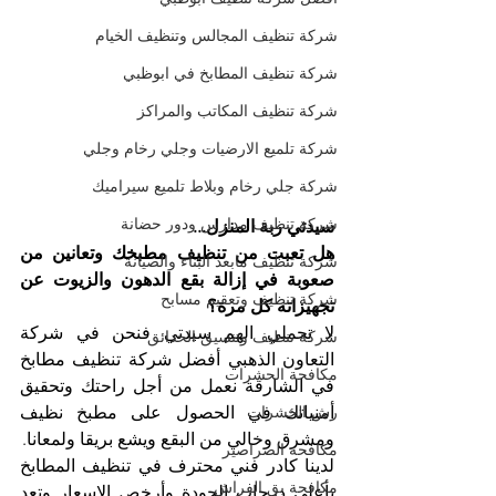
شركة تنظيف المجالس وتنظيف الخيام
شركة تنظيف المطابخ في ابوظبي
شركة تنظيف المكاتب والمراكز
شركة تلميع الارضيات وجلي رخام وجلي
شركة جلي رخام وبلاط تلميع سيراميك
شركة تنظيف مدارس ودور حضانة
سيدتي ربة المنزل...
هل تعبت من تنظيف مطبخك وتعانين من 
شركة تنظيف مابعد البناء والصيانة
صعوبة في إزالة بقع الدهون والزيوت عن 
شركة تنظيف وتعقيم مسابح
تجهيزاته كل مرة؟
لا تحملي الهم سيدتي فنحن في شركة 
شركة تنظيف وتنسيق الحدائق
التعاون الذهبي أفضل شركة تنظيف مطابخ 
مكافحة الحشرات
في الشارقة نعمل من أجل راحتك وتحقيق 
أمنياتك في الحصول على مطبخ نظيف 
رش الحشرات
ومشرق وخالي من البقع ويشع بريقا ولمعانا.
مكافحة الصراصير
لدينا كادر فني محترف في تنظيف المطابخ 
مكافحة بق الفراش
بأعلى درجات الجودة وأرخص الاسعار وتعد 