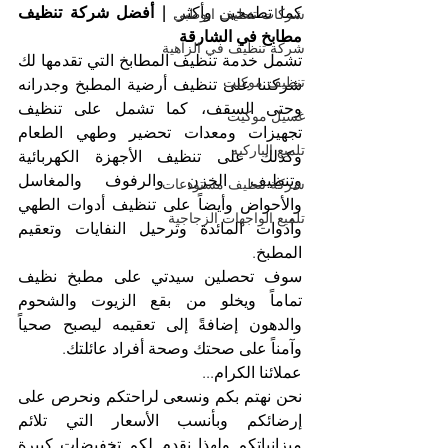
كما تطمحين وأكثر. 
| أفضل شركة تنظيف 
شركات تنظيف ابوظبي
مطابخ في الشارقة
شركة تنظيف في الزاهية
تشمل خدمة تنظيف المطابخ التي تقدمها لك 
تنظيف موكيت
شركتنا على تنظيف أرضية المطبخ وجدرانه 
وحتى السقف، كما تشمل على تنظيف 
غسيل موكيت
تجهيزات ومعدات تحضير وطهي الطعام 
تلميع الباركيه
وكذلك على تنظيف الأجهزة الكهربائية 
وتنظيف الخزن والرفوف والمغاسل 
شركة تنظيف مستودعات
والأحواض وأيضاً على تنظيف أدوات الطهي 
تلميع الواجهات الزجاجية
وأدوات المائدة وترحيل النفايات وتعقيم 
المطبخ.
سوف تحصلين سيدتي على مطبخ نظيف 
تماماً ويخلو من بقع الزيوت والشحوم 
والدهون إضافةً إلى تعقيمه ليصبح صحياً 
وآمناً على صحتك وصحة أفراد عائلتك.
عملائنا الكرام...
نحن نهتم بكم ونسعى لراحتكم ونحرص على 
إرضائكم وبأنسب الأسعار التي تلائم 
ميزانياتكم ولهذا نقدم لكم تخفيضات كبيرة 