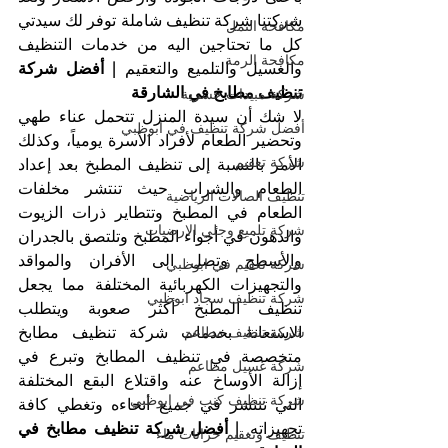
شركتنا شركة تنظيف شاملة توفر لك سيدتي 
مكافحة النمل
كل ما تحتاجين اليه من خدمات التنظيف 
مكافحة الرمة
والغسيل والتلميع والتعقيم 
| أفضل شركة 
تنظيف مطابخ في الشارقة
شركة مبيدات حشرية
لا شك أن سيدة المنزل تتحمل عناء طهي 
أفضل شركة تنظيف في ابوظبي
وتحضير الطعام لأفراد الأسرة يومياً، وكذلك 
شركة تعقيم
الأمر بالنسبة إلى تنظيف المطبخ بعد إعداد 
الطعام والشراب حيث تنتشر مخلفات 
تنظيف الصالات الرياضية
الطعام في المطبخ وتتطاير ذرات الزيوت 
شركة تلميع وجلي الارضيات
والدهون في أجواء المطبخ وتلتصق بالجدران 
والأسطح وتصل الى الأفران والمواقد 
شركة تعقيم في ابوظبي
والتجهيزات الكهربائية المختلفة مما يجعل 
شركة تنظيف سجاد ابوظبي
تنظيف المطبخ أكثر صعوبة ويتطلب 
الاستعانة بخدمات شركة تنظيف مطابخ 
شركة تنظيف مطاعم
متخصصة في تنظيف المطابخ وتبرع في 
شركة غسيل مطاعم
إزالة الأوساخ عنه واقتلاع البقع المختلفة 
شركة تنظيف كنب في ابوظبي
التي تنتشر في جميع أنحاءه وتغطي كافة 
تجهيزاته. 
| أفضل شركة تنظيف مطابخ في 
تنظيف وتعقيم خزانات ماء