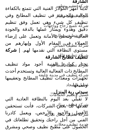
الشارقة
شركة تعقيم وتطهير
لدينا أمهر الكوادر الفنية التي تتمتع بالكفاءة 
العالية والحرفية في تنظيف المطابخ وفي 
شركة تنظيف ستائر
تنظيف كل شيء وهي تعمل وفق تنظيم 
شركة تلميع زجاج وواجهات
دقيق وهدوء ويمتاز عملها بالدقة والجودة 
شركة تنظيف مطابخ
العالية، وتتحلى بالأمانة وتعمل على إرضاء 
العملاء في المقام الأول وإبهارهم من 
شركة تنظيف المباني
مستوى النظافة التي نقدمها لهم. 
| شركة 
شركة تنظيف فلل
تنظيف مطابخ الشارقة
تختار كوادرنا الفنية أجود مواد تنظيف 
شركة تنظيف المطاعم
المطابخ ذات الفعالية العالية وتستخدم أحدث 
شركة تنظيف في مدينة خليفة
تجهيزات ومعدات تنظيف المطابخ وتعقيمها 
وتلميعها.
غسيل السجاد
سيدتي ربة المنزل...
غسيل وتعقيم الحمامات
لا تقبلي بعد اليوم بالنظافة العادية التي 
شركة تنظيف ستائر
تقدمها لك بعض الشركات، فأنت تستحقين 
الأفضل والأجود والأرخص، ويعمل كادرنا 
شركة تنظيف محال تجارية
الفني من أجل راحتك وتحقيق تطلعاتك في 
خدمة تنظيف محلات
الحصول على مطبخ نظيف وصحي ومشرق 