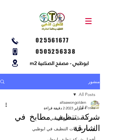
025561677
0505256338
ابوظبي - مصفح الصناعية m2
منشور
All Posts
altaawongolden
All Posts
4 فبراير 2023
2 دقيقة قراءة
شركة تنظيف مطابخ في
شركة تنظيف في ابوظبي
الشارقة
أسماء شركات التنظيف في ابوظبي
أفضل شركة تنظيف ابوظبي