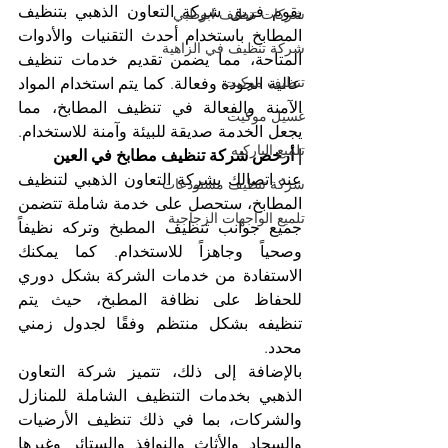
يقوم فريق شركة التعاون الذهبي بتنظيف 
شركات تنظيف ابوظبي
المطابخ باستخدام أحدث التقنيات والأدوات 
شركة تنظيف في الزاهية
المتاحة، مما يضمن تقديم خدمات تنظيف 
تنظيف موكيت
عالية الجودة وفعالة. كما يتم استخدام المواد 
الآمنة والفعالة في تنظيف المطابخ، مما 
غسيل موكيت
يجعل الخدمة صديقة للبيئة وآمنة للاستخدام. 
تلميع الباركيه
| أرخص شركة تنظيف مطابخ في العين
عند اتصالك بشركة التعاون الذهبي لتنظيف 
شركة تنظيف مستودعات
المطابخ، ستحصل على خدمة شاملة تتضمن 
تلميع الواجهات الزجاجية
جميع جوانب تنظيف المطبخ وتركه نظيفاً 
وصحياً وجاهزاً للاستخدام. كما يمكنك 
الاستفادة من خدمات الشركة بشكل دوري 
للحفاظ على نظافة المطبخ، حيث يتم 
تنظيفه بشكل منتظم وفقًا لجدول زمني 
محدد.
بالإضافة إلى ذلك، تتميز شركة التعاون 
الذهبي بخدمات التنظيف الشاملة للمنازل 
والشركات، بما في ذلك تنظيف الأرضيات 
والسجاد والأثاث والنوافذ والستائر وغيرها 