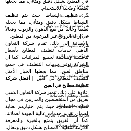
في المطبخ بشكل دقيق ومتأني، مما يجعلها 
شركة تعقيم وتطهير
نظيفة وصحية للاستخدام.
5.  تنظيف الشفاط: حيث يتم تنظيف 
شركة تنظيف ستائر
الشفاط بشكل دقيق ومتأني، مما يجعله 
شركة تلميع زجاج وواجهات
نظيفاً وخالياً من بقع الدهون والزيوت وفعالاً 
شركة تنظيف مطابخ
في إزالة الروائح غير المرغوبة من المطبخ.
بالإضافة إلى ذلك، تقدم شركة التعاون 
شركة تنظيف المباني
الذهبي خدمات تنظيف المطابخ بأسعار 
شركة تنظيف فلل
تنافسية ومناسبة لجميع الميزانيات. كما أن 
الشركة توفر خدمات التنظيف في جميع 
شركة تنظيف المطاعم
مناطق العين، مما يجعلها الخيار الأمثل 
شركة تنظيف في مدينة خليفة
لتنظيف المطابخ في العين. 
| أفضل شركة 
تنظيف مطابخ في العين
غسيل السجاد
علاوة على ذلك، تتميز شركة التعاون الذهبي 
غسيل وتعقيم الحمامات
بفريق من المتخصصين والمدربين في مجال 
شركة تنظيف ستائر
تنظيف المطابخ، حيث يتم اختيارهم بعناية 
لضمان تقديم خدمات عالية الجودة لعملائنا. 
شركة تنظيف محال تجارية
كما أن الفريق يتمتع بالخبرة والمعرفة 
خدمة تنظيف محلات
اللازمة لتنظيف المطابخ بشكل دقيق وفعال.