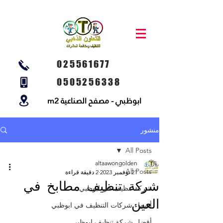
025561677
0505256338
ابوظبي - مصفح الصناعية m2
منشور
All Posts
altaawongolden
All Posts
21 نوفمبر 2023
2 دقيقة قراءة
شركة تنظيف مطابخ في
شركة تنظيف في ابوظبي
العين
أسماء شركات التنظيف في ابوظبي
أفضل شركة تنظيف ابوظبي