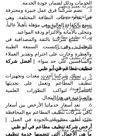
الخدمات وذلك لضمان جودة الخدمة.
شركة تعقيم وتطهير
3.    تضم شركتنا فرق عمل خبيرة ومحترفة 
شركة تنظيف ستائر
في تقدم خدمات النظافة المختلفة، وهي 
تتمتع بالكفاءة العالية وهي مؤهلة تأهيلاً عالياً، 
شركة تلميع زجاج وواجهات
وتتحلى بالأمانة والالتزام ودقة المواعيد.
شركة تنظيف مطابخ
4.    تتمتع شركتنا بالثقة والمصداقية في 
التعامل، وقد اكتسبت السمعة الطيبة 
شركة تنظيف المباني
والعطرة وحازت على احترام وتقدير العملاء 
شركة تنظيف فلل
والمنافسين على حد سواء. 
| أفضل شركة 
شركة تنظيف المطاعم
تنظيف مطاعم في أبو ظبي
5.    تمتلك شركتنا أحدث معدات وتجهيزات 
شركة تنظيف في مدينة خليفة
تنظيف المطاعم وتعمل على تحديثها 
غسيل السجاد
باستمرار لتواكب التطورات العلمية 
والصناعية في هذا المجال.
غسيل وتعقيم الحمامات
6.    تعد أسعار خدماتنا الأرخص بين أسعار 
شركة تنظيف ستائر
باقي شركات تنظيف المطاعم مع المحافظة 
على أعلى مستويات الجودة في العمل. 
| 
شركة تنظيف محال تجارية
أرخص شركة تنظيف مطاعم في أبو ظبي
خدمة تنظيف محلات
ما هي الأعمال التي تتضمنها خدمة تنظيف 