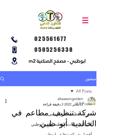
025561677
0505256338
ابوظبي - مصفح الصناعية m2
منشور
All Posts
altaawongolden
All Posts
22 يناير 2022
2 دقيقة قراءة
شركة تنظيف مطاعم في
شركة تنظيف في ابوظبي
الخالدية أبو ظبي
أسماء شركات التنظيف في ابوظبي
أفضل شركة تنظيف ابوظبي