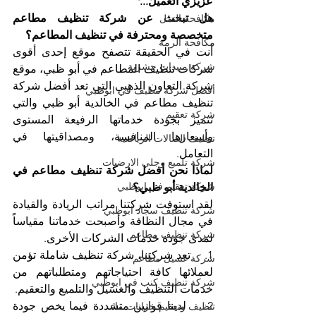
عزيزي العميل...
هل تبحث عن شركة تنظيف مطاعم 
مكافحة النمل
متخصصة ومحترفة في تنظيف المطاعم؟
مكافحة الرمة
أنت في الحقيقة تتصفح موقع إحدى أقوى 
شركة مبيدات حشرية
شركات تنظيف المطاعم في أبو ظبي، موقع 
شركة التعاون الذهبي التي تعد أفضل شركة 
أفضل شركة تنظيف في ابوظبي
تنظيف مطاعم في الخالدية أبو ظبي والتي 
شركة تعقيم
تتميز بجودة خدماتها الرفيعة المستوى 
وأسعارها المنافسة، ومصداقيتها في 
تنظيف الصالات الرياضية
التعامل.
شركة تلميع وجلي الارضيات
لماذا نحن أفضل شركة تنظيف مطاعم في 
شركة تعقيم في ابوظبي
الخالدية أبو ظبي؟
لقد استوفت شركتنا مراتب الريادة والقيادة 
شركة تنظيف سجاد ابوظبي
في مجال النظافة وأصبحت خدماتنا مقياساً 
شركة تنظيف مطاعم
لمدى جودة خدمات الشركات الأخرى. 
1.    تعد شركتنا، شركة تنظيف شاملة تؤمن 
شركة غسيل مطاعم
لعملائها كافة احتياجاتهم ومتطلباتهم من 
شركة تنظيف كنب في ابوظبي
خدمات التنظيف والغسيل والتلميع والتعقيم.
2.    لدينا قوانين متشددة فيما يخص جودة 
تنظيف وتعقيم خزانات ماء