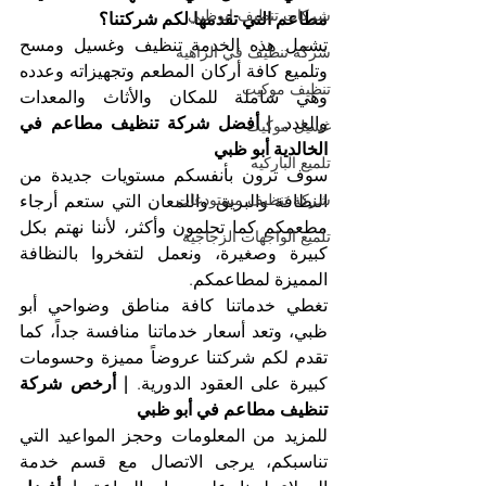
شركات تنظيف ابوظبي
مطاعم التي تقدمها لكم شركتنا؟
تشمل هذه الخدمة تنظيف وغسيل ومسح 
شركة تنظيف في الزاهية
وتلميع كافة أركان المطعم وتجهيزاته وعدده 
تنظيف موكيت
وهي شاملة للمكان والأثاث والمعدات 
والعدد. 
| أفضل شركة تنظيف مطاعم في 
غسيل موكيت
الخالدية أبو ظبي
تلميع الباركيه
سوف ترون بأنفسكم مستويات جديدة من 
شركة تنظيف مستودعات
النظافة والبريق واللمعان التي ستعم أرجاء 
مطعمكم كما تحلمون وأكثر، لأننا نهتم بكل 
تلميع الواجهات الزجاجية
كبيرة وصغيرة، ونعمل لتفخروا بالنظافة 
المميزة لمطاعمكم.
تغطي خدماتنا كافة مناطق وضواحي أبو 
ظبي، وتعد أسعار خدماتنا منافسة جداً، كما 
تقدم لكم شركتنا عروضاً مميزة وحسومات 
كبيرة على العقود الدورية. 
| أرخص شركة 
تنظيف مطاعم في أبو ظبي
للمزيد من المعلومات وحجز المواعيد التي 
تناسبكم، يرجى الاتصال مع قسم خدمة 