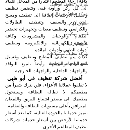
كافة أرجاء المطعم اعتباراً من المدخل انتقالاً 
شركات تنظيف ابوظبي
الى كل ركن وزاوية فيه، وتتضمن تنظيف 
شركة تنظيف في الزاهية
وغسيل الأرضيات إضافةً الى تنظيف ومسح 
الجدران والسقف وتنظيف الطاولات 
تنظيف موكيت
والكراسي وتنظيف معدات وتجهيزات تحضير 
غسيل موكيت
الطعام والوجبات والمشروبات وكافة 
الأجهزة الكهربائية والالكترونية وتنظيف 
تلميع الباركيه
أدوات الطهي وأدوات المائدة.
شركة تنظيف مستودعات
كذلك يتم تنظيف المطبخ وتنظيف وغسيل 
تلميع الواجهات الزجاجية
الحمامات وتعقيمها، وأيضاً تلميع النوافذ 
والواجهات الداخلية والواجهات الخارجية.
 أفضل شركة تنظيف في أبو ظبي
لا تقلقوا عملائنا الأعزاء، فلن نترك شبراً من 
مطعمكم لا تطاله النظافة وسيتحول 
مطعمك الى مصدر اشعاع للبريق واللمعان 
المترافق بأعلى مستويات النظافة والعقامة.
تتميز خدماتنا بالجودة العالية، كما تعد أسعار 
خدماتنا الأرخص بين أسعار خدمات شركات 
تنظيف المطاعم الأخرى. 