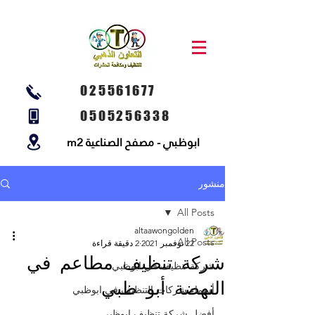
025561677
0505256338
ابوظبي - مصفح الصناعية m2
منشور
All Posts
altaawongolden
All Posts
22 نوفمبر 2021
2 دقيقة قراءة
شركة تنظيف مطاعم في
شركة تنظيف في ابوظبي
النهضة أبو ظبي
أسماء شركات التنظيف في ابوظبي
أفضل شركة تنظيف ابوظبي