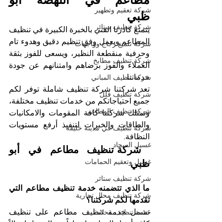
شركة تعقيم وتطهير
ظبي
شركة تنظيف ستائر
يتمتع كادرنا الفني بالخبرة الكبيرة في تنظيف 
المطاعم ويعمل وفق تنظيم دقيق وهدوء تام 
شركة تلميع زجاج وواجهات
وحرفية منقطعة النظير، ويسعى للفوز بثقة 
شركة تنظيف مطابخ
العملاء والفوز برضاهم وامتنانهم عن جودة 
خدماتنا.
شركة تنظيف المباني
تعد شركتنا شركة تنظيف شاملة توفر لكم 
شركة تنظيف فلل
جميع احتياجاتكم من خدمات تنظيف مختلفة، 
شركة تنظيف المطاعم
وتمتلك شركتنا كافة المقومات والامكانيات 
والطاقات والخبرات لتنفيذ أرفع مستويات 
شركة تنظيف في مدينة خليفة
النظافة. 
غسيل السجاد
 شركة تنظيف مطاعم في أبو 
غسيل وتعقيم الحمامات
ظبي
شركة تنظيف ستائر
ما الذي تتضمنه خدمة تنظيف مطاعم التي 
شركة تنظيف محال تجارية
تقدمها لكم شركتنا؟
تشمل خدمة تنظيف مطاعم على تنظيف 
خدمة تنظيف محلات