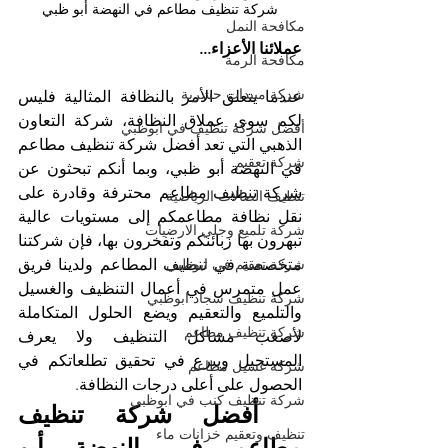
شركة تنظيف مطاعم في النهضة أبو ظبي
مكافحة النمل
عملائنا الأعزاء...
مكافحة الرمة
شركة مبيدات حشرية
عندما يتعلق الأمر بالنظافة المثالية فليس 
لكم سوى عملاق النظافة، شركة التعاون 
أفضل شركة تنظيف في ابوظبي
الذهبي التي تعد أفضل شركة تنظيف مطاعم 
شركة تعقيم
في النهضة أبو ظبي، وبما أنكم تبحثون عن 
شركة تنظيف مطاعم محترفة وقادرة على 
تنظيف الصالات الرياضية
نقل نظافة مطاعمكم إلى مستويات عالية 
شركة تلميع وجلي الارضيات
تبهرون بها زبائنكم وتفخرون بها، فإن شركتنا 
شركة تعقيم في ابوظبي
متخصصة في تنظيف المطاعم ولدينا فريق 
عمل متمرس في أعمال التنظيف والغسيل 
شركة تنظيف سجاد ابوظبي
والتلميع والتعقيم ويضع الحلول المتكاملة 
شركة تنظيف مطاعم
لأصعب مشاكل التنظيف ولا يعرف 
المستحيل ويبرع في تحقيق تطلعاتكم في 
شركة غسيل مطاعم
الحصول على أعلى درجات النظافة.
شركة تنظيف كنب في ابوظبي
 أفضل شركة تنظيف 
تنظيف وتعقيم خزانات ماء
مطاعم في النهضة أبو 