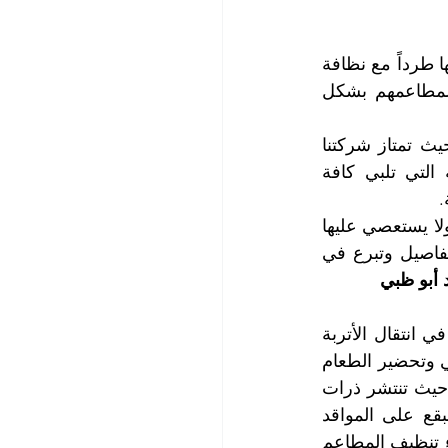
اضافةً الى لذة أطباقها ووجباتها وجودة خدماتها، تتناسب عوامل نجاح المطاعم وشهرتها طرداً مع نظافة 
هذه المطاعم وهذا ما يفسر قيام المطاعم بإجراء حملات تنظيف عميقة وشاملة لمطاعمهم بشكل 
تعتبر شركة التعاون الذهبي أفضل شركة تنظيف مطاعم في مدينة زايد أبو ظبي حيث تمتاز شركتنا 
بالجودة العالية في خدمات التنظيف والغسيل والتعقيم والتلميع، وكذلك بالشمولية التي تلبي كافة 
.
تضم شركتنا أفضل الكوادر الفنية المحترفة في تنظيف المطاعم وتتمتع بكفاءة عالية ولا يستعصي عليها 
أمر في مجال النظافة، وهي تعمل وفق نظام دقيق وترتيب وهدوء وتهتم بأصغر التفاصيل وتبرع في 
أبو ظبي
يلعب مستوى النشاط والحركة وتواتر وكثافة زيارة الزبائن الى المطاعم دوراً سلبياً في انتقال الأتربة 
والأوساخ الى داخل المطاعم وهي تضاف الى الأوساخ والبقع التي تنتجها عمليات طهي وتحضير الطعام 
والوجبات والمشروبات والعصائر والتي تطال كافة أجزاء المطعم وتجهيزاته وأدواته، حيث تنتشر ذرات 
الزيوت والدهون في كل مكان لتصل الى الجدران والسقف والأرضيات وتلتصق البقع على المواقد 
والأفران وتصبح مستعصية على الإزالة مع درجات الحرارة العالية، وهنا يأتي دور خبراء تنظيف المطاعم 