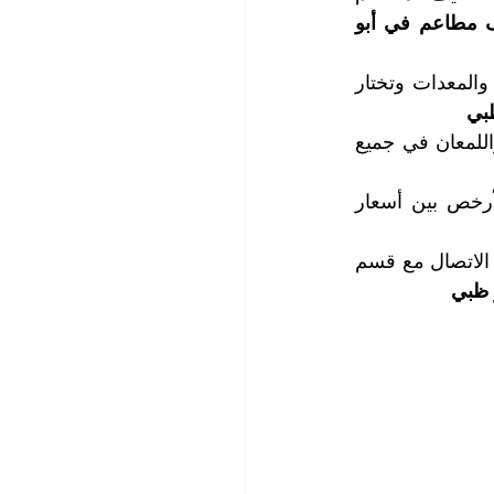
| أفضل شركة تنظيف مطاعم في أبو 
تعمل كوادرنا الفنية وفق أرفع مستويات الجودة والاتقان وتستخدم أحدث التجهيزات والمعدات وتختار 
بي
لا تقلقوا عملائنا الكرام، فسوف يستعيد فريق عملنا نظافة مطاعمكم وينثر البريق واللمعان في جميع 
تغطي خدماتنا كافة مناطق وضواحي إمارة أبو ظبي، وتتميز أسعار خدماتنا بأنها الأرخص بين أسعار 
للاستفسار والحصول على المزيد من المعلومات وحجز المواعيد التي تناسبكم، يرجى الاتصال مع قسم 
 ظبي