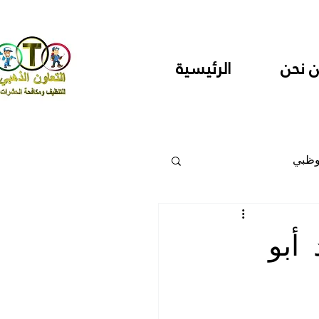
 نحن
الرئيسية
وظبي
 والمراكز
أبو
دارس ودور حضانة