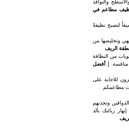
يعمل فريقنا المختص على غسيل وتنظيف جميع الأرضيات والجدران و السيراميك والأسطح والنوافذ 
| أفضل شركة تنظيف مطاعم في 
كما يتم غسيل وتنظيف وتعقيم جميع التجهيزات والآلات والمواقد والأفران تنظيفاً عميقاً لتصبح نظيفةً 
تشتمل عملية تنظيف المطاعم على غسيل وتنظيف فلاتر وتجهيزات شفط أبخرة الطهي وتخليصها من 
طقة الريف
سوف تندهشون من مستويات النظافة التي نقدمها لكم ، قبل انبهار زبائنكم بها ، مستويات من النظافة 
منافسة. 
| أفضل 
لمزيد من المعلومات ، يرجى الاتصال مع قسم خدمة الزبائن لدينا ، موظفونا جاهزون للاجابة على 
ات مطاعمكم.
دعنا نتولى مهمة تنظيف مطعمك وإكسائه بالبريق واللمعان والنظافة التي تستقطب الذواقين وتجذبهم 
إلى مطعمك للتمتع بأشهى و ألذ الأطعمة والأطباق والوجبات ، وتفرغ للتفنن في إبهار زبائنك بألذ 
ريف