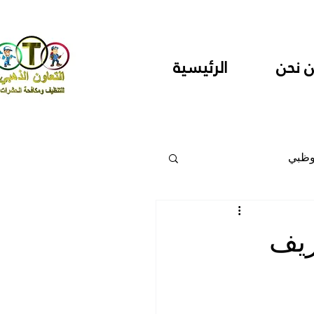
 نحن
الرئيسية
وظبي
 والمراكز
يف
دارس ودور حضانة