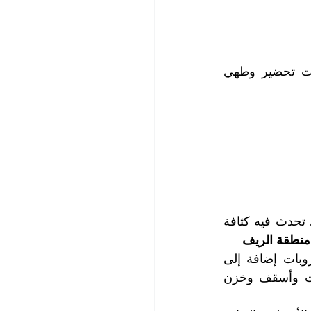
غسيل وتنظيف المطبخ بجميع مكوناته من تجهيزات وأفران ومواقد وآلات ومعدات تحضير وطهي 
يعتبر المطبخ الركن الأهم في المطاعم ، فهو بمثابة العصب الرئيسي للمطعم والذي تحدث فيه كثافة 
نطقة الريف
يتعرض المطبخ إلى انتشار وتناثر الأوساخ ومخلفات وبقايا تحضير الأطعمة والمشروبات إضافة إلى 
تطاير ذرات الزيوت والدهون إلى تجهيزاته وأسطحه المختلفة من جدران وأرضيات وأسقف وخزن 