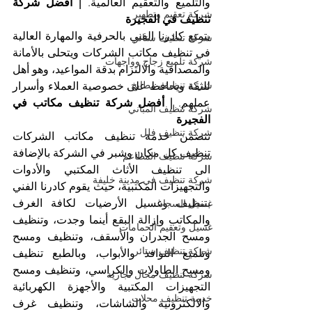
والتلميع والتعقيم العالمية. 
| أفضل شركة 
شركة تعقيم وتطهير
تنظيف في الفجيرة
يتمتع كادرنا الفني بالحرفية والمهارة العالية 
شركة تنظيف ستائر
في تنظيف مكاتب الشركات ويتحلى بالأمانة 
شركة تلميع زجاج وواجهات
والمصداقية والالتزام بدقة المواعيد، وهو أهل 
شركة تنظيف مطابخ
للثقة ويحافظ على خصوصية العملاء وأسرار 
عملهم. 
| أفضل شركة تنظيف مكاتب في 
شركة تنظيف المباني
الفجيرة
شركة تنظيف فلل
تتضمن خدمة تنظيف مكاتب الشركات 
تنظيف كل مكان وشبر في الشركة بالإضافة 
شركة تنظيف المطاعم
الى تنظيف الأثاث المكتبي والأدوات 
شركة تنظيف في مدينة خليفة
والتجهيزات المكتبية، حيث يقوم كادرنا الفني 
بتنظيف وغسيل الأرضيات لكافة الغرف 
غسيل السجاد
والمكاتب وإزالة البقع أينما وجدت، وتنظيف 
غسيل وتعقيم الحمامات
ومسح الجدران والأسقف، وتنظيف ومسح 
شركة تنظيف ستائر
وتلميع النوافذ والأبواب، وبالطبع تنظيف 
ومسح الطاولات والكراسي، وتنظيف ومسح 
شركة تنظيف محال تجارية
التجهيزات المكتبية والأجهزة الكهربائية 
خدمة تنظيف محلات
والالكترونية والشاشات، وتنظيف غرف 