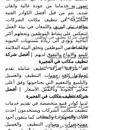
تتميز به خدماتنا من جودة عالية واتقان 
مكافحة النمل
شديد، تتم من قبل أفضل الكوادر الفنية 
مكافحة الرمة
المحترفة في تنظيف مكاتب الشركات، 
نظافة تنثر البريق واللمعان في بيئة العمل 
شركة مبيدات حشرية
لتنعكس على نشاط الموظفين وتجعلهم أكثر 
أفضل شركة تنظيف في ابوظبي
انتاجية وتؤدي الى زيادة مستويات الحيوية 
شركة تعقيم
والنشاط بين الموظفين وتخلق البيئة الملائمة 
للنمو والابداع والتفوق لديهم.
 | أفضل شركة 
تنظيف الصالات الرياضية
تنظيف مكاتب في الفجيرة
شركة تلميع وجلي الارضيات
تعد شركتنا شركة تنظيف شاملة تقدم 
لعملائها كافة خدمات التنظيف والغسيل 
شركة تعقيم في ابوظبي
والتلميع والتعقيم التي يحتاجونها وفق أعلى 
شركة تنظيف سجاد ابوظبي
معايير الجودة وبأخفض الأسعار. 
| أفضل 
شركة تنظيف مكاتب في الفجيرة
شركة تنظيف مطاعم
لدينا كوادر فنية متخصصة في تقديم خدمات 
شركة غسيل مطاعم
تنظيف مكاتب الشركات ويستخدمون أحدث 
شركة تنظيف كنب في ابوظبي
الآلات والتجهيزات والمعدات كما ينتقون أجود 
مستحضرات ومواد التنظيف والغسيل 
تنظيف وتعقيم خزانات ماء