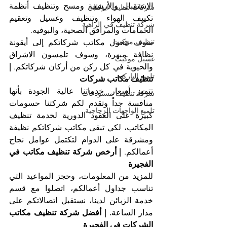
الاستقبال والأرشفة ومسح وتنظيف أنظمة 
شركات تنظيف ابوظبي
تكييف الهواء وتنظيف وغسيل وتعقيم 
شركة تنظيف في الزاهية
الحمامات والمرافق الصحية، والبوفيه.
تنظيف موكيت
سوف تتحول مكاتب شركاتكم إلى أيقونة 
نظافة مبهرة، وسوف تلمسون الاشراق 
غسيل موكيت
والحيوية في كل ركن من أركان شركاتكم. 
| 
تلميع الباركيه
تنظيف مكاتب شركات
تتميز أسعار خدماتنا عالية الجودة بأنها 
شركة تنظيف مستودعات
منافسة جداً وتقدم لكم شركتنا حسومات 
تلميع الواجهات الزجاجية
كبيرة على العقود الدورية لخدمة تنظيف 
المكاتب، لكي تبقى مكاتب شركاتكم نظيفة 
ومشرقة على الدوام لتكتمل عوامل نجاح 
أعمالكم. 
| أرخص شركة تنظيف مكاتب في 
الفجيرة
للمزيد من المعلومات، وحجز المواعيد التي 
تناسب جداول أعمالكم، اتصلوا مع قسم 
خدمة الزبائن لدينا، نستقبل اتصالاتكم على 
مدار الساعة
. | أفضل شركة تنظيف مكاتب 
الشركات في الفجيرة