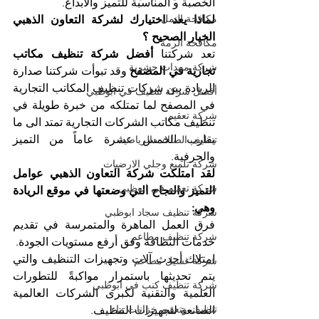
الخصبة و المناسبة للتميز والابداع.
مكافحة النمل
لماذا يعد اختيارك لشركة التعاون الذهبي 
الخيار الصحيح ؟
مكافحة الرمة
تعد شركتنا 
أفضل شركة تنظيف مكاتب 
شركة مبيدات حشرية
تجارية في المصفح
 وقد تبوأت شركتنا صدارة 
الريادة بين شركات تنظيف المكاتب التجارية 
أفضل شركة تنظيف في ابوظبي
في المصفح لما تمتلكه من خبرة طويلة في 
شركة تعقيم
تنظيف مكاتب الشركات التجارية تمتد الى ما 
يقارب الخمس عشرة عاماً من التميز 
تنظيف الصالات الرياضية
والحرفية. 
شركة تلميع وجلي الارضيات
لقد امتلكت شركة التعاون الذهبي عوامل 
شركة تعقيم في ابوظبي
التميز والنجاح التي وضعتها في موقع الريادة 
وهي:
شركة تنظيف سجاد ابوظبي
فرق العمل الماهرة والمتمرسة في تقديم 
شركة تنظيف مطاعم
خدمات النظافة وفق أرفع مستويات الجودة.
امتلاك أحدث آلات وتجهيزات التنظيف والتي 
شركة غسيل مطاعم
يتم تحديثها باستمرار مواكبةً للتطورات 
شركة تنظيف كنب في ابوظبي
العلمية والتقنية لكبرى الشركات العالمية 
تنظيف وتعقيم خزانات ماء
الصانعة لتجهيزات التنظيف. 