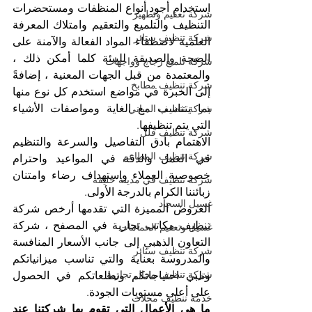
استخدام أجود أنواع المنظفات ومستحضرات 
شركة تعقيم وتطهير
التنظيف والتلميع والتعقيم وامتلاك المعرفة 
شركة تنظيف ستائر
العلمية لاصطفاء المواد الفعالة والآمنة على 
الصحة والصديقة للبيئة كلما أمكن ذلك ، 
شركة تلميع زجاج وواجهات
والمعتمدة من قبل الجهات المعنية ، إضافةً 
شركة تنظيف مطابخ
إلى الخبرة في مواضع استخدم كل نوع منها 
بما يتناسب مع الغاية ومواصفات الأشياء 
شركة تنظيف المباني
التي يتم تنظيفها. 
شركة تنظيف فلل
الاهتمام بأدق التفاصيل والسرعة والتنظيم 
شركة تنظيف المطاعم
في العمل والدقة في المواعيد واحترام 
خصوصية العملاء واستهداف رضاء وامتنان 
شركة تنظيف في مدينة خليفة
زبائننا الكرام بالدرجة الأولى. 
غسيل السجاد
العروض المميزة التي تقدمها أرخص شركة 
تنظيف مكاتب تجارية في المصفح ، شركة 
غسيل وتعقيم الحمامات
التعاون الذهبي إلى جانب الأسعار المنافسة 
شركة تنظيف ستائر
والمدروسة بعناية والتي تناسب ميزانياتكم 
شركة تنظيف محال تجارية
وتلبي احتياجاتكم وتطلعاتكم في الحصول 
على أعلى مستويات الجودة. 
خدمة تنظيف محلات
ما هي الأعمال التي تقوم بها شركتنا عند 