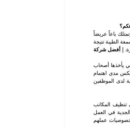
تكم؟
تعد شركة تنظيف التعاون الذهبي أفضل شركة تنظيف مكاتب في الرويس أبو ظبي وتمتلك باعاً عريضاً 
وخبرةً كبيرة في تنظيف مكاتب الشركات التجارية في إمارة أبو ظبي وقد اكتسبت السمعة الطيبة نتيجة 
ة. 
| أفضل شركة 
يعد تنظيف مكاتب الشركات التجارية من الأساسيات والأولويات الضرورية والهامة التي يأخذها أصحاب 
ومدراء الشركات في الحسبان لما لها من أهمية كبيرة نظراً لكون نظافة المكاتب تعكس مدى اهتمام 
الشركة بكافة الأمور وتعطي صورة مشرقة لها كما أنها تبعث على النشاط والحيوية لدى الموظفين 
تضم شركتنا في عتاد عمالتها أفضل الكوادر الفنية ذات الكفاءة والمهارة العالية في تنظيف المكاتب 
التجارية ومكاتب الشركات ويتمتعون بحس عالي من المسؤولية ويتميزون بالدقة والجدية في العمل 
ويهتمون بأصغر التفاصيل وأكبرها ويتحلون بالأمانة ويحافظون على أسرار العملاء وخصوصيات عملهم 