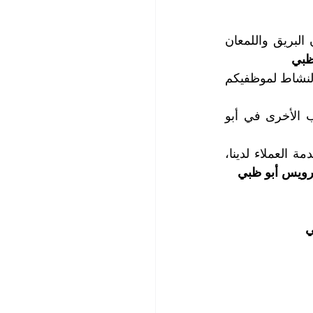
سوف تدهشكم مستويات النظافة التي نقدمها لكم والتي ستطال كل شيء وسترون البريق واللمعان 
ظبي
نحن بارعون في تنظيف مكاتب شركاتكم ونثر الطاقة الإيجابية فيها لتكون باعثاُ على النشاط لموظفيكم 
تتميز أسعار خدماتنا بأنها الأرخص مقارنة مع أسعار خدمات شركات تنظيف المكاتب الأخرى في أبو 
لمزيد من المعلومات، وحجز المواعيد التي تناسب جداول أعمالكم، اتصلوا بقسم خدمة العملاء لدينا، 
رويس أبو ظبي
ي