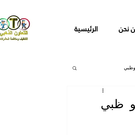
 نحن
الرئيسية
وظبي
 والمراكز
و ظبي
دارس ودور حضانة