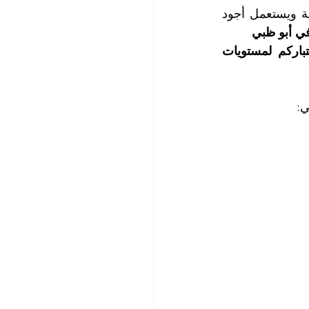
يستخدم فريق عملنا أحدث المعدات والتجهيزات الخاصة في تنظيف المكاتب التجارية ويستعمل أجود 
ي أبو ظبي
نؤكد لكم عملائنا الكرام بأنكم سوف تنضمون الى قائمة عملائنا المميزين عند اختباركم لمستويات 
ي: