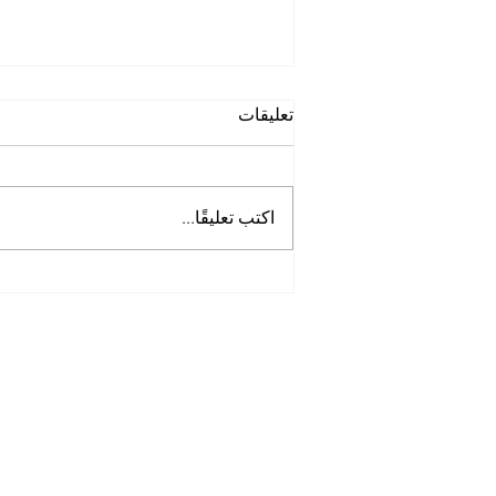
تعليقات
اكتب تعليقًا...
أفضل شركة غسيل حمامات
في الخوانيج
Tel:
0097125561677
Mob :
505256338
00971
Opening Hours: 7am -8pm