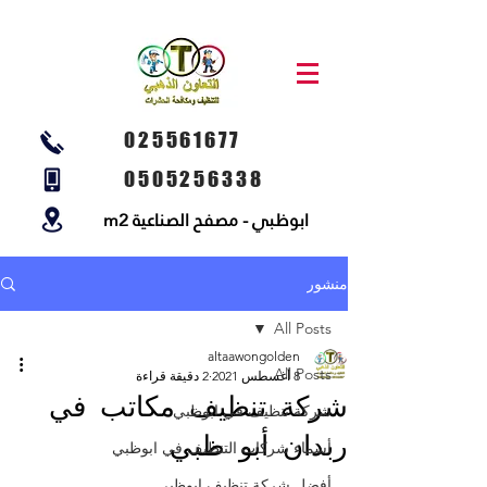
025561677
0505256338
ابوظبي - مصفح الصناعية m2
منشور
All Posts
altaawongolden
All Posts
8 أغسطس 2021
2 دقيقة قراءة
شركة تنظيف مكاتب في
شركة تنظيف في ابوظبي
ربدان أبو ظبي
أسماء شركات التنظيف في ابوظبي
أفضل شركة تنظيف ابوظبي