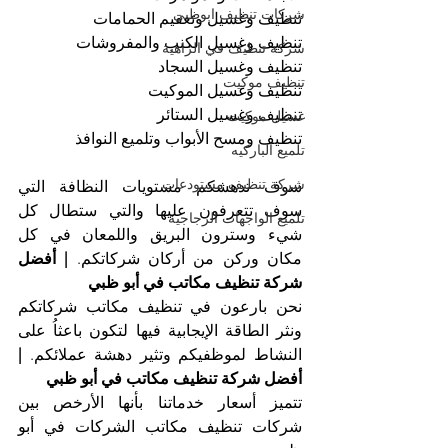
شركات تنظيف ابوظبي
تنظيف وغسيل وتعقيم الحمامات
تنظيف وغسيل الكنب والمفروشات
شركة تنظيف في الزاهية
تنظيف وغسيل السجاد
تنظيف موكيت
تنظيف وغسيل الموكيت
تنظيف وغسيل الستائر
غسيل موكيت
تنظيف ومسح الأبواب وتلميع النوافذ
تلميع الباركيه
شركة تنظيف مستودعات
سوف تدهشكم مستويات النظافة التي 
سوف تتعرفون عليها والتي ستطال كل 
تلميع الواجهات الزجاجية
شيء وسترون البريق واللمعان في كل 
مكان وركن من أركان شركاتكم. 
| أفضل 
شركة تنظيف مكاتب في أبو ظبي
نحن بارعون في تنظيف مكاتب شركاتكم 
ونثر الطاقة الإيجابية فيها لتكون باعثاُ على 
النشاط لموظفيكم وتثير دهشة عملائكم. 
| 
أفضل شركة تنظيف مكاتب في أبو ظبي
تتميز أسعار خدماتنا بأنها الأرخص بين 
شركات تنظيف مكاتب الشركات في أبو 