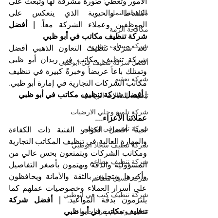
الأمور وتعطي صورة مشرقة لها وتبعث على 
مكافحة النمل
النشاط والحيوية الذي ينعكس على 
الموظفين وعملاء الشركة معاً. 
| أفضل 
مكافحة الرمة
شركة تنظيف مكاتب في أبو ظبي
شركة مبيدات حشرية
تعد شركة تنظيف التعاون الذهبي أفضل 
شركة تنظيف مكاتب في ربدان أبو ظبي 
أفضل شركة تنظيف في ابوظبي
وتمتلك باعاً عريضاً وخبرةً كبيرة في تنظيف 
شركة تعقيم
مكاتب الشركات التجارية في إمارة أبو ظبي. 
| أفضل شركة تنظيف مكاتب في أبو ظبي
تنظيف الصالات الرياضية
شركة تلميع وجلي الارضيات
عملائنا الأعزاء....
شركة تعقيم في ابوظبي
لدينا أفضل الكوادر الفنية ذات الكفاءة 
والمهارة العالية في تنظيف المكاتب التجارية 
شركة تنظيف سجاد ابوظبي
ومكاتب الشركات ويتمتعون بحس عالي من 
شركة تنظيف مطاعم
المسؤولية والدقة ويهتمون بأصغر التفاصيل 
وأكبرها ويتحلون بالثقة والأمانة ويحافظون 
شركة غسيل مطاعم
على أسرار العملاء وخصوصيات عملهم كما 
شركة تنظيف كنب في ابوظبي
يلتزمون بدقة المواعيد. 
| أفضل شركة 
تنظيف وتعقيم خزانات ماء
تنظيف مكاتب في أبو ظبي