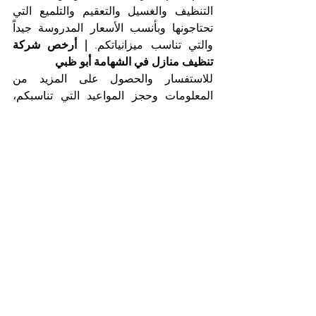
التنظيف والغسيل والتعقيم والتلميع التي 
تحتاجونها وبأنسب الأسعار المدروسة جيداً 
والتي تناسب ميزانياتكم. 
| أرخص شركة 
تنظيف منازل في الشهامة أبو ظبي
للاستفسار والحصول على المزيد من 
المعلومات وحجز المواعيد التي تناسبكم، 
يرجى الاتصال بقسم خدمة العملاء لدينا على 
مدار الساعة. 
| أفضل شركة تنظيف منازل 
في أبو ظبي
اتصلوا الآن
مع أفضل شركة تنظيف منازل في الشهامة 
أبو ظبي، شركة التعاون الذهبي
هاتف 025561677           موبايل: 0505256338