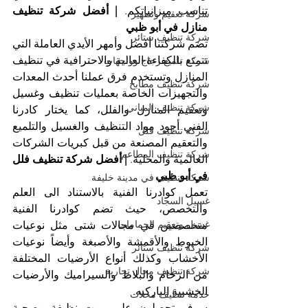
تناسب ميزانياتكم. 
| أفضل شركة تنظيف 
شركة تعقيم وتطهير
منازل في أبو ظبي
شركة تنظيف ستائر
تضم شركتنا أفضل وأمهر الأيدي العاملة التي 
تتمتع بالكفاءة العالية والاحترافية في تنظيف 
شركة تلميع زجاج وواجهات
المنازل وتستخدم فرق عملنا أحدث المعدات 
شركة تنظيف مطابخ
والتجهيزات الخاصة بعمليات تنظيف وغسيل 
شركة تنظيف المباني
وتعقيم المنازل والفلل، كما يختار كادرنا 
الفني أجود مواد التنظيف والغسيل والتلميع 
شركة تنظيف فلل
والتعقيم المصنعة من قبل كبريات الشركات 
شركة تنظيف المطاعم
العالمية والمحلية. 
| أفضل شركة تنظيف فلل 
في أبو ظبي
شركة تنظيف في مدينة خليفة
تعمل كوادرنا الفنية بالاستناد الى العلم 
غسيل السجاد
والتخصص، حيث تضم كوادرنا الفنية 
غسيل وتعقيم الحمامات
متخصصين في مجالات شتى مثل نوعيات 
الخيوط والأقمشة والأصبغة وأيضاً نوعيات 
شركة تنظيف ستائر
الأخشاب وكذلك أنواع الأرضيات المختلفة 
شركة تنظيف محال تجارية
من الرخام والبلاط والسيراميك والأرضيات 
الخشبية الباركيه.
خدمة تنظيف محلات
سوف تحصلون على بيوت نظيفة وصحية 