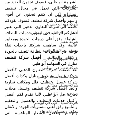
الشهامة أبو ظبي، فسوف تجدون العديد من 
مكافحة النمل
الشركات التي تعمل في مجال تنظيف 
المنازل، لكن ان كنتم تبحثون عن أقوى 
مكافحة الرمة
وأشهر وأفضل شركة تنظيف فسوف يقودكم 
شركة مبيدات حشرية
بحثكم الى شركة التعاون الذهبي التي تعتبر 
الشركة الرائدة في تقديم خدمات النظافة 
أفضل شركة تنظيف في ابوظبي
الشاملة وفق أعلى درجات الجودة وبمعايير 
شركة تعقيم
عالية، وقد ساهمت شركتنا بإحداث نقلة 
تنظيف الصالات الرياضية
نوعية في مستويات النظافة تتصف بالجودة 
والاتقان والمثالية. 
| أفضل شركة تنظيف 
شركة تلميع وجلي الارضيات
منازل في الشهامة أبو ظبي
شركة تعقيم في ابوظبي
لقد صنفت شركة التعاون الذهبي كأفضل 
شركة غسيل وتنظيف منازل وكذلك أفضل 
شركة تنظيف سجاد ابوظبي
شركة غسيل وتنظيف فلل ومكاتب تجارية 
شركة تنظيف مطاعم
وأيضاً أفضل شركة تنظيف وغسيل محلات 
شركة غسيل مطاعم
تجارية في أبو ظبي لأننا نقدم لكم أفضل 
وأكمل خدمات التنظيف والغسيل والتعقيم 
شركة تنظيف كنب في ابوظبي
والتلميع وفق أعلى مستويات الجودة والاتقان 
تنظيف وتعقيم خزانات ماء
وبأرخص وأفضل الأسعار المنافسة التي 