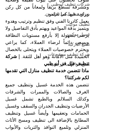
شركات تنظيف ابوظبي
ومشرقة تسطع بريقاً ولمعاناً من كل ركن 
وزاوية فيها كما تحلمون.
شركة تنظيف في الزاهية
يعمل كادرنا الفني وفق تنظيم وترتيب وهدوء 
تنظيف موكيت
ويتميز بدقة المواعيد ويهتم بأدق التفاصيل ولا 
غسيل موكيت
يرضى بسهولة إلا بأرفع مستويات النظافة 
ويسعى دائماً لرضاء العملاء، كما يراعي 
تلميع الباركيه
ويحترم خصوصيات العملاء ويتحلى بالخصال 
شركة تنظيف مستودعات
الحميدة مثل الأمانة وهو أهل للثقة. 
| شركة 
تنظيف فلل في أبو ظبي
تلميع الواجهات الزجاجية
ماذا تتضمن خدمة تنظيف منازل التي تقدمها 
لكم شركتنا؟
تتضمن هذه الخدمة غسيل وتنظيف جميع 
الغرف والصالات والممرات والشرفات 
وكذلك السلالم وبالطبع تشمل غسيل 
الأرضيات وتنظيف الجدران والسقف وغسيل 
الحمامات وتعقيمها وأيضاً غسيل وتنظيف 
المطابخ بالإضافة الى تنظيف ومسح الأثاث 
المنزلي وتلميع النوافذ والثريات والأبواب 