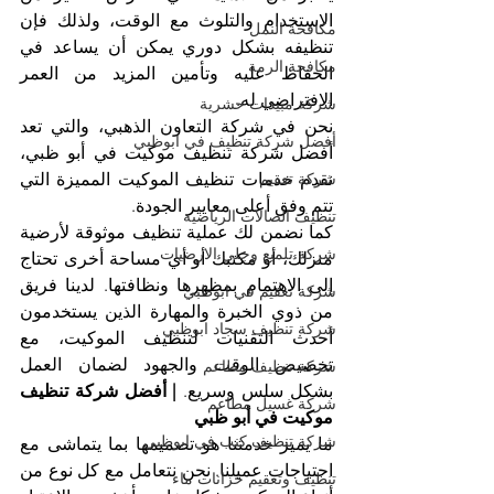
الاستخدام والتلوث مع الوقت، ولذلك فإن 
مكافحة النمل
تنظيفه بشكل دوري يمكن أن يساعد في 
مكافحة الرمة
الحفاظ عليه وتأمين المزيد من العمر 
الافتراضي له.
شركة مبيدات حشرية
نحن في شركة التعاون الذهبي، والتي تعد 
أفضل شركة تنظيف في ابوظبي
أفضل شركة تنظيف موكيت في أبو ظبي، 
شركة تعقيم
نقدم خدمات تنظيف الموكيت المميزة التي 
تتم وفق أعلى معايير الجودة.
تنظيف الصالات الرياضية
كما نضمن لك عملية تنظيف موثوقة لأرضية 
شركة تلميع وجلي الارضيات
منزلك، أو مكتبك أو أي مساحة أخرى تحتاج 
إلى الاهتمام بمظهرها ونظافتها. لدينا فريق 
شركة تعقيم في ابوظبي
من ذوي الخبرة والمهارة الذين يستخدمون 
شركة تنظيف سجاد ابوظبي
أحدث التقنيات لتنظيف الموكيت، مع 
تخصيص الوقت والجهود لضمان العمل 
شركة تنظيف مطاعم
بشكل سلس وسريع. 
| أفضل شركة تنظيف 
شركة غسيل مطاعم
موكيت في أبو ظبي
شركة تنظيف كنب في ابوظبي
ما يميز خدمتنا هو تصميمها بما يتماشى مع 
احتياجات عميلنا. نحن نتعامل مع كل نوع من 
تنظيف وتعقيم خزانات ماء