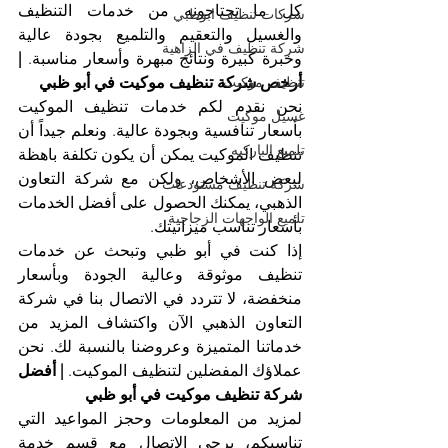
كل ما تحتاجونه من خدمات التنظيف 
شركات تنظيف ابوظبي
والغسيل والتعقيم والتلميع بجودة عالية 
شركة تنظيف في الزاهية
وخبرة كبيرة ونتائج مبهرة وأسعار مناسبة. 
| 
تنظيف موكيت
أرخص شركة تنظيف موكيت في أبو ظبي
نحن نقدم لكم خدمات تنظيف الموكيت 
غسيل موكيت
بأسعار تنافسية وبجودة عالية. ونعلم جيداً أن 
تلميع الباركيه
تنظيف الموكيت يمكن أن يكون تكلفة باهظة 
لبعض الأشخاص، ولكن مع شركة التعاون 
شركة تنظيف مستودعات
الذهبي، يمكنك الحصول على أفضل الخدمات 
تلميع الواجهات الزجاجية
بأسعار تناسب ميزانيتك.
إذا كنت في أبو ظبي وتبحث عن خدمات 
تنظيف موثوقة وعالية الجودة وبأسعار 
منخفضة، لا تتردد في الاتصال بنا في شركة 
التعاون الذهبي الآن واكتشاف المزيد من 
خدماتنا المتميزة وعروضنا بالنسبة لك. نحن 
عملاؤك المفضلين لتنظيف الموكيت. 
| أفضل 
شركة تنظيف موكيت في أبو ظبي
لمزيد من المعلومات وحجز المواعيد التي 
تناسبكم، يرجى الاتصال مع قسم خدمة 