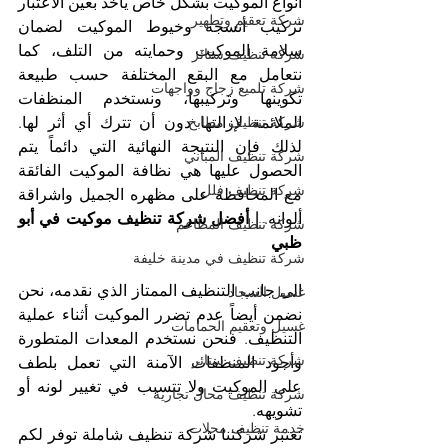
أنواع الموكيت بشكل خاص يأخذ بعين الاعتبار 
شركة تعقيم وتطهير
تركيب أنسجة وخيوط الموكيت لضمان 
سلامة الموكيت وحمايته من التلف، كما 
شركة تنظيف ستائر
نتعامل مع البقع المختلفة حسب طبيعة 
شركة تلميع زجاج وواجهات
تكوينها وتركيبها، ونستخدم المنظفات 
شركة تنظيف مطابخ
الملائمة لإزالتها دون أن تترك أي أثر لها. 
لذلك فإن النتيجة النهائية التي دائماً يتم 
شركة تنظيف المباني
الحصول عليها هي نظافة الموكيت الفائقة 
شركة تنظيف فلل
مع المحافظة على مظهره الجميل واشراقة 
ألوانه. 
| أفضل شركة تنظيف موكيت في أبو 
شركة تنظيف المطاعم
ظبي
شركة تنظيف في مدينة خليفة
الى جانب التنظيف الممتاز الذي نقدمه، نحن 
غسيل السجاد
نضمن أيضاً عدم تضرر الموكيت أثناء عملية 
غسيل وتعقيم الحمامات
التنظيف. فنحن نستخدم المعدات المتطورة 
شركة تنظيف ستائر
وأجود المنظفات الآمنة التي تعمل بلطف 
على الموكيت ولا تتسبب في تغيير لونه أو 
شركة تنظيف محال تجارية
تشويهه.
خدمة تنظيف محلات
تعتبر شركتنا شركة تنظيف شاملة توفر لكم 