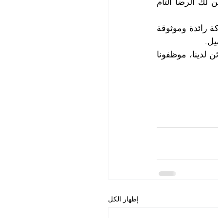
بتحديد موعد مناسب لزيارة موقعك وتنفيذ الخدمة بشكل سريع ومرضي. نحن نضمن لك الرضا التام 
لا تفوت فرصة الحصول على خدمة تنظيف الموكيت الأفضل في المنطقة، فنحن شركة رائدة وموثوقة 
يل.
لمزيد من المعلومات وحجز الموعد الذي يناسبك، يرجى الاتصال مع قسم خدمة الزبائن لدينا، موظفونا 
إظهار الكل