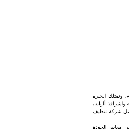
أنت تحتاج الى شركة متخصصة في تنظيف الموكيت بجميع أنواعه وأحجامه وألوانه، وتمتلك الخبرة 
والمهارة والبراعة في تنظيف الموكيت نظافة مثالية مع المحافظة على سلامة أنسجته واشراقة ألوانه، 
ولذلك فسوف يكون اختيارك صحيحاً وموفقاً مع شركة التعاون الذهبي، التي تعد أفضل شركة تنظيف 
نحن نقدم خدماتنا للعملاء الأفراد والشركات والمؤسسات الحكومية والخاصة بأعلى معايير الجودة 