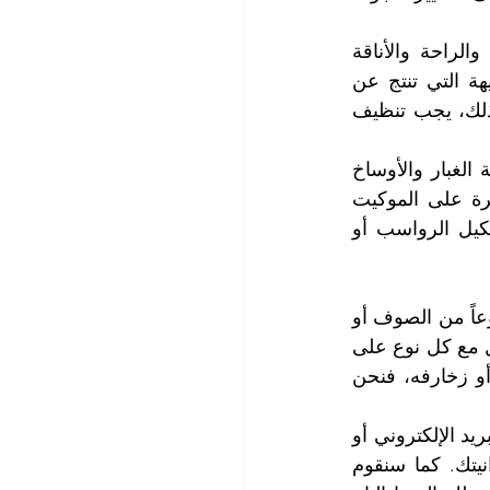
الموكيت هو عنصر مهم في ديكور المنزل أو المكتب، فهو يضفي جواً من الدفء والراحة والأناقة 
للمكان، لكن الموكيت يتعرض للإتساخ بسبب الغبار والأوساخ والبقع والروائح الكريهة التي تنتج عن 
استخدامه اليومي. وهذا يؤثر سلباً على جمال الموكيت وصحته وعمره الافتراضي. لذلك، يجب تنظيف 
نحن نستخدم أحدث المعدات والمواد والطرق في تنظيف الموكيت، حيث نقوم بإزالة الغبار والأوساخ 
والبقع والروائح الكريهة بشكل كامل وفعال. نقوم أيضاً بتطبيق مواد معقمة ومعطرة على الموكيت 
لإضفاء رائحة طيبة وجذابة عليه. كما نقوم بتجفيف الموكيت بسرعة عالية لمنع تشكيل الرواسب أو 
لا يهم نوع الموكيت الذي تمتلكه، فنحن نستطيع تنظيفه بشكل مثالي، سواء كان مصنوعاً من الصوف أو 
القطن أو الحرير أو البوليستر أو النايلون أو غيرها من المواد، فنحن نعرف كيف نتعامل مع كل نوع على 
حدى وبطريقة تحافظ على خصائصه وألوانه. كذلك، لا يهم حجم الموكيت أو شكله أو زخارفه، فنحن 
إذا كنت ترغب في الاستفادة من خدماتنا، فلا تتردد في التواصل معنا عبر الهاتف أو البريد الإلكتروني أو 
زيارة موقعنا الإلكتروني. سنقوم بتقديم عرض سعر مجاني ومناسب لحاجتك وميزانيتك. كما سنقوم 