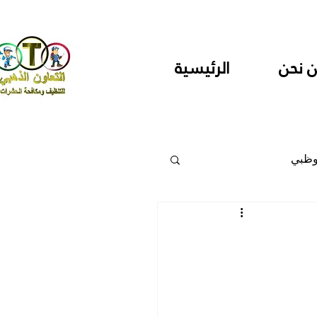
 نحن
الرئيسية
وظبي
 والمراكز
دارس ودور حضانة