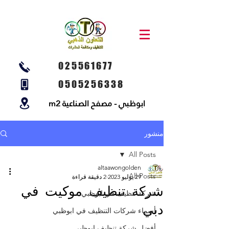
025561677
0505256338
ابوظبي - مصفح الصناعية m2
منشور
All Posts
altaawongolden
All Posts
29 يوليو 2023
2 دقيقة قراءة
شركة تنظيف موكيت في
شركة تنظيف في ابوظبي
دبي
أسماء شركات التنظيف في ابوظبي
أفضل شركة تنظيف ابوظبي