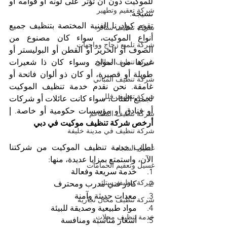
للموكيت دون أن تؤثر على لونه أو قوامه أو 
شركة تعقيم وتطهير
نسيجه. 
تقوم كوادرنا الفنية المختصة بتنظيف جميع 
شركة تنظيف ستائر
أنواع الموكيت، سواء كان مصنوع من 
شركة تلميع زجاج وواجهات
الصوف أو الحرير أو القطن أو البوليستر أو 
شركة تنظيف مطابخ
غيرها من المواد، وسواء كان ذا شعيرات 
طويلة أو قصيرة، أو كان ذو ألوان فاتحة أو 
شركة تنظيف المباني
غامقة. نحن نقدم خدمة تنظيف الموكيت 
شركة تنظيف فلل
لجميع الفئات، سواء كانت عائلات أو شركات 
أو فنادق أو مؤسسات حكومية أو خاصة. 
| 
شركة تنظيف المطاعم
أرخص شركة تنظيف موكيت في دبي
شركة تنظيف في مدينة خليفة
اطلب خدمة تنظيف الموكيت من شركتنا 
غسيل السجاد
الآن، واستمتع بمزايا عديدة، منها:
غسيل وتعقيم الحمامات
1.     خدمة سريعة وفعالة
شركة تنظيف ستائر
2.     كادر فني مدرب ومحترف
3.     معدات حديثة وآمنة
شركة تنظيف محال تجارية
4.     مواد طبيعية وصديقة للبيئة
خدمة تنظيف محلات
5.     أسعار مناسبة ومنافسة