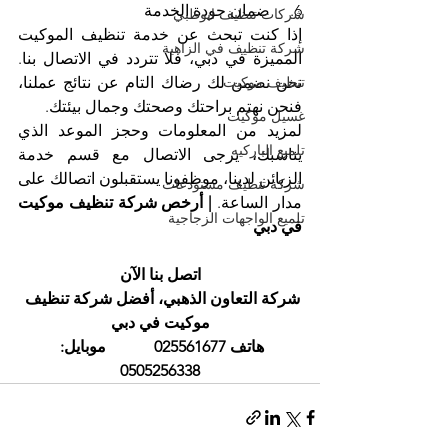
6.     ضمان جودة الخدمة
شركات تنظيف ابوظبي
إذا كنت تبحث عن خدمة تنظيف الموكيت 
شركة تنظيف في الزاهية
المميزة في دبي، فلا تتردد في الاتصال بنا. 
تنظيف موكيت
نحن نضمن لك رضاك التام عن نتائج عملنا، 
فنحن نهتم براحتك وصحتك وجمال بيئتك.
غسيل موكيت
لمزيد من المعلومات وحجز الموعد الذي 
تلميع الباركيه
يناسبك، يرجى الاتصال مع قسم خدمة 
الزبائن لدينا، موظفونا يستقبلون اتصالك على 
شركة تنظيف مستودعات
مدار الساعة. 
| أرخص شركة تنظيف موكيت 
تلميع الواجهات الزجاجية
في دبي
اتصل بنا الآن
شركة التعاون الذهبي، أفضل شركة تنظيف 
موكيت في دبي
هاتف 025561677            موبايل: 
0505256338