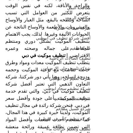
والراحة والأناقة، لكنه في نفس الوقت 
مكافحة النمل
يتعرض للكثير من العوامل التي تسبب 
مكافحة الرمة
اتساخه وتلطخه بالبقع، مثل الغبار والأوساخ 
والمشروبات والأطعمة والأوساخ الناتجة عن 
شركة مبيدات حشرية
الحيوانات الأليفة وغيرها. لذلك، يجب الاهتمام 
أفضل شركة تنظيف في ابوظبي
بتنظيف الموكيت بشكل دوري ومنتظم 
شركة تعقيم
للحفاظ على جماله وصحته وعمره 
الافتراضي. 
| تنظيف موكيت في دبي
تنظيف الصالات الرياضية
يتطلب تنظيف الموكيت معدات ومواد وطرق 
شركة تلميع وجلي الارضيات
خاصة تتناسب مع نوعية الموكيت وحجمه 
ودرجة اتساخه. وهنا يأتي دور شركتنا، شركة 
شركة تعقيم في ابوظبي
التعاون الذهبي التي تعتبر أفضل شركة 
شركة تنظيف سجاد ابوظبي
تنظيف موكيت في دبي، والتي تقدم خدمة 
تنظيف الموكيت بأعلى جودة وأفضل سعر 
شركة تنظيف مطاعم
في دبي. فنحن شركة رائدة في مجال تنظيف 
شركة غسيل مطاعم
الموكيت، ولدينا خبرة كبيرة في هذا المجال، 
شركة تنظيف كنب في ابوظبي
كما نستخدم أحدث المعدات وأفضل المواد 
التي تضمن نظافة عميقة ورائحة منعشة 
تنظيف وتعقيم خزانات ماء