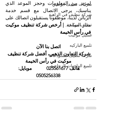
لمزيد من المعلومات وحجز الموعد الذي 
شركات تنظيف ابوظبي
يناسبك، يرجى الاتصال مع قسم خدمة 
شركة تنظيف في الزاهية
الزبائن لدينا، موظفونا يستقبلون اتصالك على 
تنظيف موكيت
مدار الساعة. 
| أرخص شركة تنظيف موكيت 
في رأس الخيمة
غسيل موكيت
تلميع الباركيه
اتصل بنا الآن
شركة التعاون الذهبي، أفضل شركة تنظيف 
شركة تنظيف مستودعات
موكيت في رأس الخيمة
تلميع الواجهات الزجاجية
هاتف 025561677            موبايل: 
0505256338
إظهار الكل
المنشورات الأخيرة