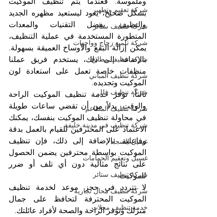
وملموسة. فعندما يتم تنظيف الموكيت 
شركة تعقيم وتطهير
بشكل صحيح، يعود ليستعيد مظهره الجديد 
والنظيف. بفضل التقنيات والمعدات 
شركة تنظيف ستائر
المتطورة المستخدمة في عملية التنظيف، 
شركة تلميع زجاج وواجهات
يمكن إزالة البقع والأوساخ العميقة بسهولة. 
شركة تنظيف مطابخ
بالإضافة إلى ذلك، يستخدم فريق عملنا 
منظفات خاصة تعمل على استعادة لون 
شركة تنظيف المباني
الموكيت وتجديده.
شركة تنظيف فلل
ثالثاً، توفر خدمة تنظيف الموكيت الراحة 
والوقت. بدلاً من أن تقضي ساعات طويلة 
شركة تنظيف المطاعم
في محاولة تنظيف الموكيت بنفسك، يمكنك 
شركة تنظيف في مدينة خليفة
الاعتماد على المحترفين للقيام بالعمل بدقة 
وفاعلية. بالإضافة إلى ذلك، فإن تنظيف 
غسيل السجاد
الموكيت بواسطة محترفين يضمن الحصول 
غسيل وتعقيم الحمامات
على نتائج مثالية دون أي تلف أو ضرر 
شركة تنظيف ستائر
للموكيت.
لا تتردد في حجز موعد لخدمة تنظيف 
شركة تنظيف محال تجارية
الموكيت المحترفة لتحافظ على جمال 
خدمة تنظيف محلات
منزلك وتوفر الراحة والصحة لأفراد عائلتك.