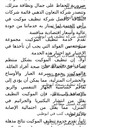
ضرورية للحفاظ على جمال ونظافة منزلك، 
مكافحة النمل
وتتصدر شركة التعاون الذهبي قائمة شركات 
مكافحة الرمة
النظافة كأفضل شركة تنظيف موكيت في 
رأس الخيمة لما تمتاز به خدماتنا من جودة 
شركة مبيدات حشرية
عالية وأسعار اقتصادية منافسة.
أفضل شركة تنظيف في ابوظبي
تقدم خدمة تنظيف الموكيت مجموعة 
شركة تعقيم
متنوعة من الفوائد التي يجب أن تأخذها في 
الاعتبار عند اختيار هذه الخدمة. 
تنظيف الصالات الرياضية
أولاً، إن تنظيف الموكيت بشكل منتظم 
شركة تلميع وجلي الارضيات
يساعد في الحفاظ على صحة أفراد العائلة. 
فالموكيت يجمع بسرعة الغبار والأوساخ 
شركة تعقيم في ابوظبي
والحشرات المنزلية، مما يمكن أن يؤدي إلى 
شركة تنظيف سجاد ابوظبي
تفاقم حساسية الجهاز التنفسي والربو. 
بالإضافة إلى ذلك، فإن الموكيت النظيف 
شركة تنظيف مطاعم
يقلل من انتشار البكتيريا والجراثيم في 
شركة غسيل مطاعم
المنزل، مما يقلل من احتمالية الإصابة 
شركة تنظيف كنب في ابوظبي
بالأمراض.
ثانياً، تقدم خدمة تنظيف الموكيت نتائج مذهلة 
تنظيف وتعقيم خزانات ماء