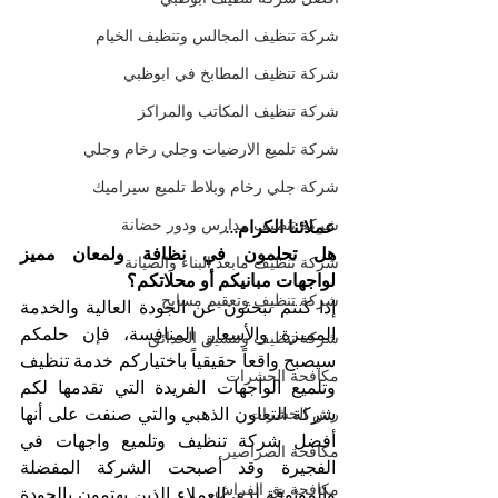
شركة تنظيف المجالس وتنظيف الخيام
شركة تنظيف المطابخ في ابوظبي
شركة تنظيف المكاتب والمراكز
شركة تلميع الارضيات وجلي رخام وجلي
شركة جلي رخام وبلاط تلميع سيراميك
شركة تنظيف مدارس ودور حضانة
عملائنا الكرام...
هل تحلمون في نظافة ولمعان مميز 
شركة تنظيف مابعد البناء والصيانة
لواجهات مبانيكم أو محلاتكم؟
شركة تنظيف وتعقيم مسابح
إذا كنتم تبحثون عن الجودة العالية والخدمة 
المميزة والأسعار المنافسة، فإن حلمكم 
شركة تنظيف وتنسيق الحدائق
سيصبح واقعاً حقيقياً باختياركم خدمة تنظيف 
مكافحة الحشرات
وتلميع الواجهات الفريدة التي تقدمها لكم 
شركة التعاون الذهبي والتي صنفت على أنها 
رش الحشرات
أفضل شركة تنظيف وتلميع واجهات في 
مكافحة الصراصير
الفجيرة وقد أصبحت الشركة المفضلة 
مكافحة بق الفراش
والموثوقة لدى العملاء الذين يهتمون بالجودة 