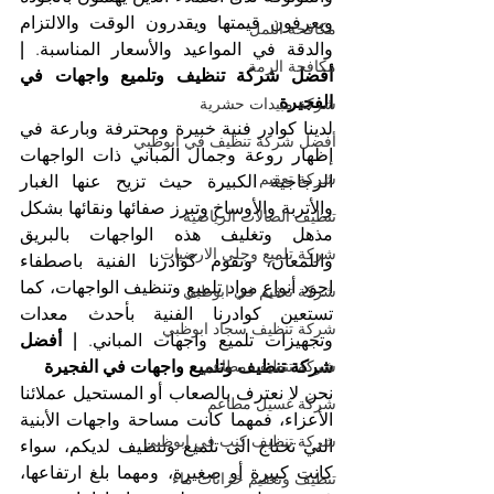
ويعرفون قيمتها ويقدرون الوقت والالتزام 
مكافحة النمل
والدقة في المواعيد والأسعار المناسبة. 
| 
مكافحة الرمة
أفضل شركة تنظيف وتلميع واجهات في 
الفجيرة
شركة مبيدات حشرية
لدينا كوادر فنية خبيرة ومحترفة وبارعة في 
أفضل شركة تنظيف في ابوظبي
إظهار روعة وجمال المباني ذات الواجهات 
شركة تعقيم
الزجاجية الكبيرة حيث تزيح عنها الغبار 
والأتربة والأوساخ وتبرز صفائها ونقائها بشكل 
تنظيف الصالات الرياضية
مذهل وتغليف هذه الواجهات بالبريق 
شركة تلميع وجلي الارضيات
واللمعان، وتقوم كوادرنا الفنية باصطفاء 
اجود أنواع مواد تلميع وتنظيف الواجهات، كما 
شركة تعقيم في ابوظبي
تستعين كوادرنا الفنية بأحدث معدات 
شركة تنظيف سجاد ابوظبي
وتجهيزات تلميع واجهات المباني. 
| أفضل 
شركة تنظيف وتلميع واجهات في الفجيرة
شركة تنظيف مطاعم
نحن لا نعترف بالصعاب أو المستحيل عملائنا 
شركة غسيل مطاعم
الأعزاء، فمهما كانت مساحة واجهات الأبنية 
شركة تنظيف كنب في ابوظبي
التي تحتاج الى تلميع وتنظيف لديكم، سواء 
كانت كبيرة أو صغيرة، ومهما بلغ ارتفاعها، 
تنظيف وتعقيم خزانات ماء