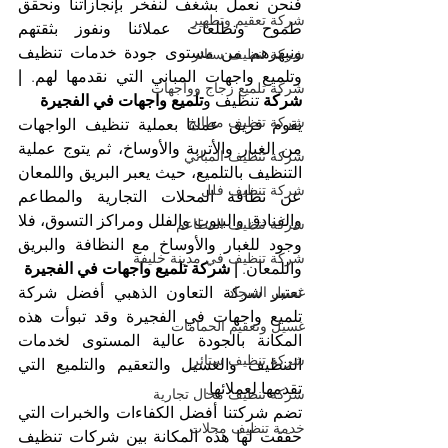
فنحن نعمل بشغف لنفخر بإنجازاتنا ونحقق 
شركة تعقيم وتطهير
طموح وتطلعات عملائنا ونفوز بثقتهم 
ونبهرهم من مستوى جودة خدمات تنظيف 
شركة تنظيف ستائر
وتلميع واجهات المباني التي نقدمها لهم. 
| 
شركة تلميع زجاج وواجهات
شركة
 تنظيف و
تلميع واجهات في الفجيرة
شركة تنظيف مطابخ
يقوم فريق عملنا بعملية تنظيف الواجهات 
من الغبار والأتربة والأوساخ، ثم يتوج عملية 
شركة تنظيف المباني
التنظيف بالتلميع، حيث يعبر البريق واللمعان 
شركة تنظيف فلل
عن نظافة المحلات التجارية والمطاعم 
والفنادق والبيوت والفلل ومراكز التسوق، فلا 
شركة تنظيف المطاعم
وجود للغبار والأوساخ مع النظافة والبريق 
شركة تنظيف في مدينة خليفة
واللمعان. 
| شركة تلميع واجهات في الفجيرة
تعتبر شركة التعاون الذهبي أفضل شركة 
غسيل السجاد
تلميع واجهات في الفجيرة وقد تبوأت هذه 
غسيل وتعقيم الحمامات
المكانة بالجودة عالية المستوى لخدمات 
شركة تنظيف ستائر
التنظيف والغسيل والتعقيم والتلميع التي 
تقدمها لعملائها.
شركة تنظيف محال تجارية
تضم شركتنا أفضل الكفاءات والخبرات التي 
خدمة تنظيف محلات
حققت لها هذه المكانة بين شركات تنظيف 