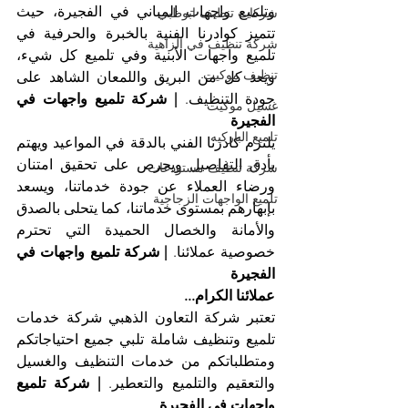
وتلميع واجهات المباني في الفجيرة، حيث 
شركات تنظيف ابوظبي
تتميز كوادرنا الفنية بالخبرة والحرفية في 
شركة تنظيف في الزاهية
تلميع واجهات الأبنية وفي تلميع كل شيء، 
تنظيف موكيت
ويعد كل من البريق واللمعان الشاهد على 
جودة التنظيف. 
| شركة تلميع واجهات في 
غسيل موكيت
الفجيرة
تلميع الباركيه
يلتزم كادرنا الفني بالدقة في المواعيد ويهتم 
بأدق التفاصيل ويحرص على تحقيق امتنان 
شركة تنظيف مستودعات
ورضاء العملاء عن جودة خدماتنا، ويسعد 
تلميع الواجهات الزجاجية
بإبهارهم بمستوى خدماتنا، كما يتحلى بالصدق 
والأمانة والخصال الحميدة التي تحترم 
خصوصية عملائنا. 
| شركة تلميع واجهات في 
الفجيرة
عملائنا الكرام...
تعتبر شركة التعاون الذهبي شركة خدمات 
تلميع وتنظيف شاملة تلبي جميع احتياجاتكم 
ومتطلباتكم من خدمات التنظيف والغسيل 
والتعقيم والتلميع والتعطير. 
| شركة تلميع 
واجهات في الفجيرة