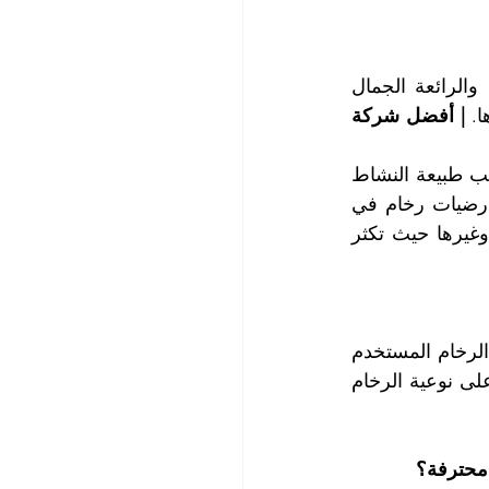
تلبس أرضيات الرخام المباني مظهر الفخامة، وتعد أرضيات الرخام بأنواعه الكثيرة والرائعة الجمال 
. 
| أفضل شركة 
تحتاج أرضيات الرخام إلى عملية جلي أرضيات بمعدل مرة إلى مرتين في السنة حسب طبيعة النشاط 
والحركة التي تتعرض لها أرضيات الرخام وأيضاً تبعاً لمكان هذه الأرضيات، هل هي أرضيات رخام في 
البيوت والفلل أم في أماكن عامة كالفنادق والمطارات والقاعات الفخمة كالمتاحف وغيرها حيث تكثر 
عندما تبحثون عن شركة جلي أرضيات رخام، فإن أول ما ينبغي معرفته ماهي نوعية الرخام المستخدم 
في إكساء أرضيات مبانيكم، حيث تعتمد طريقة جلي أرضيات الرخام بالدرجة الأولى على نوعية الرخام 
 محترفة؟