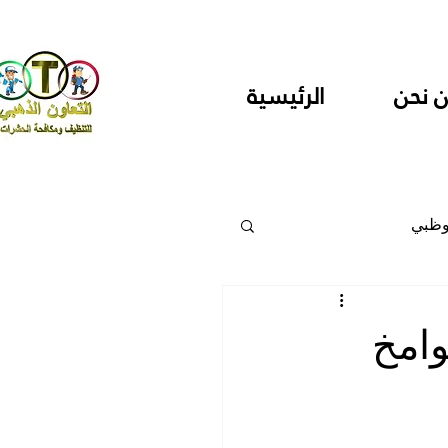
 نحن
الرئيسية
وظبي
 والمراكز
امخ
دارس ودور حضانة