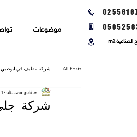
0255616
0505256
موضوعات
تواص
لصناعية m2
All Posts
شركة تنظيف في ابوظبي
altaawongolden
17 يونيو 2021
شركة تنظيف المجالس وتنظيف الخي
شركة جلي
شركة تلميع الارضيات وجلي رخام و