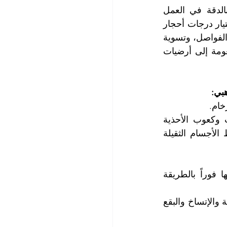
إضافةً إلى الخبرة الكبيرة والحرفية في جلي أرضيات الرخام، تتميز فرق عملنا بالدقة في العمل 
والسرعة في انجاز جلي أرضيات الرخام مهما كانت نوعياتها ومساحاتها، وتبرع في اختيار درجات أحجار 
جلي أرضيات الرخام، كما تقوم فرق عملنا بترميم أرضيات الرخام المتأكلة وخاصةً في الفواصل، وتسوية 
اختلاف المناسيب بين ألواح رخام الأرضيات، وتعرف كيف تعيد البريق واللمعان والنعومة إلى أرضيات 
بي:
2. يجب تجنب خدش الرخام بالأجسام المعدنية أو القاسية مثل أرجل المفروشات وكعوب الأحذية 
النسائية الحادة ومخالب الحيوانات الأليفة كالقطط والكلاب، كما يجب تجنب سقوط الأجسام الثقيلة 
4. يجب العمل على مسح السوائل والبقع المنسكبة على أرضيات الرخام وتنشيفها فوراً بالطريقة 
5. يجب جلي أرضيات الرخام مرتين في العام أو كلما دعت الحاجة تبعاً لدرجة الخشونة والإتساخ والبقع 