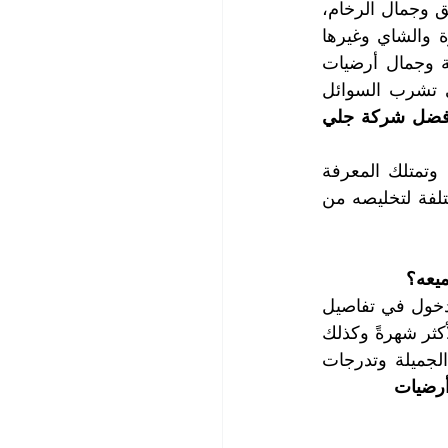
تؤدي الأتربة والغبار والأوساخ التي تتراكم على سطح أرضيات الرخام إلى انطفاء بريق وجمال الرخام، 
كما تشكل السوائل والمشروبات الساخنة التي تنسكب على أرضيات الرخام كالقهوة والشاي وغيرها 
إضافةً إلى العصائر وخاصةً الحمضية منها، تشكل بقعاً مزعجة تعصف برونق وروعة وجمال أرضيات 
الرخام، نظراً لأن الرخام هو مادة طبيعية يحتوي على مسامات سطحية تعمل على تشرب السوائل 
| أفضل شركة جلي 
يحتاج جلي أرضيات رخام في الشوامخ إلى شركة جلي أرضيات خبيرة ومتخصصة وتمتلك المعرفة 
والمهارة في العناية بنظافة أرضيات الرخام وطريقة جلي أرضيات رخام المباني المختلفة لتخليصه من 
ميعه؟
تمتلك كوادرنا الفنية الخبرة والمعرفة في جلي أرضيات رخام بجميع أنواعه، وبدون الدخول في تفاصيل 
الأنواع الكثيرة للرخام والتي تنسب عادةً إلى مواقع مقالعها، فهناك الرخام الإيطالي الأكثر شهرةً وكذلك 
الرخام التركي والرخام الاسباني أيضاً، وأنواع أخرى كثيرة تتمايز فيما بينها بالألوان الجميلة وتدرجات 
رضيات